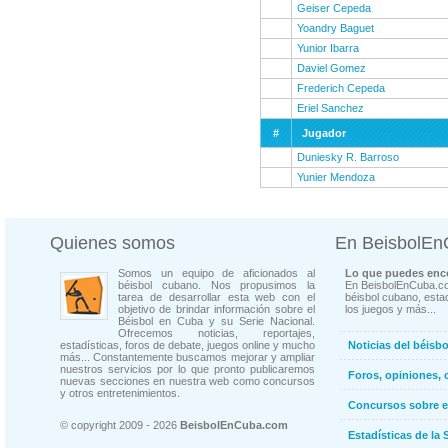
Geiser Cepeda
Yoandry Baguet
Yunior Ibarra
Daviel Gomez
Frederich Cepeda
Eriel Sanchez
#
Jugador
Duniesky R. Barroso
Yunier Mendoza
Quienes somos
En BeisbolE
Somos un equipo de aficionados al
Lo que puedes enco
béisbol cubano. Nos propusimos la
En BeisbolEnCuba.co
tarea de desarrollar esta web con el
béisbol cubano, estad
objetivo de brindar información sobre el
los juegos y más...
Béisbol en Cuba y su Serie Nacional.
Ofrecemos noticias, reportajes,
estadísticas, foros de debate, juegos online y mucho
Noticias del béisb
más... Constantemente buscamos mejorar y ampliar
nuestros servicios por lo que pronto publicaremos
Foros, opiniones, 
nuevas secciones en nuestra web como concursos
y otros entretenimientos.
Concursos sobre e
© copyright 2009 - 2026
BeisbolEnCuba.com
Estadísticas de la 