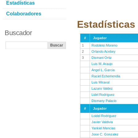
Estadísticas
Colaboradores
Estadísticas
Buscador
#
Jugador
1
Rodoleisi Moreno
2
Orlando Acebey
3
Dismani Ortiz
Luis M. Araujo
Angel L. Garcia
Raciel Echemendia
Luis Miraval
Lazaro Valdez
Lidel Rodriguez
Dismany Palacio
#
Jugador
Loidel Rodriguez
Javier Valdivia
Yankiel Mencias
Jose C. Gonzalez