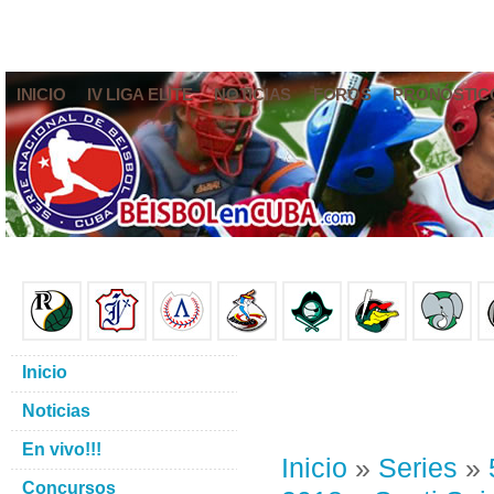
INICIO
IV LIGA ELITE
NOTICIAS
FOROS
PRONÓSTIC
Inicio
Noticias
En vivo!!!
Inicio
»
Series
»
Concursos