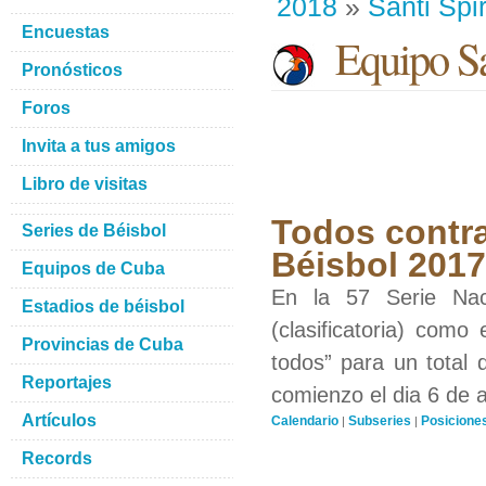
2018
»
Santi Spir
Encuestas
Equipo San
Pronósticos
Foros
Invita a tus amigos
Libro de visitas
Todos contra
Series de Béisbol
Béisbol 201
Equipos de Cuba
En la 57 Serie Nac
Estadios de béisbol
(clasificatoria) como
Provincias de Cuba
todos” para un total 
Reportajes
comienzo el dia 6 de 
Artículos
Calendario
Subseries
Posicione
|
|
Records