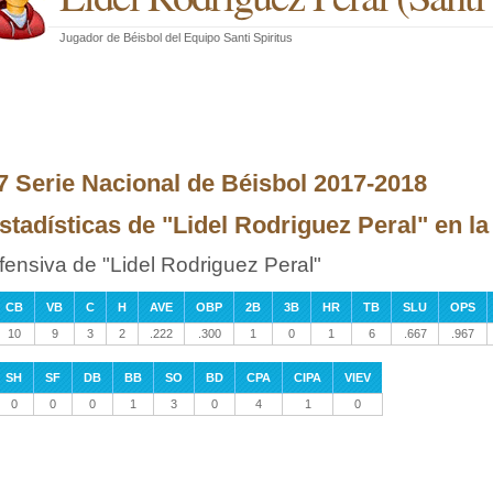
Jugador de Béisbol
del
Equipo Santi Spiritus
7 Serie Nacional de Béisbol 2017-2018
stadísticas de "Lidel Rodriguez Peral" en l
fensiva de "Lidel Rodriguez Peral"
CB
VB
C
H
AVE
OBP
2B
3B
HR
TB
SLU
OPS
10
9
3
2
.222
.300
1
0
1
6
.667
.967
SH
SF
DB
BB
SO
BD
CPA
CIPA
VIEV
0
0
0
1
3
0
4
1
0