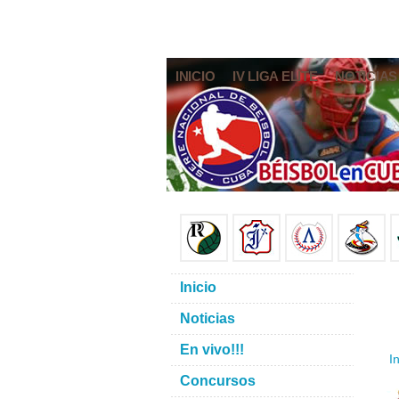
INICIO
IV LIGA ELITE
NOTICIAS
Inicio
Noticias
En vivo!!!
In
Concursos