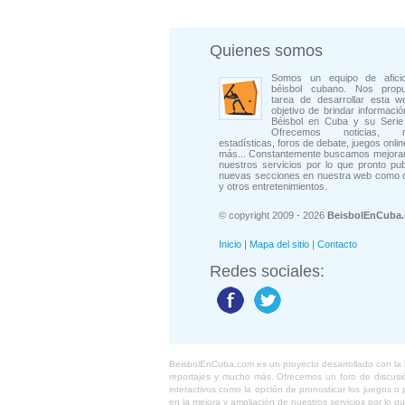
Quienes somos
Somos un equipo de afici
béisbol cubano. Nos prop
tarea de desarrollar esta w
objetivo de brindar informació
Béisbol en Cuba y su Serie 
Ofrecemos noticias, rep
estadísticas, foros de debate, juegos onli
más... Constantemente buscamos mejorar
nuestros servicios por lo que pronto pu
nuevas secciones en nuestra web como 
y otros entretenimientos.
© copyright 2009 - 2026
BeisbolEnCuba
Inicio
|
Mapa del sitio
|
Contacto
Redes sociales:
BeisbolEnCuba.com es un proyecto desarrollado con la ide
reportajes y mucho más. Ofrecemos un foro de discusión
interactivos como la opción de pronosticar los juegos 
en la mejora y ampliación de nuestros servicios por lo q