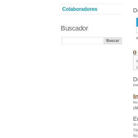
Colaboradores
D
Buscador
0
D
De
I
No 
¡S
E
Si 
Tít
No 