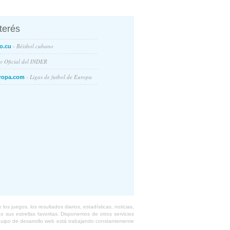
nterés
- Béisbol cubano
o.cu
io Oficial del INDER
- Ligas de futbol de Europa
ropa.com
s juegos, los resultados diarios, estadísticas, noticias,
 sus estrellas favoritas. Disponemos de otros servicios
equipo de desarrollo web está trabajando constantemente