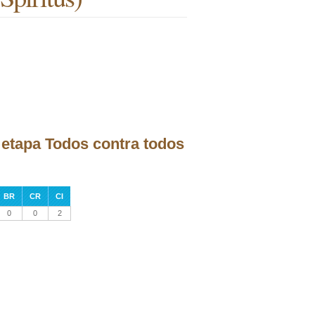
a etapa Todos contra todos
BR
CR
CI
0
0
2