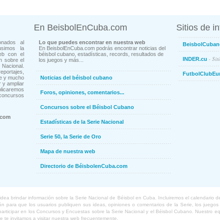
En BeisbolEnCuba.com
Sitios de i
onados al
Lo que puedes encontrar en nuestra web
BeisbolCuban
usimos la
En BeisbolEnCuba.com podrás encontrar noticias del
eb con el
béisbol cubano, estadísticas, records, resultados de
- Sit
INDER.cu
n sobre el
los juegos y más...
Nacional.
ortajes,
FutbolClubEu
ne y mucho
Noticias del béisbol cubano
 y ampliar
blicaremos
Foros, opiniones, comentarios...
concursos
Concursos sobre el Béisbol Cubano
.com
Estadísticas de la Serie Nacional
Serie 50, la Serie de Oro
Mapa de nuestra web
Directorio de BéisbolenCuba.com
a brindar información sobre la Serie Nacional de Béisbol en Cuba. Incluiremos el calendario de lo
 para que los usuarios publiquen sus ideas, opiniones o comentarios de la Serie, los juegos o
o participar en los Concursos y Encuestas sobre la Serie Nacional y el Béisbol Cubano. Nuestro 
ue te invitamos a visitar nuestra web frecuentemente.