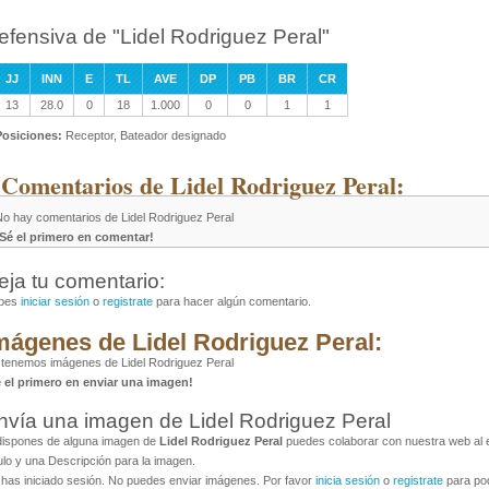
efensiva de "Lidel Rodriguez Peral"
JJ
INN
E
TL
AVE
DP
PB
BR
CR
13
28.0
0
18
1.000
0
0
1
1
Posiciones:
Receptor, Bateador designado
 Comentarios de Lidel Rodriguez Peral:
No hay comentarios de Lidel Rodriguez Peral
¡Sé el primero en comentar!
eja tu comentario:
bes
iniciar sesión
o
registrate
para hacer algún comentario.
mágenes de Lidel Rodriguez Peral:
tenemos imágenes de Lidel Rodriguez Peral
é el primero en enviar una imagen!
nvía una imagen de Lidel Rodriguez Peral
dispones de alguna imagen de
Lidel Rodriguez Peral
puedes colaborar con nuestra web al e
ulo y una Descripción para la imagen.
has iniciado sesión. No puedes enviar imágenes. Por favor
inicia sesión
o
registrate
para pod