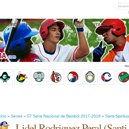
usuario
FOROS
PRONÓSTICOS
EN VIVO
CONTACTO
Ho
icio
»
Series
»
57 Serie Nacional de Béisbol 2017-2018
»
Santi Spiritus
Lidel Rodriguez Peral
(
Santi