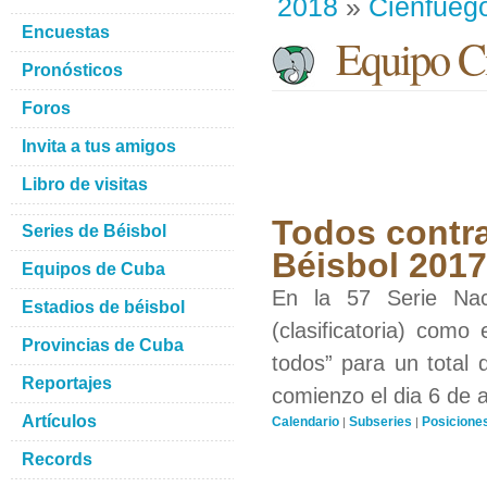
2018
»
Cienfueg
Encuestas
Equipo Ci
Pronósticos
Foros
Invita a tus amigos
Libro de visitas
Todos contra
Series de Béisbol
Béisbol 201
Equipos de Cuba
En la 57 Serie Nac
Estadios de béisbol
(clasificatoria) como
Provincias de Cuba
todos” para un total 
Reportajes
comienzo el dia 6 de 
Artículos
Calendario
Subseries
Posicione
|
|
Records