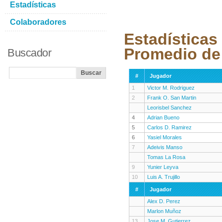
Estadísticas
Colaboradores
Estadísticas
Promedio de
Buscador
#
Jugador
1
Victor M. Rodriguez
2
Frank O. San Martin
Leorisbel Sanchez
4
Adrian Bueno
5
Carlos D. Ramirez
6
Yasiel Morales
7
Adeivis Manso
Tomas La Rosa
9
Yunier Leyva
10
Luis A. Trujillo
#
Jugador
Alex D. Perez
Marlon Muñoz
13
Jose M. Gutierrez