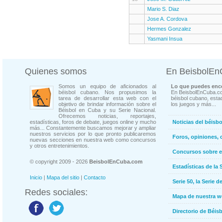
Mario S. Diaz
Jose A. Cordova
Hermes Gonzalez
Yasmani Insua
Quienes somos
En BeisbolE
Somos un equipo de aficionados al
Lo que puedes enco
béisbol cubano. Nos propusimos la
En BeisbolEnCuba.co
tarea de desarrollar esta web con el
béisbol cubano, estad
objetivo de brindar información sobre el
los juegos y más...
Béisbol en Cuba y su Serie Nacional.
Ofrecemos noticias, reportajes,
estadísticas, foros de debate, juegos online y mucho
Noticias del béisb
más... Constantemente buscamos mejorar y ampliar
nuestros servicios por lo que pronto publicaremos
Foros, opiniones, 
nuevas secciones en nuestra web como concursos
y otros entretenimientos.
Concursos sobre e
© copyright 2009 - 2026
BeisbolEnCuba.com
Estadísticas de la 
Inicio
|
Mapa del sitio
|
Contacto
Serie 50, la Serie d
Redes sociales:
Mapa de nuestra 
Directorio de Béi