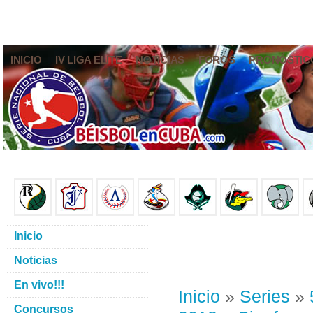
INICIO
IV LIGA ELITE
NOTICIAS
FOROS
PRONÓSTIC
Inicio
Noticias
En vivo!!!
Inicio
»
Series
»
Concursos