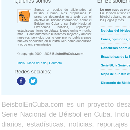
Quienes somos
En BeisbolE
Somos un equipo de aficionados al
Lo que puedes enco
béisbol cubano. Nos propusimos la
En BeisbolEnCuba.co
tarea de desarrollar esta web con el
béisbol cubano, estad
objetivo de brindar información sobre el
los juegos y más...
Béisbol en Cuba y su Serie Nacional.
Ofrecemos noticias, reportajes,
estadísticas, foros de debate, juegos online y mucho
Noticias del béisb
más... Constantemente buscamos mejorar y ampliar
nuestros servicios por lo que pronto publicaremos
Foros, opiniones, 
nuevas secciones en nuestra web como concursos
y otros entretenimientos.
Concursos sobre e
© copyright 2009 - 2026
BeisbolEnCuba.com
Estadísticas de la 
Inicio
|
Mapa del sitio
|
Contacto
Serie 50, la Serie d
Redes sociales:
Mapa de nuestra 
Directorio de Béi
BeisbolEnCuba.com es un proyecto desarr
Serie Nacional de Béisbol en Cuba. Inclui
diarios, estadísticas, noticias, report