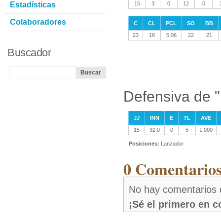
Estadísticas
15
3
0
12
0
Colaboradores
C
CL
PCL
SO
BB
23
18
5.06
22
21
Buscador
Defensiva de 
JJ
INN
E
TL
AVE
15
32.0
0
5
1.000
Posiciones:
Lanzador
0 Comentarios
No hay comentarios
¡Sé el primero en 