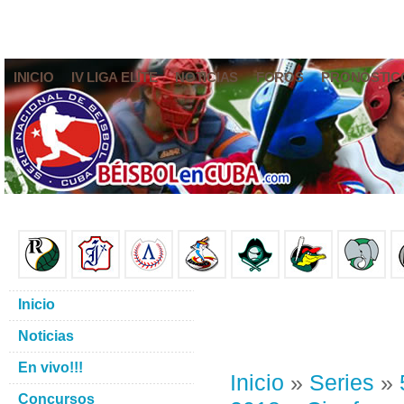
INICIO
IV LIGA ELITE
NOTICIAS
FOROS
PRONÓSTIC
Inicio
Noticias
En vivo!!!
Inicio
»
Series
»
Concursos