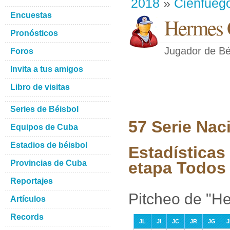
2018
»
Cienfueg
Encuestas
Hermes 
Pronósticos
Jugador de Bé
Foros
Invita a tus amigos
Libro de visitas
Series de Béisbol
57 Serie Nac
Equipos de Cuba
Estadios de béisbol
Estadísticas
Provincias de Cuba
etapa Todos 
Reportajes
Pitcheo de "H
Artículos
Records
JL
JI
JC
JR
JG
J