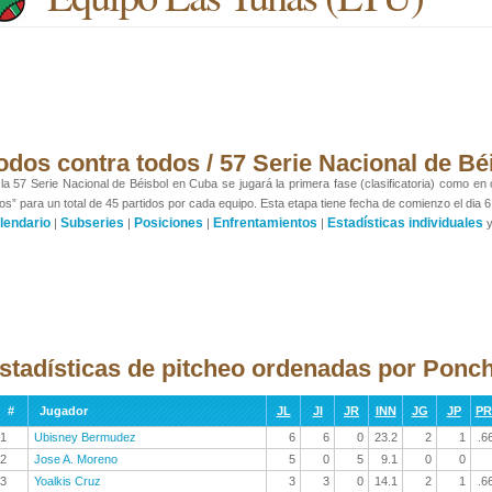
odos contra todos / 57 Serie Nacional de Bé
la 57 Serie Nacional de Béisbol en Cuba se jugará la primera fase (clasificatoria) como en
os” para un total de 45 partidos por cada equipo. Esta etapa tiene fecha de comienzo el dia 6
lendario
Subseries
Posiciones
Enfrentamientos
Estadísticas individuales
|
|
|
|
stadísticas de pitcheo ordenadas por Ponc
#
Jugador
JL
JI
JR
INN
JG
JP
P
1
Ubisney Bermudez
6
6
0
23.2
2
1
.6
2
Jose A. Moreno
5
0
5
9.1
0
0
3
Yoalkis Cruz
3
3
0
14.1
2
1
.6