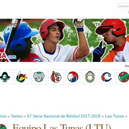
usuario
FOROS
PRONÓSTICOS
EN VIVO
CONTACTO
Ho
icio
»
Series
»
57 Serie Nacional de Béisbol 2017-2018
»
Las Tunas
» 
Equipo Las Tunas (LTU)