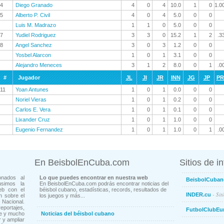
4
Diego Granado
4
0
4
10.0
1
0
1.0
5
Alberto P. Civil
4
0
4
5.0
0
0
Luis M. Madrazo
1
1
0
5.0
0
0
7
Yudiel Rodriguez
3
3
0
15.2
1
2
.3
8
Angel Sanchez
3
0
3
1.2
0
0
Yosbel Alarcon
1
0
1
3.1
0
0
Alejandro Meneces
3
1
2
8.0
0
1
.0
#
Jugador
JL
JI
JR
INN
JG
JP
P
11
Yoan Antunes
1
0
1
0.0
0
0
Noriel Vieras
1
0
1
0.2
0
0
Carlos E. Vera
1
0
1
0.1
0
0
Lixander Cruz
1
0
1
1.0
0
0
Eugenio Fernandez
1
0
1
1.0
0
1
.0
En BeisbolEnCuba.com
Sitios de i
onados al
Lo que puedes encontrar en nuestra web
BeisbolCuban
usimos la
En BeisbolEnCuba.com podrás encontrar noticias del
eb con el
béisbol cubano, estadísticas, records, resultados de
- Sit
INDER.cu
n sobre el
los juegos y más...
Nacional.
ortajes,
FutbolClubEu
ne y mucho
Noticias del béisbol cubano
 y ampliar