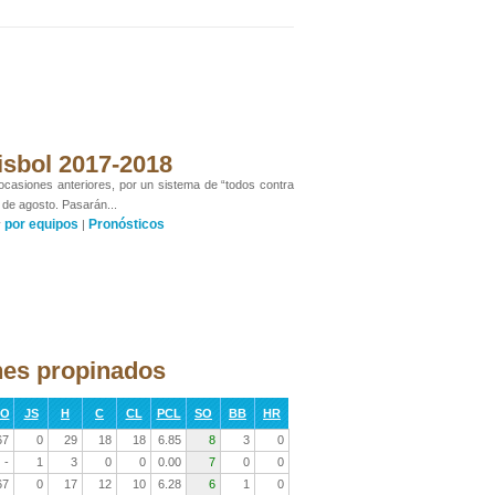
isbol 2017-2018
 ocasiones anteriores, por un sistema de “todos contra
 de agosto. Pasarán...
por equipos
Pronósticos
y
|
hes propinados
RO
JS
H
C
CL
PCL
SO
BB
HR
67
0
29
18
18
6.85
8
3
0
-
1
3
0
0
0.00
7
0
0
67
0
17
12
10
6.28
6
1
0