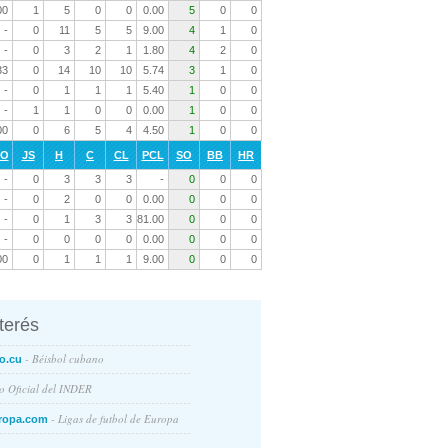
00
1
5
0
0
0.00
5
0
0
-
0
11
5
5
9.00
4
1
0
-
0
3
2
1
1.80
4
2
0
33
0
14
10
10
5.74
3
1
0
-
0
1
1
1
5.40
1
0
0
-
1
1
0
0
0.00
1
0
0
00
0
6
5
4
4.50
1
0
0
RO
JS
H
C
CL
PCL
SO
BB
HR
-
0
3
3
3
-
0
0
0
-
0
2
0
0
0.00
0
0
0
-
0
1
3
3
81.00
0
0
0
-
0
0
0
0
0.00
0
0
0
00
0
1
1
1
9.00
0
0
0
nterés
- Béisbol cubano
o.cu
io Oficial del INDER
- Ligas de futbol de Europa
ropa.com