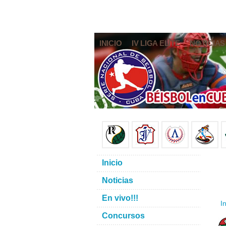
INICIO
IV LIGA ELITE
NOTICIAS
Inicio
Noticias
En vivo!!!
In
Concursos