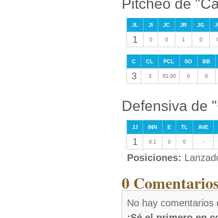
Pitcheo de "Ca
JL
JI
JC
JR
JG
J
1
0
0
1
0
C
CL
PCL
SO
BB
3
3
81.00
0
0
Defensiva de "
JJ
INN
E
TL
AVE
1
0.1
0
0
-
Posiciones:
Lanzad
0 Comentarios
No hay comentarios 
¡Sé el primero en 