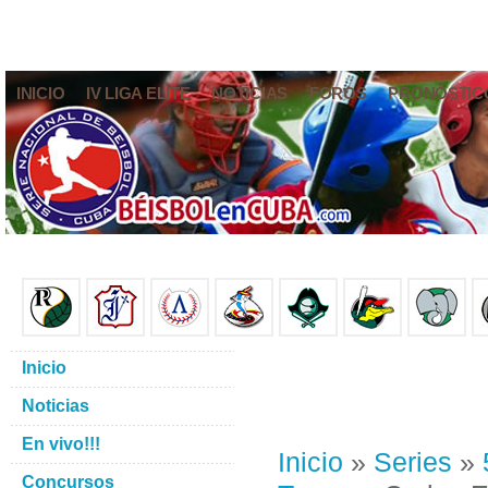
INICIO
IV LIGA ELITE
NOTICIAS
FOROS
PRONÓSTIC
Inicio
Noticias
En vivo!!!
Inicio
»
Series
»
Concursos