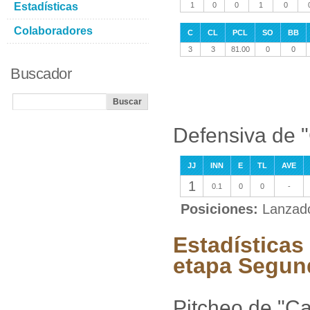
Estadísticas
1
0
0
1
0
Colaboradores
C
CL
PCL
SO
BB
3
3
81.00
0
0
Buscador
Defensiva de "
JJ
INN
E
TL
AVE
1
0.1
0
0
-
Posiciones:
Lanzad
Estadísticas
etapa Segun
Pitcheo de "Ca