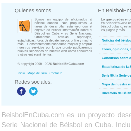
Quienes somos
En BeisbolE
Somos un equipo de aficionados al
Lo que puedes enco
béisbol cubano. Nos propusimos la
En BeisbolEnCuba.co
tarea de desarrollar esta web con el
béisbol cubano, estad
objetivo de brindar información sobre el
los juegos y más...
Béisbol en Cuba y su Serie Nacional.
Ofrecemos noticias, reportajes,
estadísticas, foros de debate, juegos online y mucho
Noticias del béisb
más... Constantemente buscamos mejorar y ampliar
nuestros servicios por lo que pronto publicaremos
Foros, opiniones, 
nuevas secciones en nuestra web como concursos
y otros entretenimientos.
Concursos sobre e
© copyright 2009 - 2026
BeisbolEnCuba.com
Estadísticas de la 
Inicio
|
Mapa del sitio
|
Contacto
Serie 50, la Serie d
Redes sociales:
Mapa de nuestra 
Directorio de Béi
BeisbolEnCuba.com es un proyecto desarr
Serie Nacional de Béisbol en Cuba. Inclui