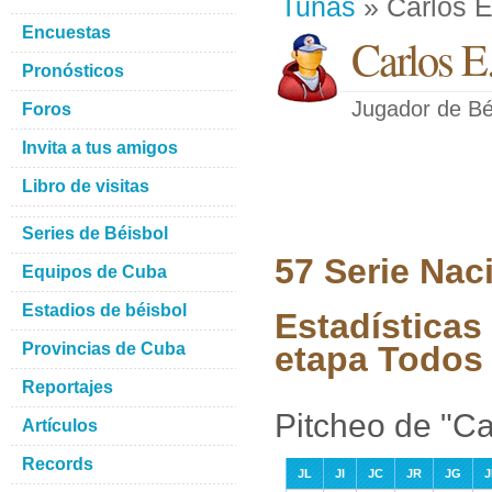
Tunas
» Carlos E
Encuestas
Carlos E
Pronósticos
Jugador de Bé
Foros
Invita a tus amigos
Libro de visitas
Series de Béisbol
57 Serie Nac
Equipos de Cuba
Estadios de béisbol
Estadísticas
Provincias de Cuba
etapa Todos 
Reportajes
Pitcheo de "Ca
Artículos
Records
JL
JI
JC
JR
JG
J