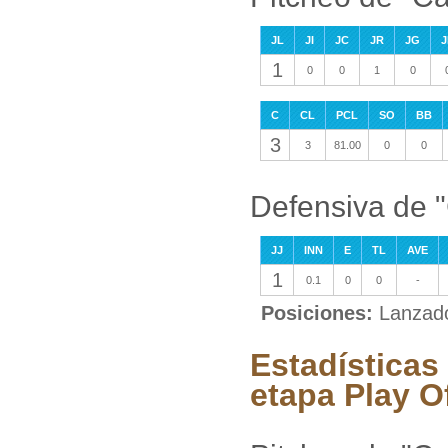
JL
JI
JC
JR
JG
J
1
0
0
1
0
C
CL
PCL
SO
BB
3
3
81.00
0
0
Defensiva de "
JJ
INN
E
TL
AVE
1
0.1
0
0
-
Posiciones:
Lanzad
Estadísticas
etapa Play O