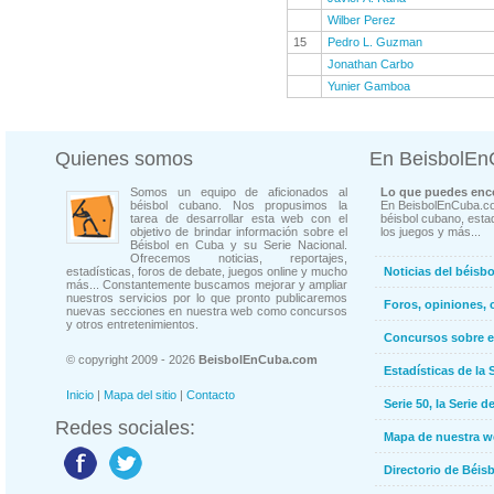
Wilber Perez
15
Pedro L. Guzman
Jonathan Carbo
Yunier Gamboa
Quienes somos
En BeisbolE
Somos un equipo de aficionados al
Lo que puedes enco
béisbol cubano. Nos propusimos la
En BeisbolEnCuba.co
tarea de desarrollar esta web con el
béisbol cubano, estad
objetivo de brindar información sobre el
los juegos y más...
Béisbol en Cuba y su Serie Nacional.
Ofrecemos noticias, reportajes,
estadísticas, foros de debate, juegos online y mucho
Noticias del béisb
más... Constantemente buscamos mejorar y ampliar
nuestros servicios por lo que pronto publicaremos
Foros, opiniones, 
nuevas secciones en nuestra web como concursos
y otros entretenimientos.
Concursos sobre e
© copyright 2009 - 2026
BeisbolEnCuba.com
Estadísticas de la 
Inicio
|
Mapa del sitio
|
Contacto
Serie 50, la Serie d
Redes sociales:
Mapa de nuestra 
Directorio de Béi