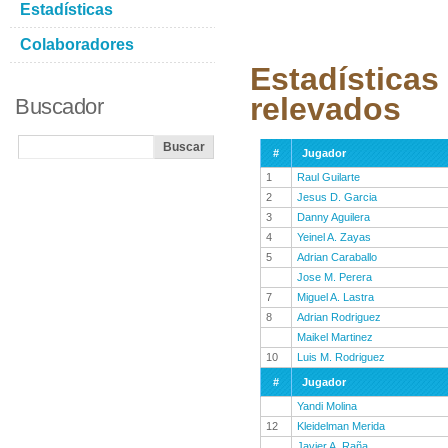
Estadísticas
Colaboradores
Estadísticas
relevados
Buscador
#
Jugador
1
Raul Guilarte
2
Jesus D. Garcia
3
Danny Aguilera
4
Yeinel A. Zayas
5
Adrian Caraballo
Jose M. Perera
7
Miguel A. Lastra
8
Adrian Rodriguez
Maikel Martinez
10
Luis M. Rodriguez
#
Jugador
Yandi Molina
12
Kleidelman Merida
Javier A. Raña