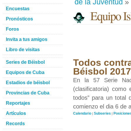
de la Juventud
» 
Encuestas
Equipo Isl
Pronósticos
Foros
Invita a tus amigos
Libro de visitas
Todos contra
Series de Béisbol
Béisbol 201
Equipos de Cuba
En la 57 Serie Nac
Estadios de béisbol
(clasificatoria) como
Provincias de Cuba
todos” para un total 
Reportajes
comienzo el dia 6 de 
Artículos
Calendario
Subseries
Posicione
|
|
Records