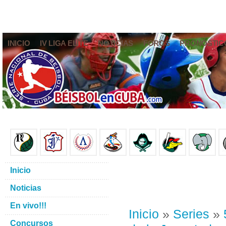
INICIO
IV LIGA ELITE
NOTICIAS
FOROS
PRONÓSTIC
Inicio
Noticias
En vivo!!!
Inicio
»
Series
»
Concursos