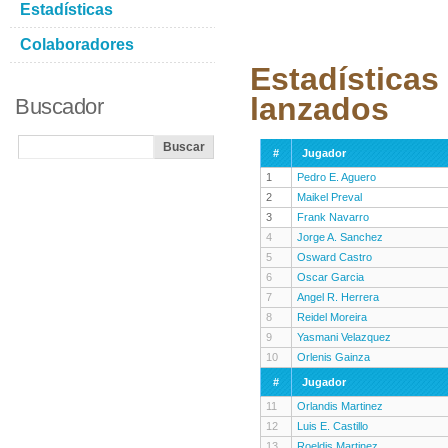
Estadísticas
Colaboradores
Estadísticas
lanzados
Buscador
#
Jugador
1
Pedro E. Aguero
2
Maikel Preval
3
Frank Navarro
4
Jorge A. Sanchez
5
Osward Castro
6
Oscar Garcia
7
Angel R. Herrera
8
Reidel Moreira
9
Yasmani Velazquez
10
Orlenis Gainza
#
Jugador
11
Orlandis Martinez
12
Luis E. Castillo
13
Roeldis Martinez