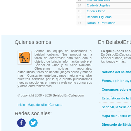
14
Osdeldi Urgelles
15
Orlenis Peña
16
Berlandi Figueras
17
Roilan R. Portuondo
Quienes somos
En BeisbolE
Somos un equipo de aficionados al
Lo que puedes enco
béisbol cubano. Nos propusimos la
En BeisbolEnCuba.co
tarea de desarrollar esta web con el
béisbol cubano, estad
objetivo de brindar información sobre el
los juegos y más...
Béisbol en Cuba y su Serie Nacional.
Ofrecemos noticias, reportajes,
estadísticas, foros de debate, juegos online y mucho
Noticias del béisb
más... Constantemente buscamos mejorar y ampliar
nuestros servicios por lo que pronto publicaremos
Foros, opiniones, 
nuevas secciones en nuestra web como concursos
y otros entretenimientos.
Concursos sobre e
© copyright 2009 - 2026
BeisbolEnCuba.com
Estadísticas de la 
Inicio
|
Mapa del sitio
|
Contacto
Serie 50, la Serie d
Redes sociales:
Mapa de nuestra 
Directorio de Béi