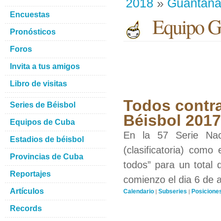
2018
»
Guantan
Encuestas
Equipo G
Pronósticos
Foros
Invita a tus amigos
Libro de visitas
Todos contra
Series de Béisbol
Béisbol 201
Equipos de Cuba
En la 57 Serie Nac
Estadios de béisbol
(clasificatoria) como
Provincias de Cuba
todos” para un total 
Reportajes
comienzo el dia 6 de 
Artículos
Calendario
Subseries
Posicione
|
|
Records