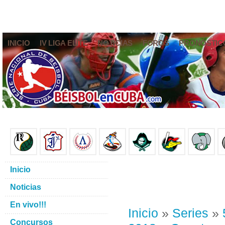
INICIO
IV LIGA ELITE
NOTICIAS
FOROS
PRONÓSTIC
Inicio
Noticias
En vivo!!!
Inicio
»
Series
»
Concursos