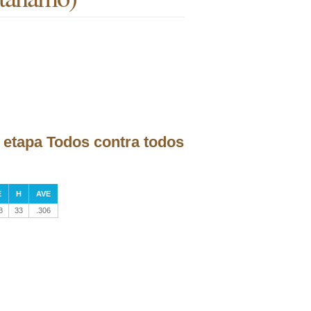
 etapa Todos contra todos
E
H
AVE
8
33
.306