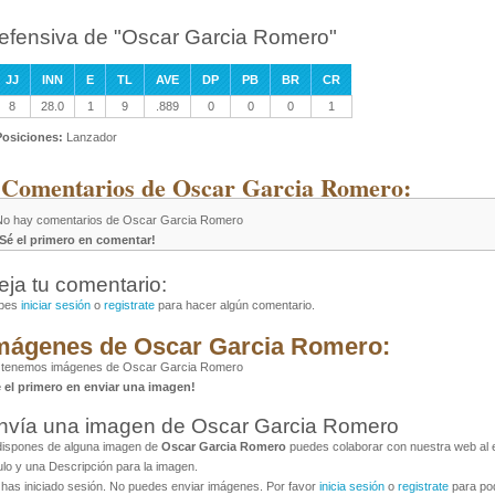
efensiva de "Oscar Garcia Romero"
JJ
INN
E
TL
AVE
DP
PB
BR
CR
8
28.0
1
9
.889
0
0
0
1
Posiciones:
Lanzador
 Comentarios de Oscar Garcia Romero:
No hay comentarios de Oscar Garcia Romero
¡Sé el primero en comentar!
eja tu comentario:
bes
iniciar sesión
o
registrate
para hacer algún comentario.
mágenes de Oscar Garcia Romero:
 tenemos imágenes de Oscar Garcia Romero
é el primero en enviar una imagen!
nvía una imagen de Oscar Garcia Romero
dispones de alguna imagen de
Oscar Garcia Romero
puedes colaborar con nuestra web al e
ulo y una Descripción para la imagen.
has iniciado sesión. No puedes enviar imágenes. Por favor
inicia sesión
o
registrate
para pod