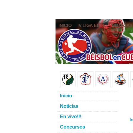
INICIO
IV LIGA ELITE
NOTICIAS
Inicio
Noticias
En vivo!!!
In
Concursos