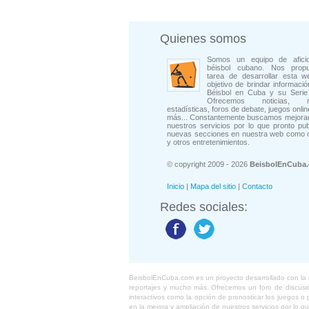
Quienes somos
Somos un equipo de afici
béisbol cubano. Nos prop
tarea de desarrollar esta w
objetivo de brindar informació
Béisbol en Cuba y su Serie 
Ofrecemos noticias, rep
estadísticas, foros de debate, juegos onli
más... Constantemente buscamos mejorar
nuestros servicios por lo que pronto pu
nuevas secciones en nuestra web como 
y otros entretenimientos.
© copyright 2009 - 2026
BeisbolEnCuba
Inicio
|
Mapa del sitio
|
Contacto
Redes sociales:
BeisbolEnCuba.com es un proyecto desarrollado con la ide
reportajes y mucho más. Ofrecemos un foro de discusión
interactivos como la opción de pronosticar los juegos 
en la mejora y ampliación de nuestros servicios por lo q