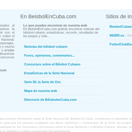
En BeisbolEnCuba.com
Sitios de i
onados al
Lo que puedes encontrar en nuestra web
BeisbolCuban
usimos la
En BeisbolEnCuba.com podrás encontrar noticias del
eb con el
béisbol cubano, estadísticas, records, resultados de
- Sit
INDER.cu
n sobre el
los juegos y más...
Nacional.
ortajes,
FutbolClubEu
ne y mucho
Noticias del béisbol cubano
 y ampliar
blicaremos
Foros, opiniones, comentarios...
concursos
Concursos sobre el Béisbol Cubano
.com
Estadísticas de la Serie Nacional
Serie 50, la Serie de Oro
Mapa de nuestra web
Directorio de BéisbolenCuba.com
a brindar información sobre la Serie Nacional de Béisbol en Cuba. Incluiremos el calendario de lo
 para que los usuarios publiquen sus ideas, opiniones o comentarios de la Serie, los juegos o
o participar en los Concursos y Encuestas sobre la Serie Nacional y el Béisbol Cubano. Nuestro 
ue te invitamos a visitar nuestra web frecuentemente.