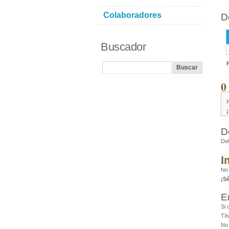
Colaboradores
D
Buscador
0
D
De
I
No
¡S
E
Si 
Tít
No 