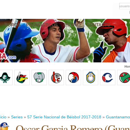
usuario
FOROS
PRONÓSTICOS
EN VIVO
CONTACTO
Hor
icio
»
Series
»
57 Serie Nacional de Béisbol 2017-2018
»
Guantanamo
Oscar Garcia Romero
(
Guan