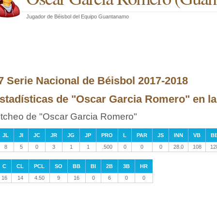
Jugador de Béisbol
del
Equipo Guantanamo
7 Serie Nacional de Béisbol 2017-2018
stadísticas de "Oscar Garcia Romero" en la
itcheo de "Oscar Garcia Romero"
JL
JI
JC
JR
JG
JP
PRO
L
PAR
JS
INN
VB
B
8
5
0
3
1
1
.500
0
0
0
28.0
108
12
C
CL
PCL
SO
BB
BI
2B
3B
HR
16
14
4.50
9
16
0
6
0
0