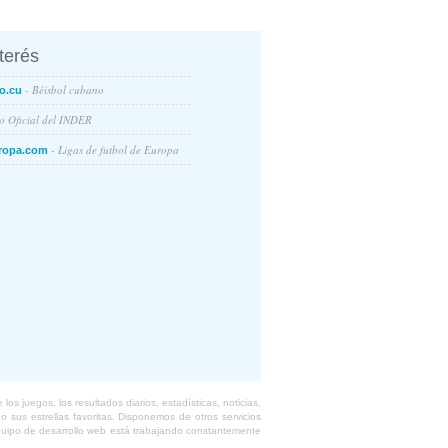
nterés
- Béisbol cubano
o.cu
io Oficial del INDER
- Ligas de futbol de Europa
ropa.com
s juegos, los resultados diarios, estadísticas, noticias,
 sus estrellas favoritas. Disponemos de otros servicios
equipo de desarrollo web está trabajando constantemente