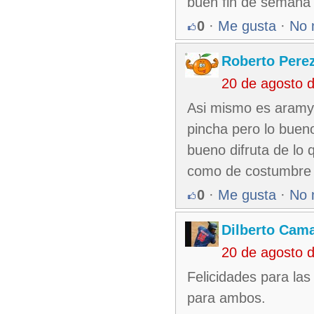
buen fin de semana 
0
·
Me gusta
·
No 
Roberto Pere
20 de agosto 
Asi mismo es aramys
pincha pero lo buen
bueno difruta de lo
como de costumbre y
0
·
Me gusta
·
No 
Dilberto Cam
20 de agosto 
Felicidades para las
para ambos.