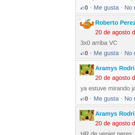
0
·
Me gusta
·
No 
Roberto Pere
20 de agosto 
3x0 arriba VC
0
·
Me gusta
·
No 
Aramys Rodri
20 de agosto 
ya estuve mirando j
0
·
Me gusta
·
No 
Aramys Rodri
20 de agosto 
HR de yeniet peres