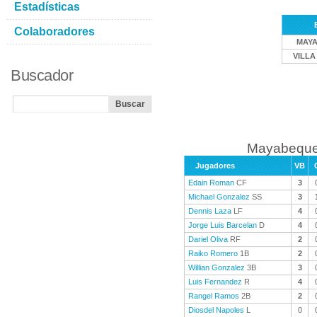
Estadísticas
Colaboradores
MAY
VILLA
Buscador
Mayabeque 
Jugadores
VB
Edain Roman
CF
3
Michael Gonzalez
SS
3
Dennis Laza
LF
4
Jorge Luis Barcelan
D
4
Dariel Oliva
RF
2
Raiko Romero
1B
2
Willian Gonzalez
3B
3
Luis Fernandez
R
4
Rangel Ramos
2B
2
Diosdel Napoles
L
0