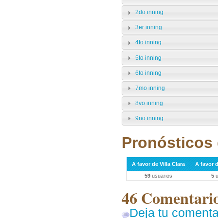
2do inning
3er inning
4to inning
5to inning
6to inning
7mo inning
8vo inning
9no inning
Pronósticos 
A favor de Villa Clara
A favor 
59
usuarios
5
u
46 Comentarios
Deja tu comenta