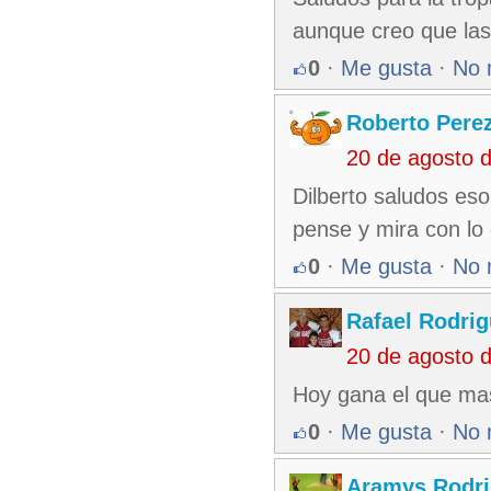
aunque creo que las 
0
·
Me gusta
·
No 
Roberto Pere
20 de agosto 
Dilberto saludos es
pense y mira con lo 
0
·
Me gusta
·
No 
Rafael Rodri
20 de agosto 
Hoy gana el que mas
0
·
Me gusta
·
No 
Aramys Rodri