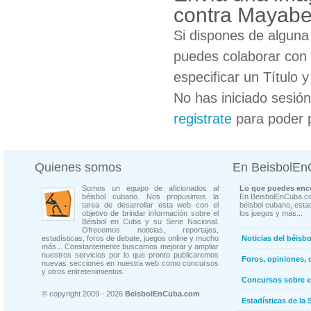
contra Mayab
Si dispones de algun
puedes colaborar con 
especificar un Título 
No has iniciado sesió
registrate
para poder 
Quienes somos
En BeisbolE
Somos un equipo de aficionados al
Lo que puedes enco
béisbol cubano. Nos propusimos la
En BeisbolEnCuba.co
tarea de desarrollar esta web con el
béisbol cubano, estad
objetivo de brindar información sobre el
los juegos y más...
Béisbol en Cuba y su Serie Nacional.
Ofrecemos noticias, reportajes,
estadísticas, foros de debate, juegos online y mucho
Noticias del béisb
más... Constantemente buscamos mejorar y ampliar
nuestros servicios por lo que pronto publicaremos
Foros, opiniones, 
nuevas secciones en nuestra web como concursos
y otros entretenimientos.
Concursos sobre e
© copyright 2009 - 2026
BeisbolEnCuba.com
Estadísticas de la 