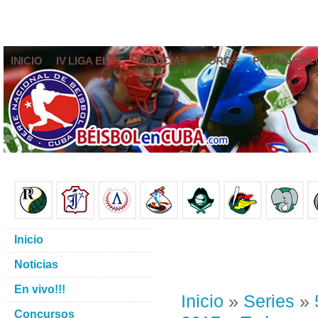
INICIO
IV LIGA ELITE
NOTICIAS
FOROS
PRONÓSTIC
Inicio
Noticias
En vivo!!!
Inicio
»
Series
»
Concursos