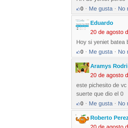
0
·
Me gusta
·
No 
Eduardo
20 de agosto 
Hoy si yeniet batea 
0
·
Me gusta
·
No 
Aramys Rodri
20 de agosto 
este pichesito de vc
suerte que dio el 0
0
·
Me gusta
·
No 
Roberto Pere
20 de agosto 