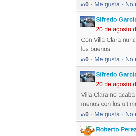
0
·
Me gusta
·
No 
Sifredo Garci
20 de agosto 
Con Villa Clara nun
los buenos
0
·
Me gusta
·
No 
Sifredo Garci
20 de agosto 
Villa Clara no acab
menos con los ultimo
0
·
Me gusta
·
No 
Roberto Pere