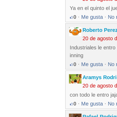
Ya en el quinto el ju
0
·
Me gusta
·
No 
Roberto Pere
20 de agosto 
Industriales le entr
inning
0
·
Me gusta
·
No 
Aramys Rodri
20 de agosto 
con todo le entro jaj
0
·
Me gusta
·
No 
Rafael Rodri