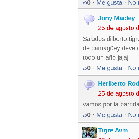
0
·
Me gusta
·
No 
Jony Macley
25 de agosto 
Saludos dilberto,tig
de camagüey deve de
todo un año jajaj
0
·
Me gusta
·
No 
Heriberto Rod
25 de agosto 
vamos por la barrid
0
·
Me gusta
·
No 
Tigre Avm