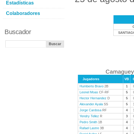
Estadísticas
Colaboradores
Buscador
SANTIAG
Camaguey 
Jugadores
VB
Humberto Bravo
2B
1
Leonel Moas
CF-RF
5
Hector Hernandez
D
5
Alexander Ayala
SS
5
Jorge Cardosa
RF
4
Yendry Tellez
R
3
Pedro Smith
1B
4
Rafael Lastre
3B
4