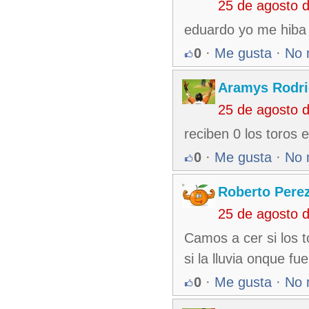
25 de agosto 
eduardo yo me hiba 
0
·
Me gusta
·
No 
Aramys Rodri
25 de agosto 
reciben 0 los toros 
0
·
Me gusta
·
No 
Roberto Pere
25 de agosto 
Camos a cer si los 
si la lluvia onque fu
0
·
Me gusta
·
No 