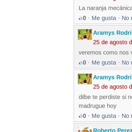
La naranja mecánica 
0
·
Me gusta
·
No 
Aramys Rodri
25 de agosto 
veremos como nos va
0
·
Me gusta
·
No 
Aramys Rodri
25 de agosto 
dilbe te perdiste si
madrugue hoy
0
·
Me gusta
·
No 
Roberto Pere