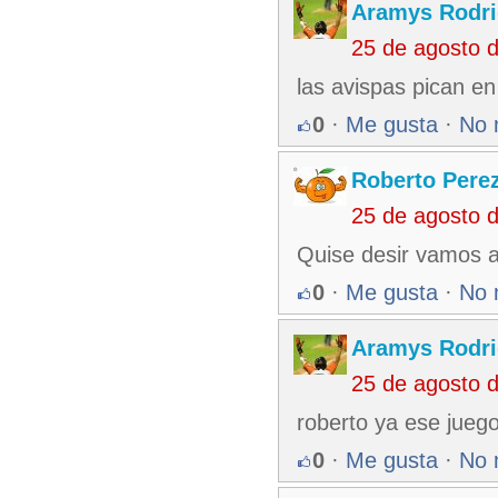
Aramys Rodri
25 de agosto 
las avispas pican en
0
·
Me gusta
·
No 
Roberto Pere
25 de agosto 
Quise desir vamos a 
0
·
Me gusta
·
No 
Aramys Rodri
25 de agosto 
roberto ya ese juego
0
·
Me gusta
·
No 