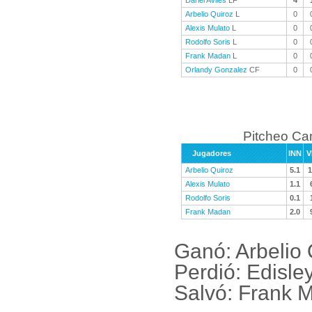
Dariel Aviles
LF
4
Arbelio Quiroz
L
0
Alexis Mulato
L
0
Rodolfo Soris
L
0
Frank Madan
L
0
Orlandy Gonzalez
CF
0
Pitcheo C
Jugadores
INN
V
Arbelio Quiroz
5.1
1
Alexis Mulato
1.1
Rodolfo Soris
0.1
Frank Madan
2.0
Ganó: Arbelio 
Perdió: Edisl
Salvó: Frank 