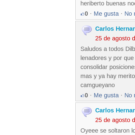
heriberto buenas n
0
·
Me gusta
·
No 
Carlos Herna
25 de agosto 
Saludos a todos Dil
lenadores y por que 
consolidar posicion
mas y ya hay merito 
camgueyano
0
·
Me gusta
·
No 
Carlos Herna
25 de agosto 
Oyeee se soltaron l