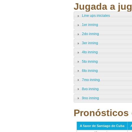
Jugada a jug
Line ups iniciales
1er inning
2do inning
3er inning
4to inning
5to inning
6to inning
7mo inning
8vo inning
9no inning
Pronósticos 
A favor de Santiago de Cuba