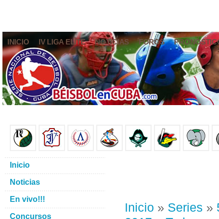
INICIO
IV LIGA ELITE
NOTICIAS
FOROS
PRONÓSTIC
Inicio
Noticias
En vivo!!!
Inicio
»
Series
»
Concursos