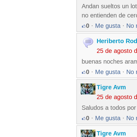
Andan sueltos un lot
no entienden de cerc
0
·
Me gusta
·
No 
Heriberto Rod
25 de agosto 
buenas noches aram
0
·
Me gusta
·
No 
Tigre Avm
25 de agosto 
Saludos a todos por
0
·
Me gusta
·
No 
Tigre Avm