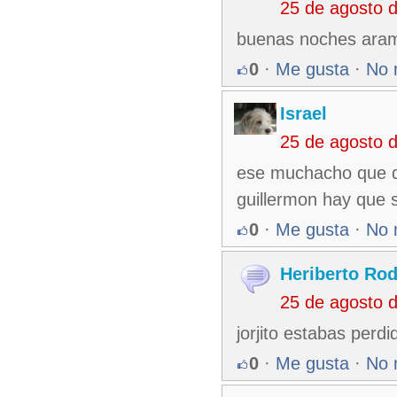
25 de agosto 
buenas noches arami
0
·
Me gusta
·
No 
Israel
25 de agosto 
ese muchacho que di
guillermon hay que 
0
·
Me gusta
·
No 
Heriberto Rod
25 de agosto 
jorjito estabas perdi
0
·
Me gusta
·
No 