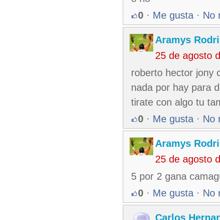
0
·
Me gusta
·
No 
Aramys Rodri
25 de agosto 
roberto hector jony 
nada por hay para d
tirate con algo tu ta
0
·
Me gusta
·
No 
Aramys Rodri
25 de agosto 
5 por 2 gana camag
0
·
Me gusta
·
No 
Carlos Herna