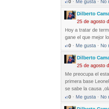
0
·
Me gusta
·
No 
Dilberto Cam
25 de agosto 
Hoy a tratar de term
gane el que mejor lo
0
·
Me gusta
·
No 
Dilberto Cam
25 de agosto 
Me preocupa el esta
primera base Leonel
se sabe la causa ,ol
0
·
Me gusta
·
No 
Dilberto Cam