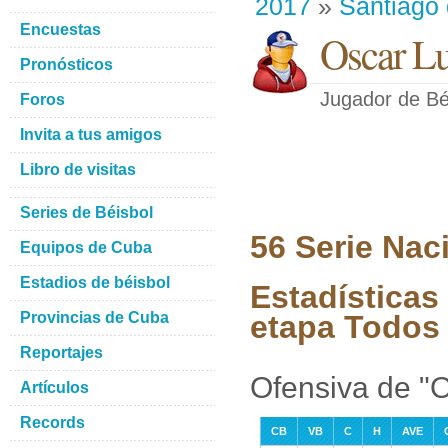
2017
»
Santiago
Encuestas
Oscar Lu
Pronósticos
Jugador de Bé
Foros
Invita a tus amigos
Libro de visitas
Series de Béisbol
56 Serie Nac
Equipos de Cuba
Estadios de béisbol
Estadísticas
Provincias de Cuba
etapa Todos 
Reportajes
Ofensiva de "
Artículos
Records
CB
VB
C
H
AVE