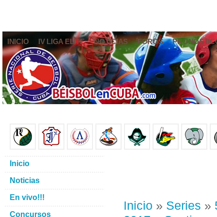
INICIO
IV LIGA ELITE
NOTICIAS
FOROS
PRONÓSTIC
Inicio
Noticias
En vivo!!!
Inicio
»
Series
»
Concursos