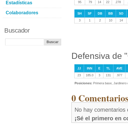
Estadísticas
95
79
14
22
.278
Colaboradores
SH
SF
DB
BB
SO
3
1
2
10
14
Buscador
Defensiva de 
JJ
INN
E
TL
AVE
23
185.0
3
131
.977
Posiciones:
Primera base, Jardinero
0 Comentarios
No hay comentarios 
¡Sé el primero en 