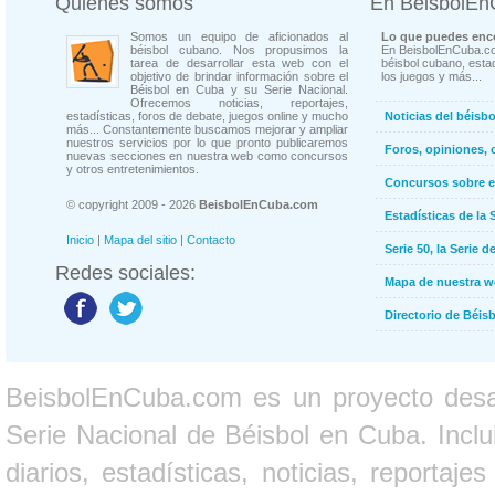
Quienes somos
En BeisbolE
Somos un equipo de aficionados al
Lo que puedes enco
béisbol cubano. Nos propusimos la
En BeisbolEnCuba.co
tarea de desarrollar esta web con el
béisbol cubano, estad
objetivo de brindar información sobre el
los juegos y más...
Béisbol en Cuba y su Serie Nacional.
Ofrecemos noticias, reportajes,
estadísticas, foros de debate, juegos online y mucho
Noticias del béisb
más... Constantemente buscamos mejorar y ampliar
nuestros servicios por lo que pronto publicaremos
Foros, opiniones, 
nuevas secciones en nuestra web como concursos
y otros entretenimientos.
Concursos sobre e
© copyright 2009 - 2026
BeisbolEnCuba.com
Estadísticas de la 
Inicio
|
Mapa del sitio
|
Contacto
Serie 50, la Serie d
Redes sociales:
Mapa de nuestra 
Directorio de Béi
BeisbolEnCuba.com es un proyecto desarr
Serie Nacional de Béisbol en Cuba. Inclui
diarios, estadísticas, noticias, report