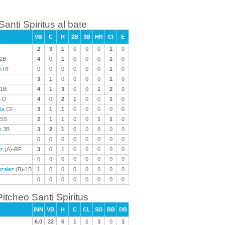
Santi Spiritus al bate
VB
C
H
2B
3B
HR
CI
E
F
2
3
1
0
0
0
1
0
2B
4
0
1
0
0
0
1
0
n
RF
0
0
0
0
0
0
1
0
3
1
0
0
0
0
1
0
1B
4
1
3
0
0
1
2
0
a
D
4
0
2
1
0
0
1
0
da
CF
3
1
1
0
0
0
0
0
SS
2
1
1
0
0
1
1
0
o
3B
3
2
1
0
0
0
0
0
0
0
0
0
0
0
0
0
iz
(A)-RF
3
0
1
0
0
0
0
0
0
0
0
0
0
0
0
0
nzalez
(B)-1B
1
0
0
0
0
0
0
0
0
0
0
0
0
0
0
0
Pitcheo Santi Spiritus
INN
VB
H
C
CL
SO
BB
DB
6.0
22
6
1
1
3
0
1