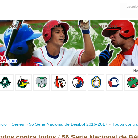
usuario
FOROS
PRONÓSTICOS
EN VIVO
CONTACTO
Ho
icio
»
Series
»
56 Serie Nacional de Béisbol 2016-2017
»
Todos contra
odos contra todos / 56 Serie Nacional de Bé