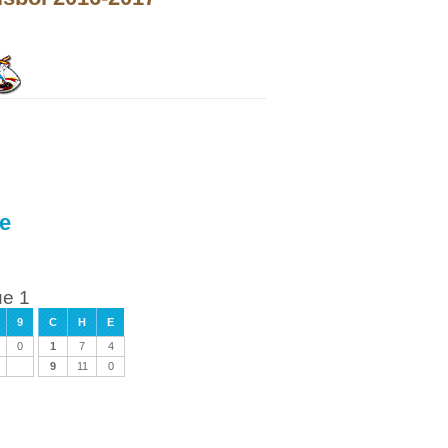
ue
ue 1
9
C
H
E
0
1
7
4
9
11
0