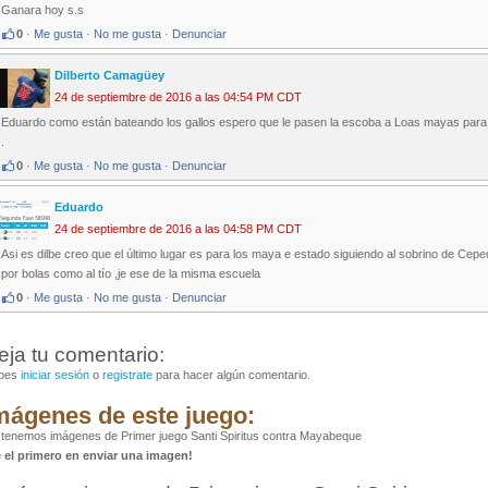
Ganara hoy s.s
0
·
Me gusta
·
No me gusta
·
Denunciar
Dilberto Camagüey
24 de septiembre de 2016 a las 04:54 PM CDT
Eduardo como están bateando los gallos espero que le pasen la escoba a Loas mayas para sal
.
0
·
Me gusta
·
No me gusta
·
Denunciar
Eduardo
24 de septiembre de 2016 a las 04:58 PM CDT
Asi es dilbe creo que el último lugar es para los maya e estado siguiendo al sobrino de C
por bolas como al tío ,je ese de la misma escuela
0
·
Me gusta
·
No me gusta
·
Denunciar
eja tu comentario:
bes
iniciar sesión
o
registrate
para hacer algún comentario.
mágenes de este juego:
tenemos imágenes de Primer juego Santi Spiritus contra Mayabeque
é el primero en enviar una imagen!