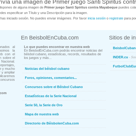
nvía una imagen de Primer juego Santi Spiritus co
dispones de alguna imagen de
Primer juego Santi Spiritus contra Mayabeque
puedes colab
des especificar un Título y una Descripción para la imagen.
has iniciado sesión. No puedes enviar imágenes. Por favor
inicia sesión
o
registrate
para pod
En BeisbolEnCuba.com
Sitios de i
onados al
Lo que puedes encontrar en nuestra web
BeisbolCuban
usimos la
En BeisbolEnCuba.com podrás encontrar noticias del
eb con el
béisbol cubano, estadísticas, records, resultados de
- Sit
INDER.cu
n sobre el
los juegos y más...
Nacional.
ortajes,
FutbolClubEu
ne y mucho
Noticias del béisbol cubano
 y ampliar
blicaremos
Foros, opiniones, comentarios...
concursos
Concursos sobre el Béisbol Cubano
.com
Estadísticas de la Serie Nacional
Serie 50, la Serie de Oro
Mapa de nuestra web
Directorio de BéisbolenCuba.com