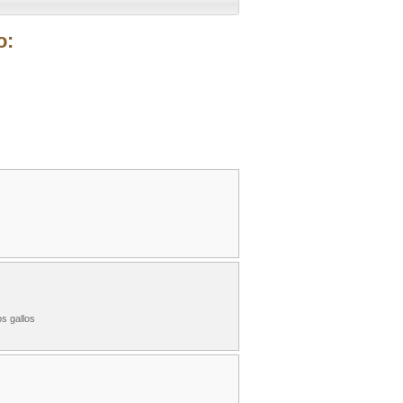
o:
s gallos