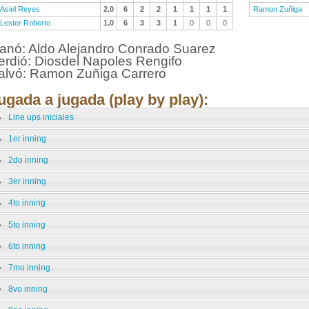
Asiel Reyes
2.0
6
2
2
1
1
1
1
Ramon Zuñiga
Lester Roberto
1.0
6
3
3
1
0
0
0
anó: Aldo Alejandro Conrado Suarez
erdió: Diosdel Napoles Rengifo
alvó: Ramon Zuñiga Carrero
ugada a jugada (play by play):
Line ups iniciales
1er inning
2do inning
3er inning
4to inning
5to inning
6to inning
7mo inning
8vo inning