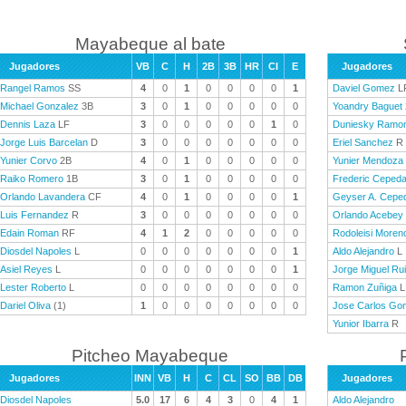
Mayabeque al bate
Jugadores
VB
C
H
2B
3B
HR
CI
E
Jugadores
Rangel Ramos
SS
4
0
1
0
0
0
0
1
Daviel Gomez
L
Michael Gonzalez
3B
3
0
1
0
0
0
0
0
Yoandry Baguet
Dennis Laza
LF
3
0
0
0
0
0
1
0
Duniesky Ramo
Jorge Luis Barcelan
D
3
0
0
0
0
0
0
0
Eriel Sanchez
R
Yunier Corvo
2B
4
0
1
0
0
0
0
0
Yunier Mendoza
Raiko Romero
1B
3
0
1
0
0
0
0
0
Frederic Ceped
Orlando Lavandera
CF
4
0
1
0
0
0
0
1
Geyser A. Cepe
Luis Fernandez
R
3
0
0
0
0
0
0
0
Orlando Acebey
Edain Roman
RF
4
1
2
0
0
0
0
0
Rodoleisi Moren
Diosdel Napoles
L
0
0
0
0
0
0
0
1
Aldo Alejandro
L
Asiel Reyes
L
0
0
0
0
0
0
0
1
Jorge Miguel Ru
Lester Roberto
L
0
0
0
0
0
0
0
0
Ramon Zuñiga
L
Dariel Oliva
(1)
1
0
0
0
0
0
0
0
Jose Carlos Go
Yunior Ibarra
R
Pitcheo Mayabeque
Jugadores
INN
VB
H
C
CL
SO
BB
DB
Jugadores
Diosdel Napoles
5.0
17
6
4
3
0
4
1
Aldo Alejandro