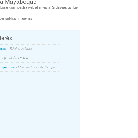
ntra Mayabeque
orar con nuestra web al enviarla. Si deseas también
er publicar imágenes.
nterés
- Béisbol cubano
o.cu
io Oficial del INDER
- Ligas de futbol de Europa
ropa.com