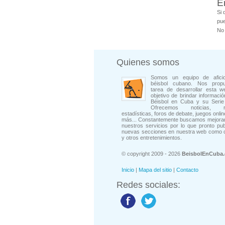
E
Si 
pue
No 
Quienes somos
Somos un equipo de afici
béisbol cubano. Nos prop
tarea de desarrollar esta w
objetivo de brindar informació
Béisbol en Cuba y su Serie 
Ofrecemos noticias, rep
estadísticas, foros de debate, juegos onli
más... Constantemente buscamos mejorar
nuestros servicios por lo que pronto pu
nuevas secciones en nuestra web como 
y otros entretenimientos.
© copyright 2009 - 2026
BeisbolEnCuba
Inicio
|
Mapa del sitio
|
Contacto
Redes sociales: