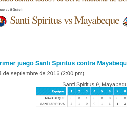
ego de Béisbol
:
Santi Spiritus vs Mayabeque
rimer juego Santi Spiritus contra Mayabeq
4 de septiembre de 2016
(2:00 pm)
Santi Spiritus 9, Mayabeq
Equipos
1
2
3
4
5
6
7
8
MAYABEQUE
0
0
1
0
0
0
0
0
SANTI SPIRITUS
2
1
0
0
1
1
1
3