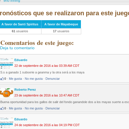
9no inning
ronósticos que se realizaron para este jueg
A favor de Santi Spiritus
A favor de Mayabeque
61
usuarios
17
usuarios
 Comentarios de este juego:
Deja tu comentario
Eduardo
22 de septiembre de 2016 a las 03:39 AM CDT
S.s a ganado 1 subserie a geanma y la otra será a los maya
0
·
Me gusta
·
No me gusta
·
Denunciar
Roberto Perez
23 de septiembre de 2016 a las 10:47 AM CDT
Buena oportunidad para los gallos de salir del fondo ganandole dos a los mayas suerte a eso
0
·
Me gusta
·
No me gusta
·
Denunciar
Eduardo
24 de septiembre de 2016 a las 04:19 PM CDT