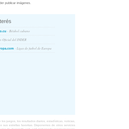
er publicar imágenes.
nterés
- Béisbol cubano
o.cu
io Oficial del INDER
- Ligas de futbol de Europa
ropa.com
s juegos, los resultados diarios, estadísticas, noticias,
 sus estrellas favoritas. Disponemos de otros servicios