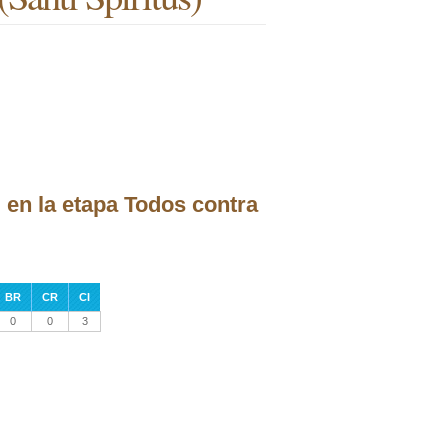
 en la etapa Todos contra
BR
CR
CI
0
0
3