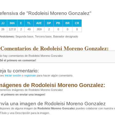
efensiva de "Rodoleisi Moreno Gonzalez"
JJ
INN
E
TL
AVE
DP
PB
BR
CR
26
127.0
2
49
.959
2
0
0
0
Posiciones:
Segunda base, Tercera base, Bateador designado
 Comentarios de Rodoleisi Moreno Gonzalez:
No hay comentarios de Rodoleisi Moreno Gonzalez
¡Sé el primero en comentar!
eja tu comentario:
bes
iniciar sesión
o
registrate
para hacer algún comentario.
mágenes de Rodoleisi Moreno Gonzalez:
 tenemos imágenes de Rodoleisi Moreno Gonzalez
é el primero en enviar una imagen!
nvía una imagen de Rodoleisi Moreno Gonzalez
dispones de alguna imagen de
Rodoleisi Moreno Gonzalez
puedes colaborar con nuestra w
Título y una Descripción para la imagen.