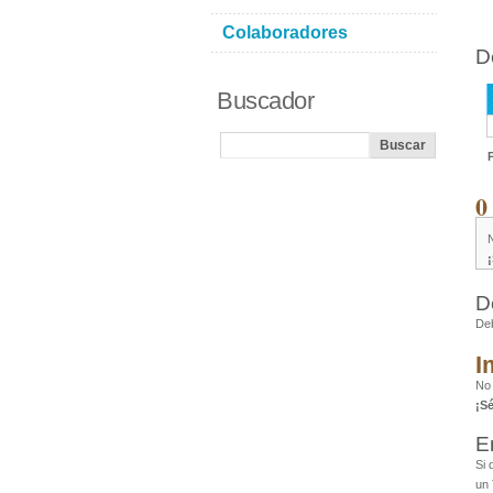
Colaboradores
D
Buscador
0
D
De
I
No
¡S
E
Si 
un 