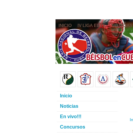
INICIO
IV LIGA ELITE
NOTICIAS
Inicio
Noticias
En vivo!!!
In
Concursos