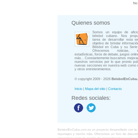
No 
Quienes somos
Somos un equipo de afici
béisbol cubano. Nos prop
tarea de desarrollar esta w
objetivo de brindar informació
Béisbol en Cuba y su Serie 
Ofrecemos noticias, rep
estadísticas, foros de debate, juegos onli
más... Constantemente buscamos mejorar
nuestros servicios por lo que pronto pu
nuevas secciones en nuestra web como 
y otros entretenimientos.
© copyright 2009 - 2026
BeisbolEnCuba
Inicio
|
Mapa del sitio
|
Contacto
Redes sociales:
BeisbolEnCuba.com es un proyecto desarrollado con la ide
reportajes y mucho más. Ofrecemos un foro de discusión