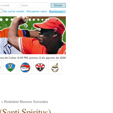
 o email
clave
No cerrar sesión
Recuperar clave
Regístrate!!!
ora de Cuba: 6:49 PM, jueves, 6 de agosto de 2026
» Rodoleisi Moreno Gonzalez
(
Santi Spiritus
)