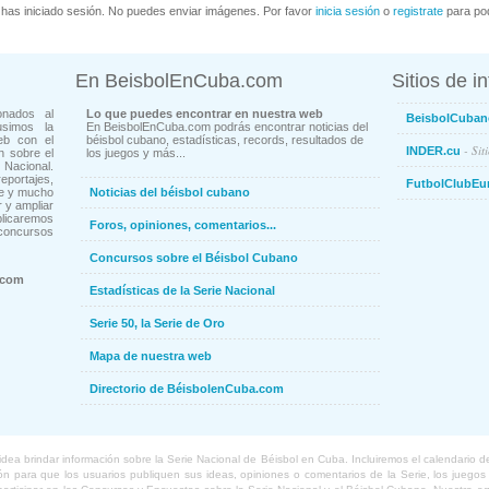
has iniciado sesión. No puedes enviar imágenes. Por favor
inicia sesión
o
registrate
para pod
En BeisbolEnCuba.com
Sitios de i
onados al
Lo que puedes encontrar en nuestra web
BeisbolCuban
usimos la
En BeisbolEnCuba.com podrás encontrar noticias del
eb con el
béisbol cubano, estadísticas, records, resultados de
- Sit
INDER.cu
n sobre el
los juegos y más...
Nacional.
ortajes,
FutbolClubEu
ne y mucho
Noticias del béisbol cubano
 y ampliar
blicaremos
Foros, opiniones, comentarios...
concursos
Concursos sobre el Béisbol Cubano
.com
Estadísticas de la Serie Nacional
Serie 50, la Serie de Oro
Mapa de nuestra web
Directorio de BéisbolenCuba.com
a brindar información sobre la Serie Nacional de Béisbol en Cuba. Incluiremos el calendario de lo
 para que los usuarios publiquen sus ideas, opiniones o comentarios de la Serie, los juegos o