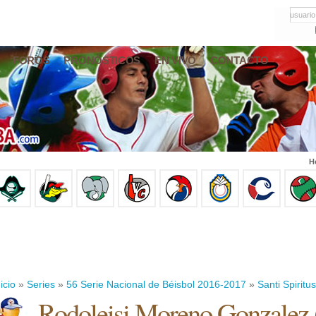
usuario
FOROS
PRONÓSTICOS
EN VIVO
CONTACTO
H
icio
»
Series
»
56 Serie Nacional de Béisbol 2016-2017
»
Santi Spiritus
Rodoleisi Moreno Gonzalez