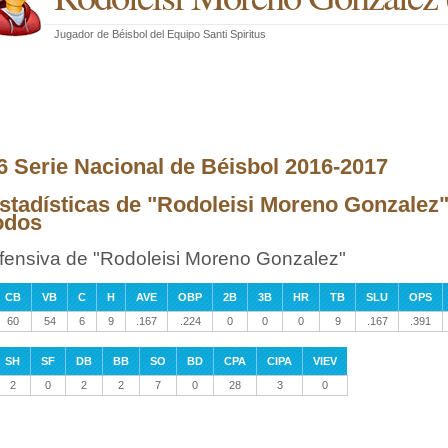
Jugador de Béisbol
del
Equipo Santi Spiritus
6 Serie Nacional de Béisbol 2016-2017
stadísticas de "Rodoleisi Moreno Gonzalez"
odos
fensiva de "Rodoleisi Moreno Gonzalez"
CB
VB
C
H
AVE
OBP
2B
3B
HR
TB
SLU
OPS
60
54
6
9
.167
.224
0
0
0
9
.167
.391
SH
SF
DB
BB
SO
BD
CPA
CIPA
VIEV
2
0
2
2
7
0
28
3
0