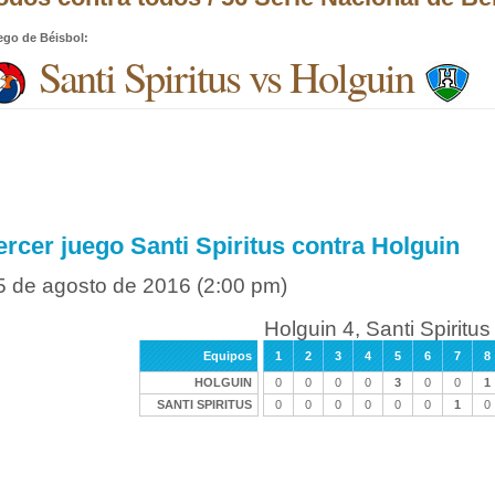
ego de Béisbol
:
Santi Spiritus vs Holguin
ercer juego Santi Spiritus contra Holguin
5 de agosto de 2016
(2:00 pm)
Holguin 4, Santi Spiritus
Equipos
1
2
3
4
5
6
7
8
HOLGUIN
0
0
0
0
3
0
0
1
SANTI SPIRITUS
0
0
0
0
0
0
1
0