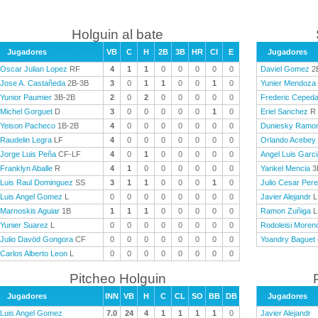
Holguin al bate
Jugadores
VB
C
H
2B
3B
HR
CI
E
Jugadores
Oscar Julian Lopez
RF
4
1
1
0
0
0
0
0
Daviel Gomez
2
Jose A. Castañeda
2B-3B
3
0
1
1
0
0
1
0
Yunier Mendoza
Yunior Paumier
3B-2B
2
0
2
0
0
0
0
0
Frederic Ceped
Michel Gorguet
D
3
0
0
0
0
0
1
0
Eriel Sanchez
R
Yeison Pacheco
1B-2B
4
0
0
0
0
0
0
0
Duniesky Ramo
Raudelin Legra
LF
4
0
0
0
0
0
0
0
Orlando Acebey
Jorge Luis Peña
CF-LF
4
0
1
0
0
0
0
0
Angel Luis Garci
Franklyn Aballe
R
4
1
0
0
0
0
0
0
Yankel Mencia
3
Luis Raul Dominguez
SS
3
1
1
0
0
0
1
0
Julio Cesar Per
Luis Angel Gomez
L
0
0
0
0
0
0
0
0
Javier Alejandr
L
Marnoskis Aguiar
1B
1
1
1
0
0
0
0
0
Ramon Zuñiga
L
Yunier Suarez
L
0
0
0
0
0
0
0
0
Rodoleisi Moren
Julio Davöd Gongora
CF
0
0
0
0
0
0
0
0
Yoandry Baguet
Carlos Alberto Leon
L
0
0
0
0
0
0
0
0
Pitcheo Holguin
Jugadores
INN
VB
H
C
CL
SO
BB
DB
Jugadores
Luis Angel Gomez
7.0
24
4
1
1
1
1
0
Javier Alejandr