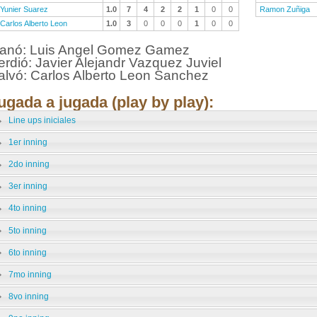
Yunier Suarez
1.0
7
4
2
2
1
0
0
Ramon Zuñiga
Carlos Alberto Leon
1.0
3
0
0
0
1
0
0
anó: Luis Angel Gomez Gamez
erdió: Javier Alejandr Vazquez Juviel
alvó: Carlos Alberto Leon Sanchez
ugada a jugada (play by play):
Line ups iniciales
1er inning
2do inning
3er inning
4to inning
5to inning
6to inning
7mo inning
8vo inning