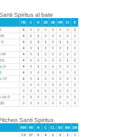
Santi Spiritus al bate
VB
C
H
2B
3B
HR
CI
E
B
4
0
0
0
0
0
0
1
1B
4
1
1
0
0
0
0
0
a
D
4
1
3
1
0
1
1
0
4
0
1
0
0
0
1
0
n
RF
4
0
1
0
0
0
0
0
SS
4
0
0
0
0
0
1
1
a
LF
4
0
1
0
0
0
0
0
B
4
0
0
0
0
0
0
0
ez
CF
2
0
1
0
0
0
0
0
0
0
0
0
0
0
0
0
0
0
0
0
0
0
0
0
o
(A)-D
0
1
0
0
0
0
0
0
(B)
0
0
0
0
0
0
0
0
Pitcheo Santi Spiritus
INN
VB
H
C
CL
SO
BB
DB
7.0
27
6
4
2
5
2
0