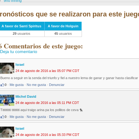
9no inning
ronósticos que se realizaron para este jueg
A favor de Santi Spiritus
A favor de Holguin
29
usuarios
45
usuarios
6 Comentarios de este juego:
Deja tu comentario
Israel
24 de agosto de 2016 a las 05:07 PM CDT
Bueno a seguir en la senda del triunfo y fiel a nuestro lema de ganar y ganar hasta clasificar
0
·
Me gusta
·
No me gusta
·
Denunciar
Michel David
24 de agosto de 2016 a las 05:11 PM CDT
Titititititi tititititi aqui traigo arina pa los pollitos de ceva 🐤
0
·
Me gusta
·
No me gusta
·
Denunciar
Israel
24 de agosto de 2016 a las 05:33 PM CDT