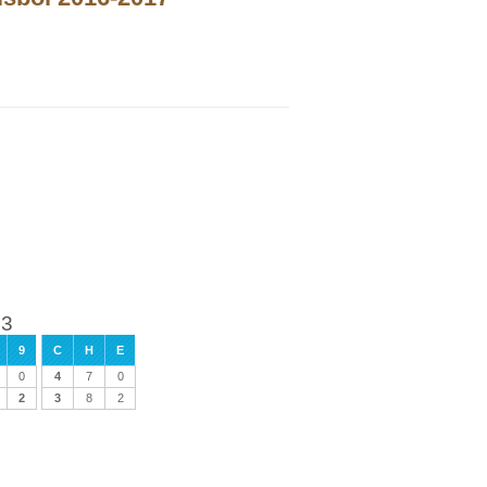
 3
9
C
H
E
0
4
7
0
2
3
8
2