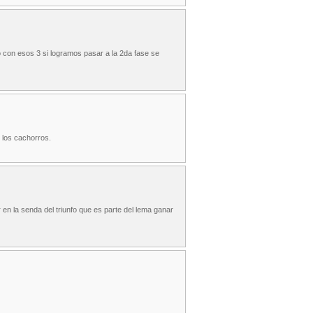
 con esos 3 si logramos pasar a la 2da fase se
 los cachorros.
 en la senda del triunfo que es parte del lema ganar