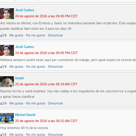
José Carlos
24 de agosto de 2016 a las 09:45 PM CDT
Así mismo es Michel, con Ernesto y Sainz se redondea bastante bien el pitcheo. Este equipo
puede clasificar bien entre los 4 para los play off.
0
·
Me gusta
·
No me gusta
·
Denunciar
José Carlos
24 de agosto de 2016 a las 09:45 PM CDT
Mañana tampoco podré estar aquí por cuestiones de trabajo, pero igual espero la victoria de
0
·
Me gusta
·
No me gusta
·
Denunciar
Israel
25 de agosto de 2016 a las 06:19 AM CDT
Buenos hrrros y santi espiritus. hoy mis cadias a los seguidores de los cacchorrros a seguir
y ganar hasta clasificar.
0
·
Me gusta
·
No me gusta
·
Denunciar
Michel David
25 de agosto de 2016 a las 09:31 AM CDT
Hoy tenemos 80 % de la victoria
0
·
Me gusta
·
No me gusta
·
Denunciar