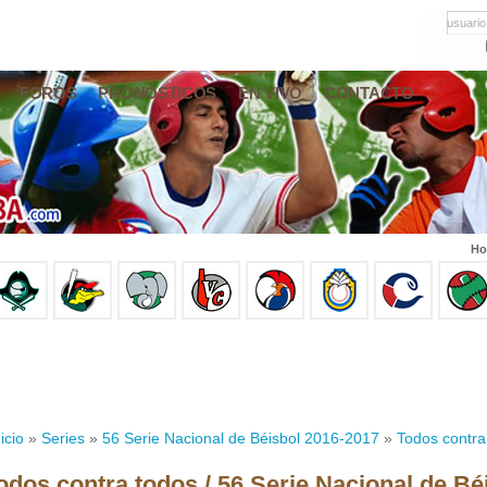
usuario
FOROS
PRONÓSTICOS
EN VIVO
CONTACTO
Ho
icio
»
Series
»
56 Serie Nacional de Béisbol 2016-2017
»
Todos contra
odos contra todos / 56 Serie Nacional de Bé