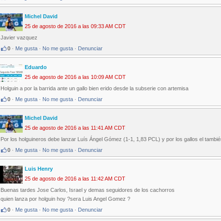
Michel David
25 de agosto de 2016 a las 09:33 AM CDT
Javier vazquez
0
·
Me gusta
·
No me gusta
·
Denunciar
Eduardo
25 de agosto de 2016 a las 10:09 AM CDT
Holguin a por la barrida ante un gallo bien erido desde la subserie con artemisa
0
·
Me gusta
·
No me gusta
·
Denunciar
Michel David
25 de agosto de 2016 a las 11:41 AM CDT
Por los holguineros debe lanzar Luís Ángel Gómez (1-1, 1,83 PCL) y por los gallos el tambi
0
·
Me gusta
·
No me gusta
·
Denunciar
Luis Henry
25 de agosto de 2016 a las 11:42 AM CDT
Buenas tardes Jose Carlos, Israel y demas seguidores de los cachorros
quien lanza por holguin hoy ?sera Luis Angel Gomez ?
0
·
Me gusta
·
No me gusta
·
Denunciar