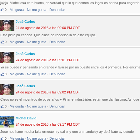
jajaja. Michel esa esta buena, en verdad que lo que comen los legos es harina para engorde 
0
·
Me gusta
·
No me gusta
·
Denunciar
José Carlos
24 de agosto de 2016 a las 09:00 PM CDT
Esto pinta pa escoba. Que clase de reacción la de este equipo.
0
·
Me gusta
·
No me gusta
·
Denunciar
José Carlos
24 de agosto de 2016 a las 09:01 PM CDT
Ya se puede ir pensando en grande y fajarse por un puesto entre los 4 primeros. Por enci
0
·
Me gusta
·
No me gusta
·
Denunciar
José Carlos
24 de agosto de 2016 a las 09:02 PM CDT
Ciego no es el mosntruo de otros años y Pinar e Industriales están que dan lástima. Así qu
0
·
Me gusta
·
No me gusta
·
Denunciar
Michel David
24 de agosto de 2016 a las 09:17 PM CDT
Jose nos hace mucha falta ernesto h y sainz y con un manduley ay de 2 bate ay detodo
0
·
Me gusta
·
No me gusta
·
Denunciar