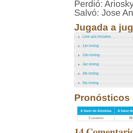
Perdió: Arios
Salvó: Jose A
Jugada a jug
Line ups iniciales
1er inning
2do inning
3er inning
4to inning
5to inning
Pronósticos 
A favor de Artemisa
A favor d
7
usuarios
76
14 Comentarios