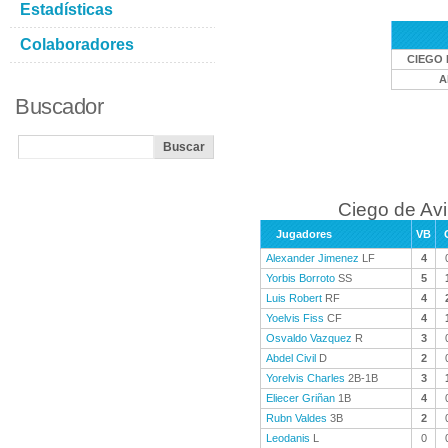
Estadísticas
Colaboradores
CIEGO 
A
Buscador
Ciego de Avi
Jugadores
VB
Alexander Jimenez
LF
4
Yorbis Borroto
SS
5
Luis Robert
RF
4
Yoelvis Fiss
CF
4
Osvaldo Vazquez
R
3
Abdel Civil
D
2
Yorelvis Charles
2B-1B
3
Eliecer Griñan
1B
4
Rubn Valdes
3B
2
Leodanis
L
0