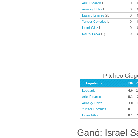
Ariel Ricardo
L
0
Ariosky Hdez
L
0
Lazaro Linares
2B
0
Yunser Corrales
L
0
Liomil Glez
L
0
Daikel Leiva
(1)
0
Pitcheo Cieg
Jugadores
INN
V
Leodanis
4.0
1
Ariel Ricardo
0.1
Ariosky Hdez
3.0
1
Yunser Corrales
0.1
Liomil Glez
0.1
Ganó: Israel 