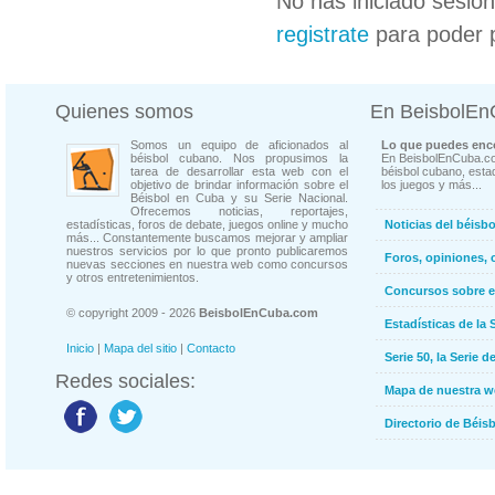
No has iniciado sesió
registrate
para poder 
Quienes somos
En BeisbolE
Somos un equipo de aficionados al
Lo que puedes enco
béisbol cubano. Nos propusimos la
En BeisbolEnCuba.co
tarea de desarrollar esta web con el
béisbol cubano, estad
objetivo de brindar información sobre el
los juegos y más...
Béisbol en Cuba y su Serie Nacional.
Ofrecemos noticias, reportajes,
estadísticas, foros de debate, juegos online y mucho
Noticias del béisb
más... Constantemente buscamos mejorar y ampliar
nuestros servicios por lo que pronto publicaremos
Foros, opiniones, 
nuevas secciones en nuestra web como concursos
y otros entretenimientos.
Concursos sobre e
© copyright 2009 - 2026
BeisbolEnCuba.com
Estadísticas de la 
Inicio
|
Mapa del sitio
|
Contacto
Serie 50, la Serie d
Redes sociales:
Mapa de nuestra 
Directorio de Béi