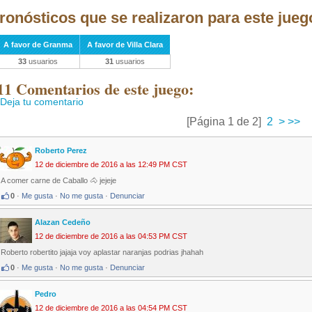
ronósticos que se realizaron para este jueg
A favor de Granma
A favor de Villa Clara
33
usuarios
31
usuarios
11 Comentarios de este juego:
Deja tu comentario
[Página 1 de 2]
2
>
>>
Roberto Perez
12 de diciembre de 2016 a las 12:49 PM CST
A comer carne de Caballo 🐴 jejeje
0
·
Me gusta
·
No me gusta
·
Denunciar
Alazan Cedeño
12 de diciembre de 2016 a las 04:53 PM CST
Roberto robertito jajaja voy aplastar naranjas podrias jhahah
0
·
Me gusta
·
No me gusta
·
Denunciar
Pedro
12 de diciembre de 2016 a las 04:54 PM CST