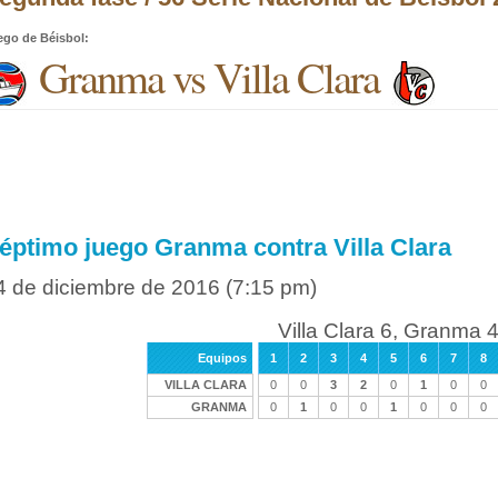
ego de Béisbol
:
Granma vs Villa Clara
éptimo juego Granma contra Villa Clara
4 de diciembre de 2016
(7:15 pm)
Villa Clara 6, Granma 
Equipos
1
2
3
4
5
6
7
8
VILLA CLARA
0
0
3
2
0
1
0
0
GRANMA
0
1
0
0
1
0
0
0