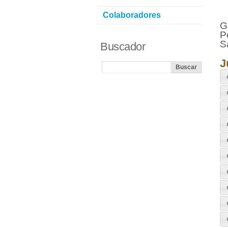
Colaboradores
G
P
S
Buscador
J