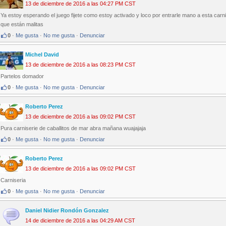
13 de diciembre de 2016 a las 04:27 PM CST
Ya estoy esperando el juego fijete como estoy activado y loco por entrarle mano a esta car
que están malitas
0
·
Me gusta
·
No me gusta
·
Denunciar
Michel David
13 de diciembre de 2016 a las 08:23 PM CST
Partelos domador
0
·
Me gusta
·
No me gusta
·
Denunciar
Roberto Perez
13 de diciembre de 2016 a las 09:02 PM CST
Pura carniserie de caballitos de mar abra mañana wuajajaja
0
·
Me gusta
·
No me gusta
·
Denunciar
Roberto Perez
13 de diciembre de 2016 a las 09:02 PM CST
Carniseria
0
·
Me gusta
·
No me gusta
·
Denunciar
Daniel Nidier Rondón Gonzalez
14 de diciembre de 2016 a las 04:29 AM CST