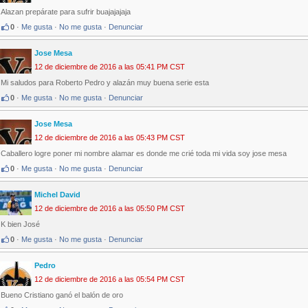
Alazan prepárate para sufrir buajajajaja
0
·
Me gusta
·
No me gusta
·
Denunciar
Jose Mesa
12 de diciembre de 2016 a las 05:41 PM CST
Mi saludos para Roberto Pedro y alazán muy buena serie esta
0
·
Me gusta
·
No me gusta
·
Denunciar
Jose Mesa
12 de diciembre de 2016 a las 05:43 PM CST
Caballero logre poner mi nombre alamar es donde me crié toda mi vida soy jose mesa
0
·
Me gusta
·
No me gusta
·
Denunciar
Michel David
12 de diciembre de 2016 a las 05:50 PM CST
K bien José
0
·
Me gusta
·
No me gusta
·
Denunciar
Pedro
12 de diciembre de 2016 a las 05:54 PM CST
Bueno Cristiano ganó el balón de oro