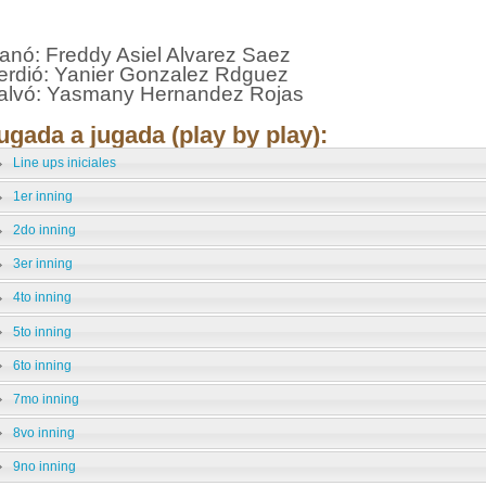
anó: Freddy Asiel Alvarez Saez
erdió: Yanier Gonzalez Rdguez
alvó: Yasmany Hernandez Rojas
ugada a jugada (play by play):
Line ups iniciales
1er inning
2do inning
3er inning
4to inning
5to inning
6to inning
7mo inning
8vo inning
9no inning