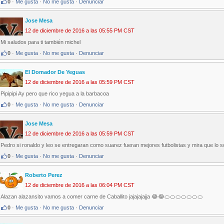
0
·
Me gusta
·
No me gusta
·
Denunciar
Jose Mesa
12 de diciembre de 2016 a las 05:55 PM CST
Mi saludos para ti también michel
0
·
Me gusta
·
No me gusta
·
Denunciar
El Domador De Yeguas
12 de diciembre de 2016 a las 05:59 PM CST
Pipipipi Ay pero que rico yegua a la barbacoa
0
·
Me gusta
·
No me gusta
·
Denunciar
Jose Mesa
12 de diciembre de 2016 a las 05:59 PM CST
Pedro si ronaldo y leo se entregaran como suarez fueran mejores futbolistas y mira que lo 
0
·
Me gusta
·
No me gusta
·
Denunciar
Roberto Perez
12 de diciembre de 2016 a las 06:04 PM CST
Alazan alazansito vamos a comer carne de Caballito jajajajajja 😂😂🍊🍊🍊🍊🍊🍊🍊
0
·
Me gusta
·
No me gusta
·
Denunciar