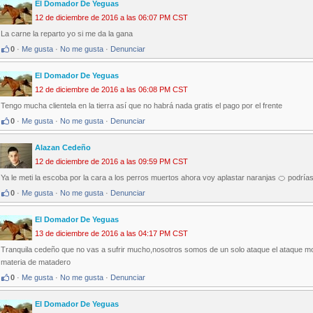
El Domador De Yeguas
12 de diciembre de 2016 a las 06:07 PM CST
La carne la reparto yo si me da la gana
0
·
Me gusta
·
No me gusta
·
Denunciar
El Domador De Yeguas
12 de diciembre de 2016 a las 06:08 PM CST
Tengo mucha clientela en la tierra así que no habrá nada gratis el pago por el frente
0
·
Me gusta
·
No me gusta
·
Denunciar
Alazan Cedeño
12 de diciembre de 2016 a las 09:59 PM CST
Ya le meti la escoba por la cara a los perros muertos ahora voy aplastar naranjas 🍊 pod
0
·
Me gusta
·
No me gusta
·
Denunciar
El Domador De Yeguas
13 de diciembre de 2016 a las 04:17 PM CST
Tranquila cedeño que no vas a sufrir mucho,nosotros somos de un solo ataque el ataque morta
materia de matadero
0
·
Me gusta
·
No me gusta
·
Denunciar
El Domador De Yeguas