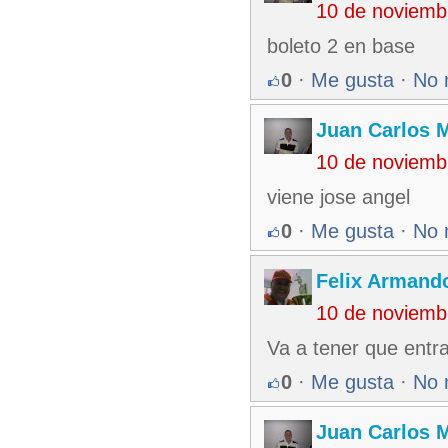
10 de noviemb
boleto 2 en base
0
·
Me gusta
·
No 
Juan Carlos M
10 de noviemb
viene jose angel
0
·
Me gusta
·
No 
Felix Armando
10 de noviemb
Va a tener que entra
0
·
Me gusta
·
No 
Juan Carlos M