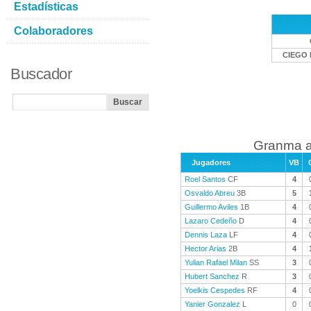
Estadísticas
Colaboradores
CIEGO 
Buscador
Granma a
Jugadores
VB
Roel Santos
CF
4
Osvaldo Abreu
3B
5
Guillermo Aviles
1B
4
Lazaro Cedeño
D
4
Dennis Laza
LF
4
Hector Arias
2B
4
Yulian Rafael Milan
SS
3
Hubert Sanchez
R
3
Yoelkis Cespedes
RF
4
Yanier Gonzalez
L
0