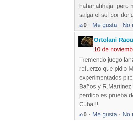
hahahahhaja, pero m
salga el sol por don
0
·
Me gusta
·
No 
Ortolani Raou
10 de noviemb
Tremendo juego lanz
refuerzo que pidio 
experimentados pitc
Baños y R.Martinez y
perdido es prueba 
Cuba!!!
0
·
Me gusta
·
No 