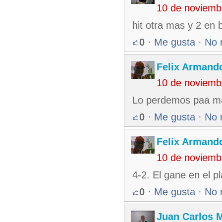
10 de noviemb
hit otra mas y 2 en 
0
·
Me gusta
·
No 
Felix Armando
10 de noviemb
Lo perdemos paa ma
0
·
Me gusta
·
No 
Felix Armando
10 de noviemb
4-2. El gane en el pl
0
·
Me gusta
·
No 
Juan Carlos M