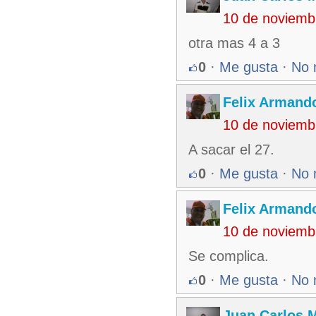
10 de noviemb
otra mas 4 a 3
0
·
Me gusta
·
No 
Felix Armando
10 de noviemb
A sacar el 27.
0
·
Me gusta
·
No 
Felix Armando
10 de noviemb
Se complica.
0
·
Me gusta
·
No 
Juan Carlos M