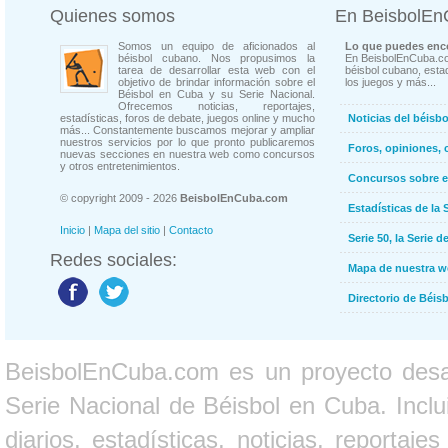
Quienes somos
En BeisbolE
Somos un equipo de aficionados al
Lo que puedes enco
béisbol cubano. Nos propusimos la
En BeisbolEnCuba.co
tarea de desarrollar esta web con el
béisbol cubano, estad
objetivo de brindar información sobre el
los juegos y más...
Béisbol en Cuba y su Serie Nacional.
Ofrecemos noticias, reportajes,
estadísticas, foros de debate, juegos online y mucho
Noticias del béisb
más... Constantemente buscamos mejorar y ampliar
nuestros servicios por lo que pronto publicaremos
Foros, opiniones, 
nuevas secciones en nuestra web como concursos
y otros entretenimientos.
Concursos sobre e
© copyright 2009 - 2026
BeisbolEnCuba.com
Estadísticas de la 
Inicio
|
Mapa del sitio
|
Contacto
Serie 50, la Serie d
Redes sociales:
Mapa de nuestra 
Directorio de Béi
BeisbolEnCuba.com es un proyecto desarr
Serie Nacional de Béisbol en Cuba. Inclui
diarios, estadísticas, noticias, report