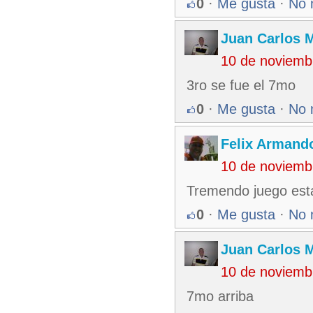
0
·
Me gusta
·
No 
Juan Carlos M
10 de noviemb
3ro se fue el 7mo
0
·
Me gusta
·
No 
Felix Armando
10 de noviemb
Tremendo juego está
0
·
Me gusta
·
No 
Juan Carlos M
10 de noviemb
7mo arriba