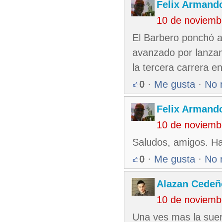
Felix Armando
10 de noviemb
El Barbero ponchó 
avanzado por lanzam
la tercera carrera e
0
·
Me gusta
·
No 
Felix Armando
10 de noviemb
Saludos, amigos. Ha
0
·
Me gusta
·
No 
Alazan Cedeñ
10 de noviemb
Una ves mas la suert