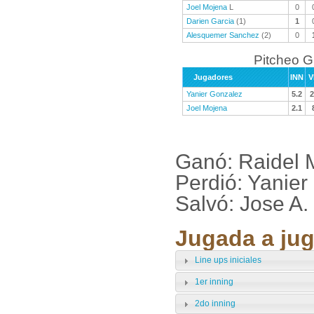
Joel Mojena
L
0
Darien Garcia
(1)
1
Alesquemer Sanchez
(2)
0
Pitcheo 
Jugadores
INN
V
Yanier Gonzalez
5.2
2
Joel Mojena
2.1
Ganó: Raidel 
Perdió: Yanie
Salvó: Jose A
Jugada a jug
Line ups iniciales
1er inning
2do inning