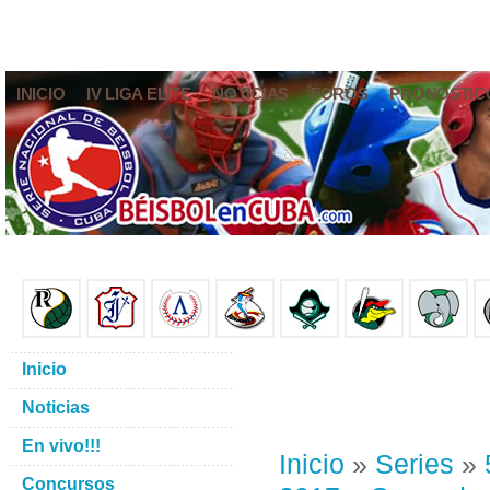
INICIO
IV LIGA ELITE
NOTICIAS
FOROS
PRONÓSTIC
Inicio
Noticias
En vivo!!!
Inicio
»
Series
»
Concursos