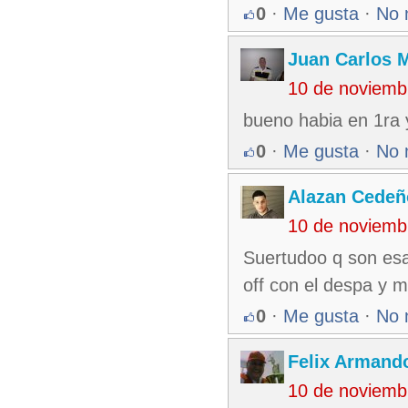
0
·
Me gusta
·
No 
Juan Carlos M
10 de noviemb
bueno habia en 1ra 
0
·
Me gusta
·
No 
Alazan Cedeñ
10 de noviemb
Suertudoo q son esa
off con el despa y m
0
·
Me gusta
·
No 
Felix Armando
10 de noviemb