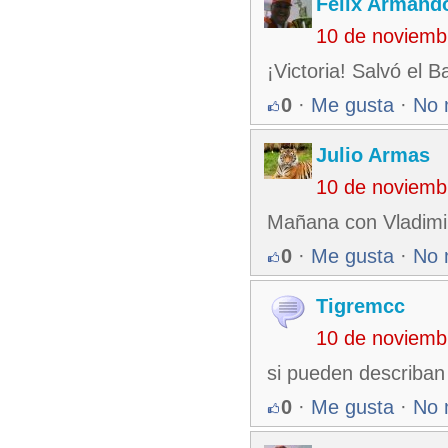
Felix Armando
10 de noviemb
¡Victoria! Salvó el B
0
·
Me gusta
·
No 
Julio Armas
10 de noviemb
Mañana con Vladimi
0
·
Me gusta
·
No 
Tigremcc
10 de noviemb
si pueden describan 
0
·
Me gusta
·
No 