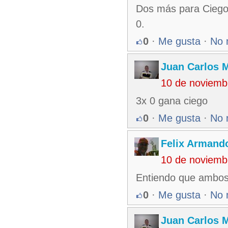
Dos más para Ciego
0.
0
·
Me gusta
·
No 
Juan Carlos M
10 de noviemb
3x 0 gana ciego
0
·
Me gusta
·
No 
Felix Armando
10 de noviemb
Entiendo que ambos
0
·
Me gusta
·
No 
Juan Carlos M