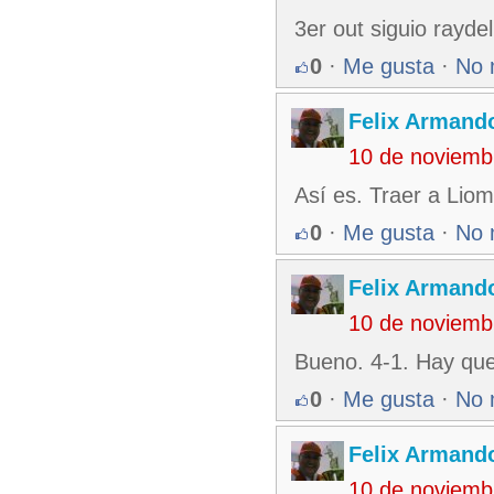
3er out siguio raydel
0
·
Me gusta
·
No 
Felix Armando
10 de noviemb
Así es. Traer a Liom
0
·
Me gusta
·
No 
Felix Armando
10 de noviemb
Bueno. 4-1. Hay que
0
·
Me gusta
·
No 
Felix Armando
10 de noviemb