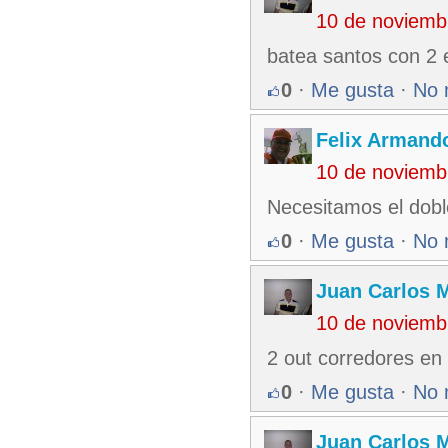
10 de noviemb
batea santos con 2 
0
·
Me gusta
·
No 
Felix Armando
10 de noviemb
Necesitamos el dobl
0
·
Me gusta
·
No 
Juan Carlos M
10 de noviemb
2 out corredores en
0
·
Me gusta
·
No 
Juan Carlos M