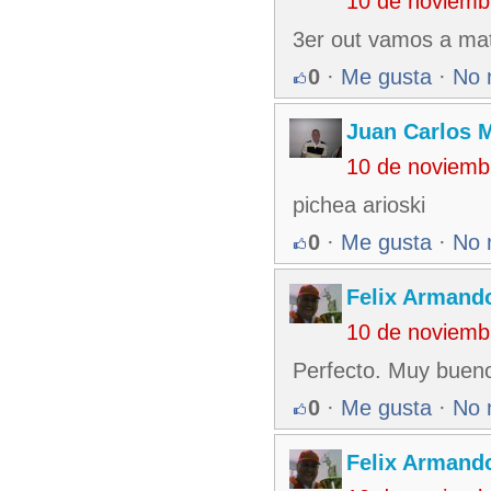
10 de noviemb
3er out vamos a mat
0
·
Me gusta
·
No 
Juan Carlos M
10 de noviemb
pichea arioski
0
·
Me gusta
·
No 
Felix Armando
10 de noviemb
Perfecto. Muy bueno
0
·
Me gusta
·
No 
Felix Armando