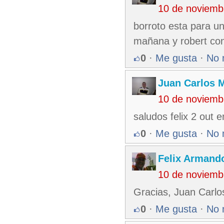
10 de noviemb
borroto esta para un
mañana y robert con
0
·
Me gusta
·
No 
Juan Carlos M
10 de noviemb
saludos felix 2 out
0
·
Me gusta
·
No 
Felix Armando
10 de noviemb
Gracias, Juan Carlo
0
·
Me gusta
·
No 