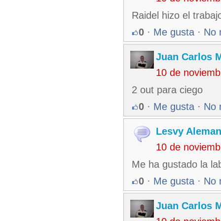
Raidel hizo el trabaj
0
·
Me gusta
·
No 
Juan Carlos M
10 de noviemb
2 out para ciego
0
·
Me gusta
·
No 
Lesvy Aleman
10 de noviemb
Me ha gustado la lab
0
·
Me gusta
·
No 
Juan Carlos M