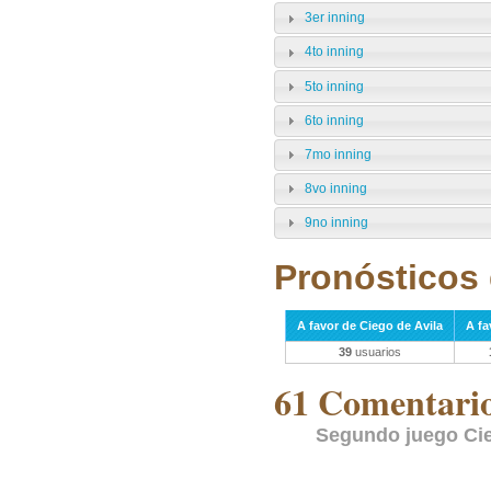
3er inning
4to inning
5to inning
6to inning
7mo inning
8vo inning
9no inning
Pronósticos 
A favor de Ciego de Avila
A f
39
usuarios
61 Comentarios
Segundo juego Cie