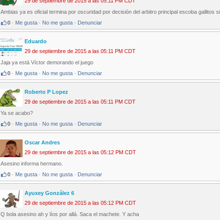
29 de septiembre de 2015 a las 05:11 PM CDT
Ambias ya es oficial termina por oscuridad por decisión del arbitro principal escoba gallitos 
0
·
Me gusta
·
No me gusta
·
Denunciar
Eduardo
29 de septiembre de 2015 a las 05:11 PM CDT
Jaja ya está Víctor demorando el juego
0
·
Me gusta
·
No me gusta
·
Denunciar
Roberto P Lopez
29 de septiembre de 2015 a las 05:11 PM CDT
Ya se acabo?
0
·
Me gusta
·
No me gusta
·
Denunciar
Oscar Andres
29 de septiembre de 2015 a las 05:12 PM CDT
Asesino informa hermano.
0
·
Me gusta
·
No me gusta
·
Denunciar
Ayuxey González 6
29 de septiembre de 2015 a las 05:12 PM CDT
Q bola asesino ah y líos por allá. Saca el machete. Y acha