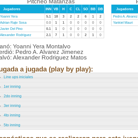
Pitcheo Matanzas
Jugadores
INN
VB
H
C
CL
SO
BB
DB
Jugadores
Yoanni Yera
5.1
18
3
2
2
6
1
2
Pedro A. Alvarez
Adrian Rajiv Sosa
0.0
1
1
0
0
0
0
0
Yankiel Mauri
Javier Del Pino
0.1
1
0
0
0
0
0
0
Alexander Rodriguez
2.1
7
1
0
0
2
1
0
anó: Yoanni Yera Montalvo
erdió: Pedro A. Alvarez Jimenez
alvó: Alexander Rodriguez Matos
ugada a jugada (play by play):
Line ups iniciales
1er inning
2do inning
3er inning
4to inning
5to inning