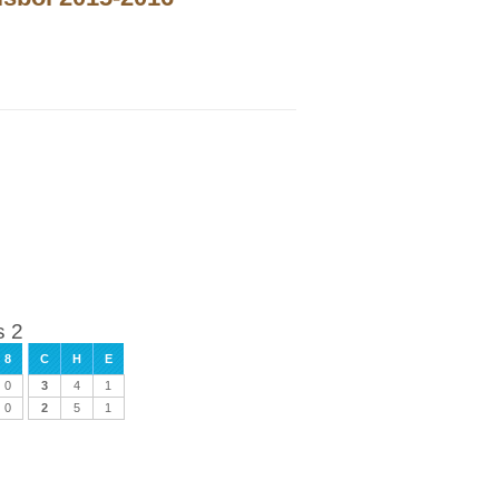
s 2
8
C
H
E
0
3
4
1
0
2
5
1