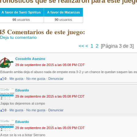
ronósticos que se realizaron para este jueg
A favor de Santi Spiritus
A favor de Matanzas
66
usuarios
90
usuarios
45 Comentarios de este juego:
Deja tu comentario
<<
<
1
2
[Página 3 de 3]
Cocodrilo Asesino
29 de septiembre de 2015 a las 05:08 PM CDT
Eduardo ambia deja el abuso nada de empate esta 3-2 y un chance le quedan saquen las es
0
·
Me gusta
·
No me gusta
·
Denunciar
Eduardo
29 de septiembre de 2015 a las 05:08 PM CDT
Jajaja los dejaremos al csmpo
0
·
Me gusta
·
No me gusta
·
Denunciar
Eduardo
29 de septiembre de 2015 a las 05:09 PM CDT
A ese se la va a botar Serrano