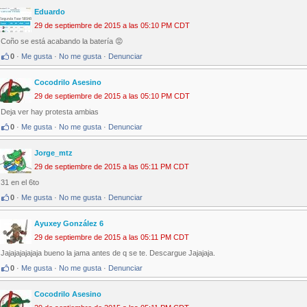
Eduardo
29 de septiembre de 2015 a las 05:10 PM CDT
Coño se está acabando la batería 😡
0
·
Me gusta
·
No me gusta
·
Denunciar
Cocodrilo Asesino
29 de septiembre de 2015 a las 05:10 PM CDT
Deja ver hay protesta ambias
0
·
Me gusta
·
No me gusta
·
Denunciar
Jorge_mtz
29 de septiembre de 2015 a las 05:11 PM CDT
31 en el 6to
0
·
Me gusta
·
No me gusta
·
Denunciar
Ayuxey González 6
29 de septiembre de 2015 a las 05:11 PM CDT
Jajajajajajaja bueno la jama antes de q se te. Descargue Jajajaja.
0
·
Me gusta
·
No me gusta
·
Denunciar
Cocodrilo Asesino