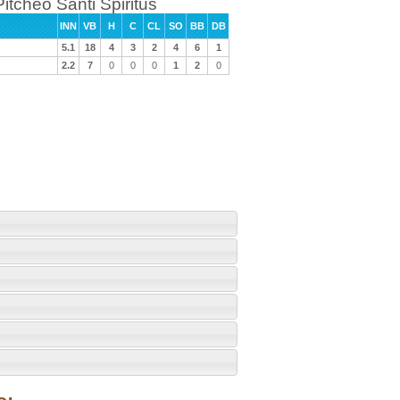
Pitcheo Santi Spiritus
INN
VB
H
C
CL
SO
BB
DB
5.1
18
4
3
2
4
6
1
2.2
7
0
0
0
1
2
0