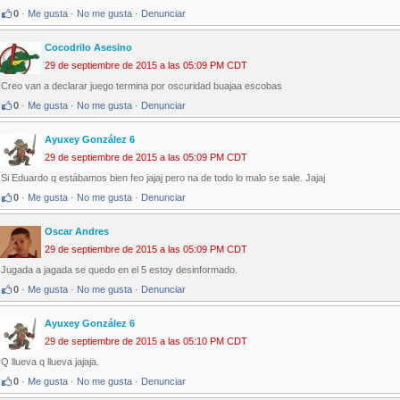
0
·
Me gusta
·
No me gusta
·
Denunciar
Cocodrilo Asesino
29 de septiembre de 2015 a las 05:09 PM CDT
Creo van a declarar juego termina por oscuridad buajaa escobas
0
·
Me gusta
·
No me gusta
·
Denunciar
Ayuxey González 6
29 de septiembre de 2015 a las 05:09 PM CDT
Si Eduardo q estábamos bien feo jajaj pero na de todo lo malo se sale. Jajaj
0
·
Me gusta
·
No me gusta
·
Denunciar
Oscar Andres
29 de septiembre de 2015 a las 05:09 PM CDT
Jugada a jagada se quedo en el 5 estoy desinformado.
0
·
Me gusta
·
No me gusta
·
Denunciar
Ayuxey González 6
29 de septiembre de 2015 a las 05:10 PM CDT
Q llueva q llueva jajaja.
0
·
Me gusta
·
No me gusta
·
Denunciar