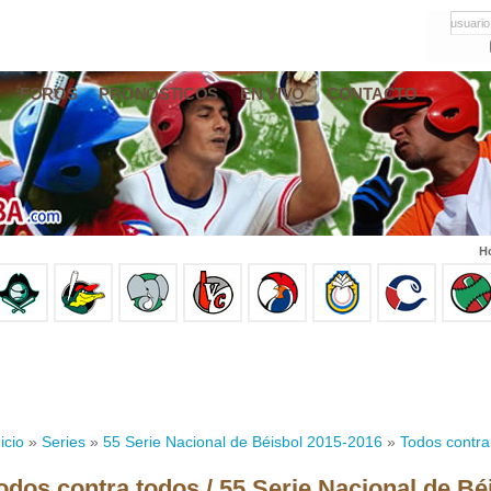
usuario
FOROS
PRONÓSTICOS
EN VIVO
CONTACTO
Ho
icio
»
Series
»
55 Serie Nacional de Béisbol 2015-2016
»
Todos contra
odos contra todos / 55 Serie Nacional de Bé