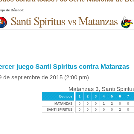
ego de Béisbol
:
Santi Spiritus vs Matanzas
ercer juego Santi Spiritus contra Matanzas
9 de septiembre de 2015
(2:00 pm)
Matanzas 3, Santi Spiritu
Equipos
1
2
3
4
5
6
7
MATANZAS
0
0
0
1
2
0
0
SANTI SPIRITUS
0
0
0
0
0
2
0