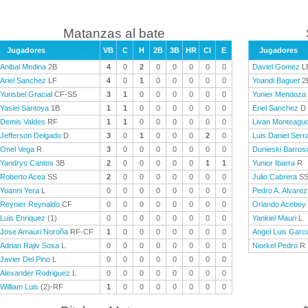
Matanzas al bate
Jugadores
VB
C
H
2B
3B
HR
CI
E
Jugadores
Anibal Medina
2B
4
0
2
0
0
0
0
0
Daviel Gomez
L
Ariel Sanchez
LF
4
0
1
0
0
0
0
0
Yoandi Baguet
2
Yurisbel Gracial
CF-SS
3
1
0
0
0
0
0
0
Yunier Mendoza
Yasiel Santoya
1B
1
1
0
0
0
0
0
0
Eriel Sanchez
D
Demis Valdes
RF
1
1
0
0
0
0
0
0
Livan Monteagu
Jefferson Delgado
D
3
0
1
0
0
0
2
0
Luis Daniel Serr
Onel Vega
R
3
0
0
0
0
0
0
0
Dunieski Barros
Yandrys Cantos
3B
2
0
0
0
0
0
1
1
Yunior Ibarra
R
Roberto Acea
SS
2
0
0
0
0
0
0
0
Julio Cabrera
S
Yoanni Yera
L
0
0
0
0
0
0
0
0
Pedro A. Alvarez
Reynier Reynaldo
CF
0
0
0
0
0
0
0
0
Orlando Acebey
Luis Enriquez
(1)
0
0
0
0
0
0
0
0
Yankiel Mauri
L
Jose Amauri Noroña
RF-CF
1
0
0
0
0
0
0
0
Angel Luis Garci
Adrian Rajiv Sosa
L
0
0
0
0
0
0
0
0
Niorkel Pedro
R
Javier Del Pino
L
0
0
0
0
0
0
0
0
Alexander Rodriguez
L
0
0
0
0
0
0
0
0
William Luis
(2)-RF
1
0
0
0
0
0
0
0