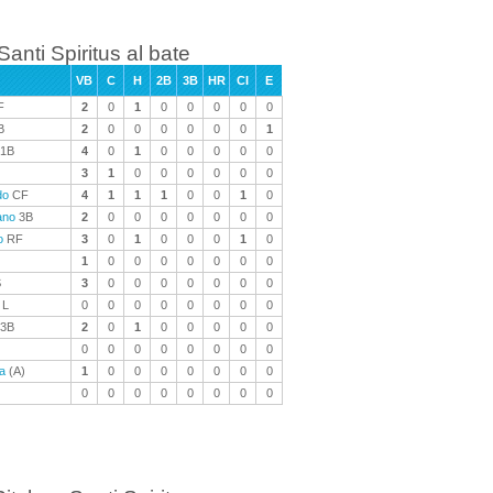
Santi Spiritus al bate
VB
C
H
2B
3B
HR
CI
E
F
2
0
1
0
0
0
0
0
B
2
0
0
0
0
0
0
1
1B
4
0
1
0
0
0
0
0
3
1
0
0
0
0
0
0
do
CF
4
1
1
1
0
0
1
0
ano
3B
2
0
0
0
0
0
0
0
o
RF
3
0
1
0
0
0
1
0
1
0
0
0
0
0
0
0
S
3
0
0
0
0
0
0
0
L
0
0
0
0
0
0
0
0
3B
2
0
1
0
0
0
0
0
0
0
0
0
0
0
0
0
a
(A)
1
0
0
0
0
0
0
0
0
0
0
0
0
0
0
0