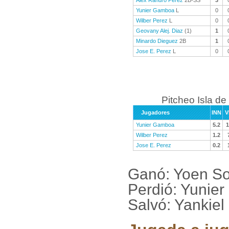
Alex Randro Perez
2B-SS
3
Yunier Gamboa
L
0
Wilber Perez
L
0
Geovany Alej. Diaz
(1)
1
Minardo Dieguez
2B
1
Jose E. Perez
L
0
Pitcheo Isla de
Jugadores
INN
V
Yunier Gamboa
5.2
1
Wilber Perez
1.2
Jose E. Perez
0.2
Ganó: Yoen So
Perdió: Yunie
Salvó: Yankiel