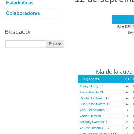
Estadísticas
Colaboradores
ISLA DE L
Buscador
SAN
Isla de la Juve
Jugadores
VB
Jhony Hardy
RF
4
Jorge Alberto
CF
4
Rigoberto Gomez
D
4
Luis Felipe Rivera
1B
4
Ariel Hechevarria
3B
3
Yanier Herrera
LF
3
Jordanys Acebal
R
2
Aquimo Jimenez
SS
2