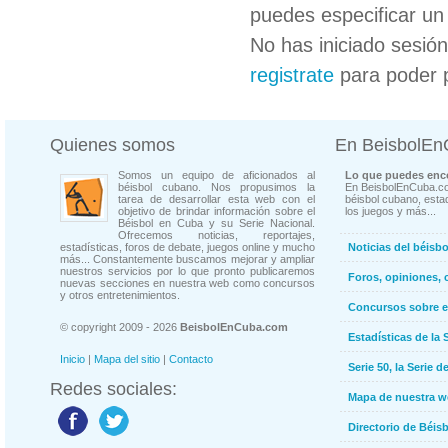
puedes especificar un 
No has iniciado sesió
registrate
para poder 
Quienes somos
En BeisbolE
Somos un equipo de aficionados al
Lo que puedes enco
béisbol cubano. Nos propusimos la
En BeisbolEnCuba.co
tarea de desarrollar esta web con el
béisbol cubano, estad
objetivo de brindar información sobre el
los juegos y más...
Béisbol en Cuba y su Serie Nacional.
Ofrecemos noticias, reportajes,
estadísticas, foros de debate, juegos online y mucho
Noticias del béisb
más... Constantemente buscamos mejorar y ampliar
nuestros servicios por lo que pronto publicaremos
Foros, opiniones, 
nuevas secciones en nuestra web como concursos
y otros entretenimientos.
Concursos sobre e
© copyright 2009 - 2026
BeisbolEnCuba.com
Estadísticas de la 
Inicio
|
Mapa del sitio
|
Contacto
Serie 50, la Serie d
Redes sociales:
Mapa de nuestra 
Directorio de Béi