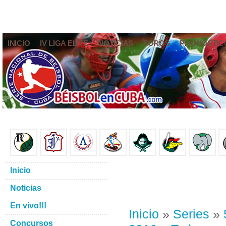
INICIO
IV LIGA ELITE
NOTICIAS
FOROS
PRONÓSTIC
Inicio
Noticias
En vivo!!!
Inicio
»
Series
»
Concursos