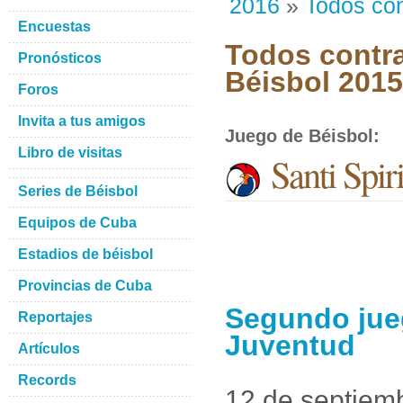
2016
»
Todos con
Encuestas
Todos contra
Pronósticos
Béisbol 201
Foros
Invita a tus amigos
Juego de Béisbol
:
Libro de visitas
Santi Spir
Series de Béisbol
Equipos de Cuba
Estadios de béisbol
Provincias de Cuba
Segundo jueg
Reportajes
Juventud
Artículos
Records
12 de septiem