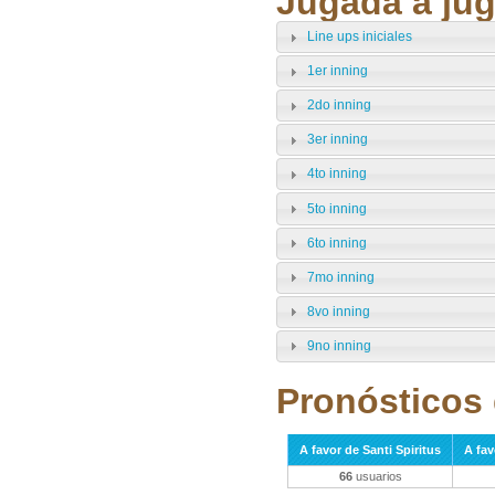
Jugada a jug
Line ups iniciales
1er inning
2do inning
3er inning
4to inning
5to inning
6to inning
7mo inning
8vo inning
9no inning
Pronósticos 
A favor de Santi Spiritus
A fav
66
usuarios