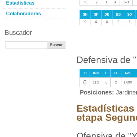
Estadísticas
9
7
1
4
.571
Colaboradores
SH
SF
DB
BB
SO
0
0
0
2
1
Buscador
Defensiva de 
JJ
INN
E
TL
AVE
6
11.2
0
2
1.000
Posiciones:
Jardine
Estadísticas
etapa Segun
Ofensiva de "