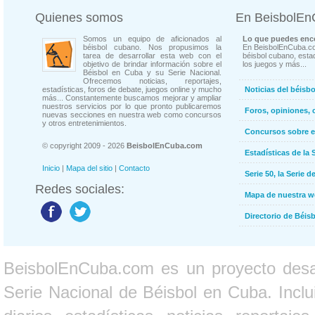
Quienes somos
En BeisbolE
Somos un equipo de aficionados al
Lo que puedes enco
béisbol cubano. Nos propusimos la
En BeisbolEnCuba.co
tarea de desarrollar esta web con el
béisbol cubano, estad
objetivo de brindar información sobre el
los juegos y más...
Béisbol en Cuba y su Serie Nacional.
Ofrecemos noticias, reportajes,
estadísticas, foros de debate, juegos online y mucho
Noticias del béisb
más... Constantemente buscamos mejorar y ampliar
nuestros servicios por lo que pronto publicaremos
Foros, opiniones, 
nuevas secciones en nuestra web como concursos
y otros entretenimientos.
Concursos sobre e
© copyright 2009 - 2026
BeisbolEnCuba.com
Estadísticas de la 
Inicio
|
Mapa del sitio
|
Contacto
Serie 50, la Serie d
Redes sociales:
Mapa de nuestra 
Directorio de Béi
BeisbolEnCuba.com es un proyecto desarr
Serie Nacional de Béisbol en Cuba. Inclui