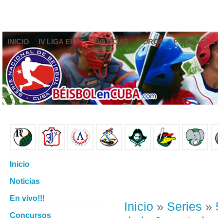
INICIO
IV LIGA ELITE
NOTICIAS
FOROS
PRONÓSTIC
Inicio
Noticias
En vivo!!!
Inicio
»
Series
»
Concursos