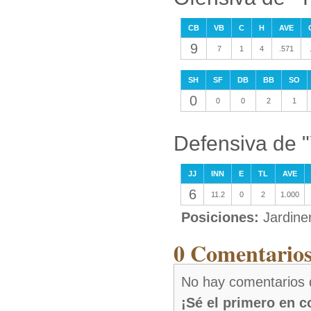
CB
VB
C
H
AVE
9
7
1
4
.571
SH
SF
DB
BB
SO
0
0
0
2
1
Defensiva de 
JJ
INN
E
TL
AVE
6
11.2
0
2
1.000
Posiciones:
Jardine
0 Comentarios
No hay comentarios 
¡Sé el primero en 