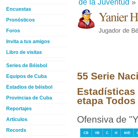
de la Juventud
» 
Encuestas
Yanier H
Pronósticos
Jugador de Bé
Foros
Invita a tus amigos
Libro de visitas
Series de Béisbol
55 Serie Nac
Equipos de Cuba
Estadios de béisbol
Estadísticas
Provincias de Cuba
etapa Todos 
Reportajes
Ofensiva de "
Artículos
Records
CB
VB
C
H
AVE