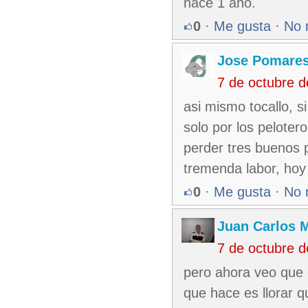
hace 1 año.
0
·
Me gusta
·
No 
Jose Pomare
7 de octubre 
asi mismo tocallo, s
solo por los pelote
perder tres buenos p
tremenda labor, ho
0
·
Me gusta
·
No 
Juan Carlos M
7 de octubre 
pero ahora veo que 
que hace es llorar q