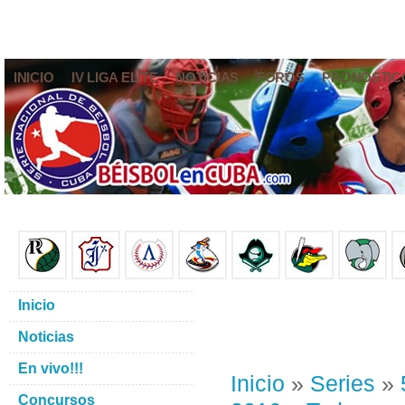
INICIO
IV LIGA ELITE
NOTICIAS
FOROS
PRONÓSTIC
Inicio
Noticias
En vivo!!!
Inicio
»
Series
»
Concursos