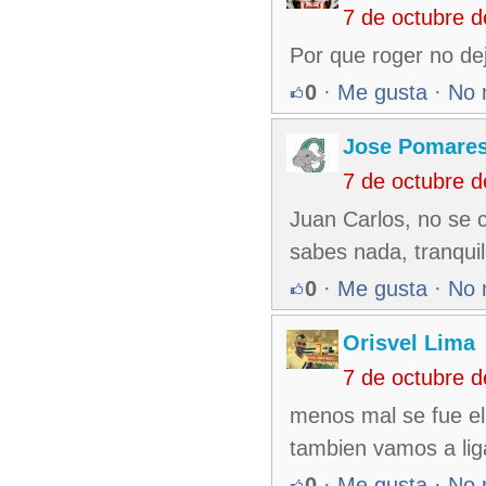
7 de octubre 
Por que roger no de
0
·
Me gusta
·
No 
Jose Pomare
7 de octubre 
Juan Carlos, no se c
sabes nada, tranquil
0
·
Me gusta
·
No 
Orisvel Lima
7 de octubre 
menos mal se fue el
tambien vamos a liga
0
·
Me gusta
·
No 