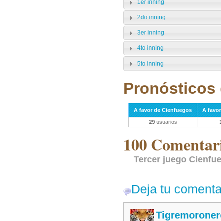
1er inning
2do inning
3er inning
4to inning
5to inning
Pronósticos 
A favor de Cienfuegos
A favor
29
usuarios
100 Comentari
Tercer juego Cienfue
Deja tu comenta
Tigremoroner