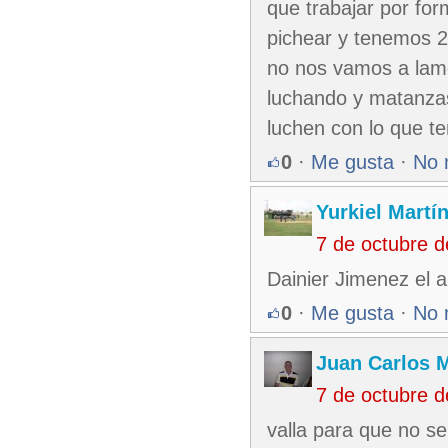
que trabajar por fo
pichear y tenemos 2
no nos vamos a lame
luchando y matanzas
luchen con lo que t
0
·
Me gusta
·
No 
Yurkiel Martí
7 de octubre 
Dainier Jimenez el a
0
·
Me gusta
·
No 
Juan Carlos M
7 de octubre 
valla para que no se