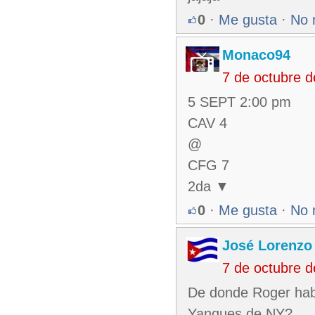
0
·
Me gusta
·
No 
Monaco94
7 de octubre 
5 SEPT 2:00 pm
CAV 4
@
CFG 7
2da ▼
0
·
Me gusta
·
No 
José Lorenzo
7 de octubre 
De donde Roger habr
Yanques de NY?