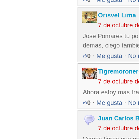
Orisvel Lima
7 de octubre 
Jose Pomares tu por
demas, ciego tambi
0
·
Me gusta
·
No 
Tigremoroner
7 de octubre 
Ahora estoy mas tran
0
·
Me gusta
·
No 
Juan Carlos B
7 de octubre 
Vamos tigres que no