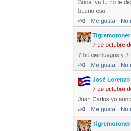
Boris, ya tu no le d
bueno eso.
0
·
Me gusta
·
No 
Tigremoroner
7 de octubre 
7 hit cienfuegos y 7 
0
·
Me gusta
·
No 
José Lorenzo
7 de octubre 
Juan Carlos yo aunq
0
·
Me gusta
·
No 
Tigremoroner