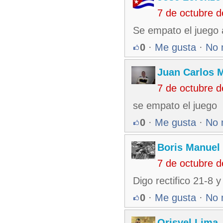
7 de octubre 
Se empato el juego 
0
·
Me gusta
·
No 
Juan Carlos M
7 de octubre 
se empato el juego
0
·
Me gusta
·
No 
Boris Manuel
7 de octubre 
Digo rectifico 21-8 
0
·
Me gusta
·
No 
Orisvel Lima