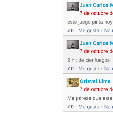
Juan Carlos M
7 de octubre 
este juego pinta hoy
0
·
Me gusta
·
No 
Juan Carlos M
7 de octubre 
2 hit de cienfuegos
0
·
Me gusta
·
No 
Orisvel Lima
7 de octubre 
Me párese que este
0
·
Me gusta
·
No 