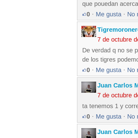
que pouedan acercars
0
·
Me gusta
·
No 
Tigremoroner
7 de octubre 
De verdad q no se p
de los tigres pode
0
·
Me gusta
·
No 
Juan Carlos M
7 de octubre 
ta tenemos 1 y corr
0
·
Me gusta
·
No 
Juan Carlos M