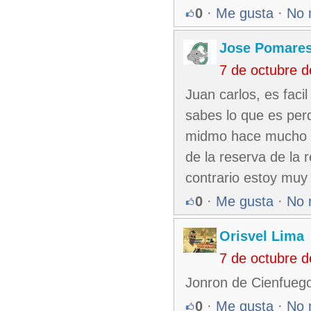
0
·
Me gusta
·
No 
Jose Pomare
7 de octubre 
Juan carlos, es faci
sabes lo que es per
midmo hace mucho ti
de la reserva de la 
contrario estoy muy 
0
·
Me gusta
·
No 
Orisvel Lima
7 de octubre 
Jonron de Cienfuego
0
·
Me gusta
·
No 