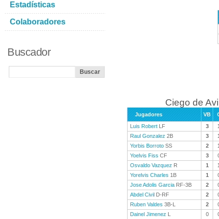
Estadísticas
Colaboradores
Buscador
Ciego de Avi
Jugadores
VB
Luis Robert
LF
3
Raul Gonzalez
2B
3
Yorbis Borroto
SS
2
Yoelvis Fiss
CF
3
Osvaldo Vazquez
R
1
Yorelvis Charles
1B
1
Jose Adolis Garcia
RF-3B
2
Abdel Civil
D-RF
2
Ruben Valdes
3B-L
2
Dainel Jimenez
L
0