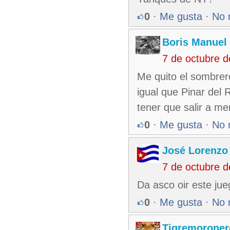
0
·
Me gusta
·
No 
Boris Manuel
7 de octubre 
Me quito el sombrer
igual que Pinar del R
tener que salir a m
0
·
Me gusta
·
No 
José Lorenzo
7 de octubre 
Da asco oir este ju
0
·
Me gusta
·
No 
Tigremoroner