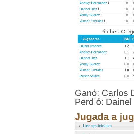
Ariorky Hernandez
L
0
Dannel Diaz
L
0
Yandy Suarez
L
0
Yunser Corrales
L
0
Pitcheo Cieg
Jugadores
INN
V
Dainel Jimenez
1.2
1
Ariorky Hernandez
0.1
Dannel Diaz
1.1
Yandy Suarez
0.0
Yunser Corrales
1.0
Ruben Valdes
0.0
Ganó: Carlos D
Perdió: Dainel
Jugada a jug
Line ups iniciales