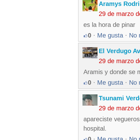
Aramys Rodri
29 de marzo d
es la hora de pinar
0
·
Me gusta
·
No 
El Verdugo A
29 de marzo d
Aramis y donde se me
0
·
Me gusta
·
No 
Tsunami Verd
29 de marzo d
apareciste vegueros
hospital.
0
·
Me gusta
·
No 