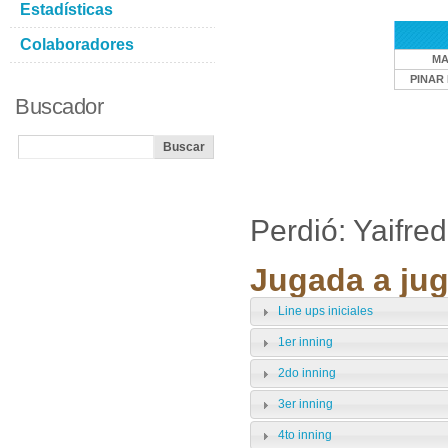
Estadísticas
Colaboradores
MA
PINAR 
Buscador
Perdió: Yaifr
Jugada a jug
Line ups iniciales
1er inning
2do inning
3er inning
4to inning