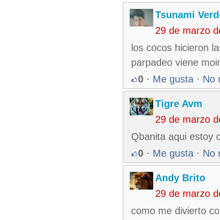
Tsunami Verd
29 de marzo d
los cocos hicieron l
parpadeo viene moine
0
·
Me gusta
·
No 
Tigre Avm
29 de marzo d
Qbanita aqui estoy 
0
·
Me gusta
·
No 
Andy Brito
29 de marzo d
como me divierto con