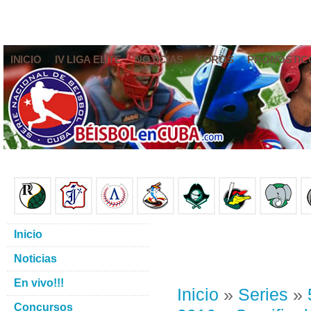
INICIO
IV LIGA ELITE
NOTICIAS
FOROS
PRONÓSTIC
Inicio
Noticias
En vivo!!!
Inicio
»
Series
»
Concursos