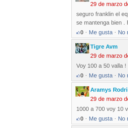
29 de marzo d
seguro franklin el e
se mantenga bien .
0
·
Me gusta
·
No 
Tigre Avm
29 de marzo d
Voy 100 a 50 valla !
0
·
Me gusta
·
No 
Aramys Rodri
29 de marzo d
1000 a 700 voy 10 v
0
·
Me gusta
·
No 