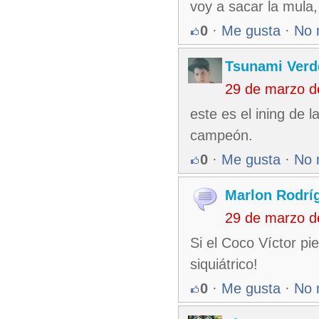
voy a sacar la mula,
0
·
Me gusta
·
No 
Tsunami Verd
29 de marzo d
este es el ining de 
campeón.
0
·
Me gusta
·
No 
Marlon Rodrí
29 de marzo d
Si el Coco Víctor pie
siquiátrico!
0
·
Me gusta
·
No 