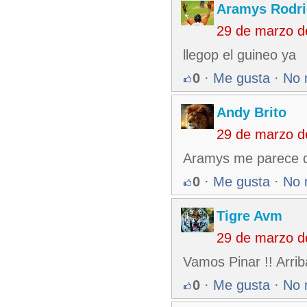
Aramys Rodri
29 de marzo d
llegop el guineo ya
0
·
Me gusta
·
No 
Andy Brito
29 de marzo d
Aramys me parece qu
0
·
Me gusta
·
No 
Tigre Avm
29 de marzo d
Vamos Pinar !! Arri
0
·
Me gusta
·
No 