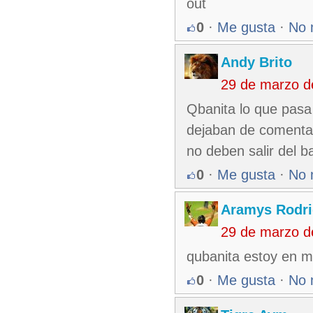
out
0
·
Me gusta
·
No 
Andy Brito
29 de marzo d
Qbanita lo que pasa
dejaban de comentar
no deben salir del ba
0
·
Me gusta
·
No 
Aramys Rodri
29 de marzo d
qubanita estoy en mi
0
·
Me gusta
·
No 