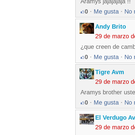
Aramys jajajajaja !!
0
·
Me gusta
·
No 
Andy Brito
29 de marzo d
¿que creen de cambi
0
·
Me gusta
·
No 
Tigre Avm
29 de marzo d
Aramys brother usted 
0
·
Me gusta
·
No 
El Verdugo A
29 de marzo d