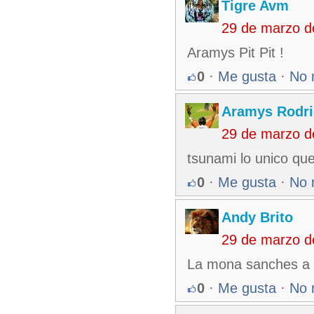
Tigre Avm
29 de marzo d
Aramys Pit Pit !
0
·
Me gusta
·
No 
Aramys Rodri
29 de marzo d
tsunami lo unico que 
0
·
Me gusta
·
No 
Andy Brito
29 de marzo d
La mona sanches a ba
0
·
Me gusta
·
No 