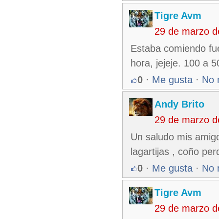
Tigre Avm
29 de marzo d
Estaba comiendo fue
hora, jejeje. 100 a 
0
·
Me gusta
·
No 
Andy Brito
29 de marzo d
Un saludo mis amigo
lagartijas , coño per
0
·
Me gusta
·
No 
Tigre Avm
29 de marzo d