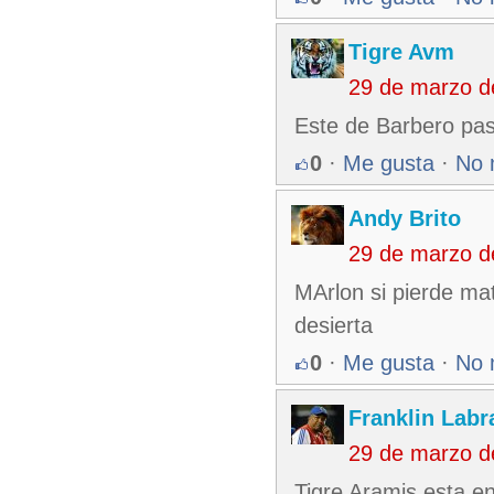
Tigre Avm
29 de marzo d
Este de Barbero pasa
0
·
Me gusta
·
No 
Andy Brito
29 de marzo d
MArlon si pierde ma
desierta
0
·
Me gusta
·
No 
Franklin Labr
29 de marzo d
Tigre Aramis esta en