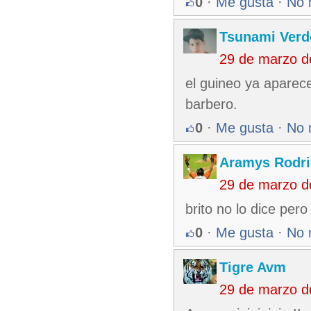
0
·
Me gusta
·
No 
Tsunami Verd
29 de marzo d
el guineo ya aparec
barbero.
0
·
Me gusta
·
No 
Aramys Rodri
29 de marzo d
brito no lo dice per
0
·
Me gusta
·
No 
Tigre Avm
29 de marzo d