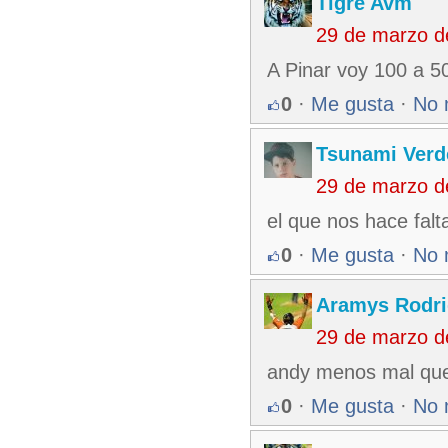
Tigre Avm
29 de marzo d
A Pinar voy 100 a 5
0
·
Me gusta
·
No 
Tsunami Verd
29 de marzo d
el que nos hace fal
0
·
Me gusta
·
No 
Aramys Rodri
29 de marzo d
andy menos mal que 
0
·
Me gusta
·
No 