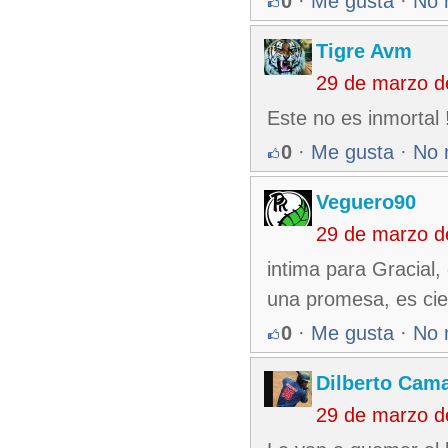
0
·
Me gusta
·
No 
Tigre Avm
29 de marzo d
Este no es inmortal 
0
·
Me gusta
·
No 
Veguero90
29 de marzo d
intima para Gracial,
una promesa, es cier
0
·
Me gusta
·
No 
Dilberto Cam
29 de marzo d