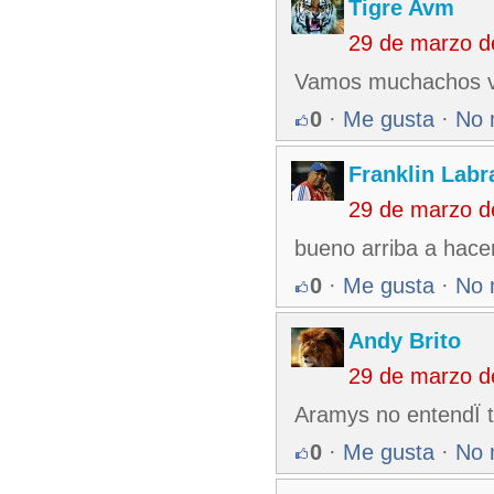
Tigre Avm
29 de marzo d
Vamos muchachos 
0
·
Me gusta
·
No 
Franklin Labr
29 de marzo d
bueno arriba a hace
0
·
Me gusta
·
No 
Andy Brito
29 de marzo d
Aramys no entendÏ t
0
·
Me gusta
·
No 