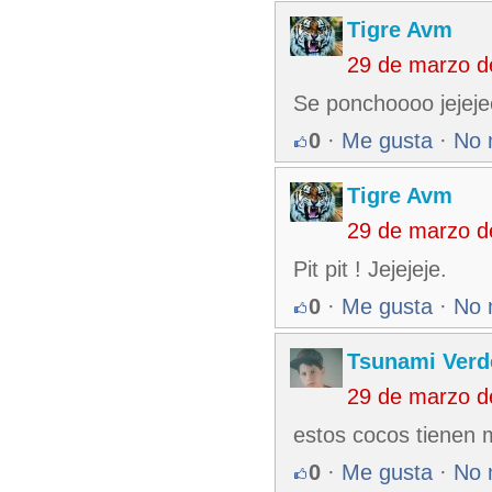
Tigre Avm
29 de marzo d
Se ponchoooo jejejee
0
·
Me gusta
·
No 
Tigre Avm
29 de marzo d
Pit pit ! Jejejeje.
0
·
Me gusta
·
No 
Tsunami Verd
29 de marzo d
estos cocos tienen 
0
·
Me gusta
·
No 