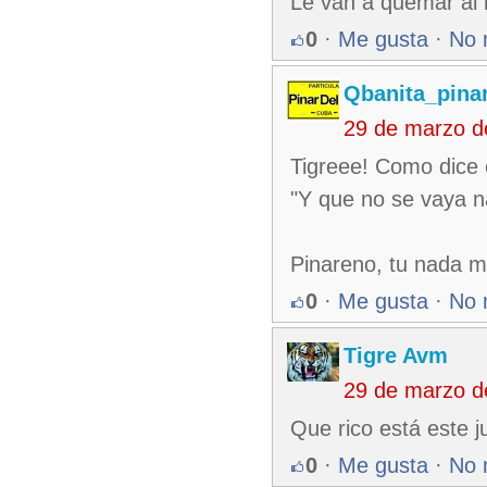
Le van a quemar al 
0
·
Me gusta
·
No 
Qbanita_pina
29 de marzo d
Tigreee! Como dice e
"Y que no se vaya nad
Pinareno, tu nada m
0
·
Me gusta
·
No 
Tigre Avm
29 de marzo d
Que rico está este ju
0
·
Me gusta
·
No 