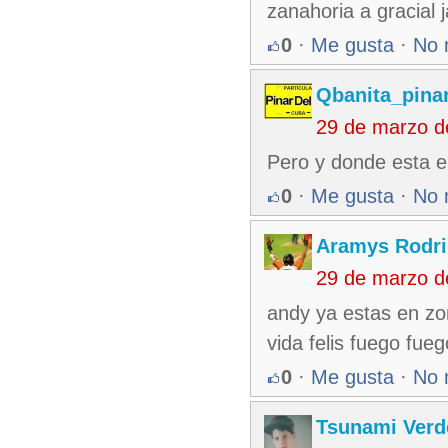
zanahoria a gracial j
0
·
Me gusta
·
No 
Qbanita_pina
29 de marzo d
Pero y donde esta el 
0
·
Me gusta
·
No 
Aramys Rodri
29 de marzo d
andy ya estas en zo
vida felis fuego fueg
0
·
Me gusta
·
No 
Tsunami Verd