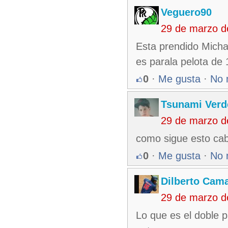
Veguero90
29 de marzo d
Esta prendido Micha
es parala pelota de 
0
·
Me gusta
·
No 
Tsunami Verd
29 de marzo d
como sigue esto cab
0
·
Me gusta
·
No 
Dilberto Cam
29 de marzo d
Lo que es el doble 