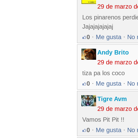
29 de marzo d
Los pinarenos perdi
Jajajajajajaj
0
·
Me gusta
·
No 
Andy Brito
29 de marzo d
tiza pa los coco
0
·
Me gusta
·
No 
Tigre Avm
29 de marzo d
Vamos Pit Pit !!
0
·
Me gusta
·
No 