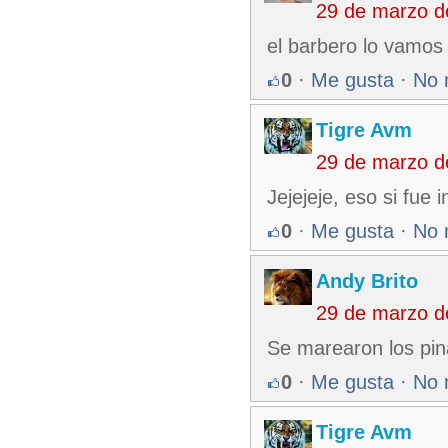
29 de marzo d
el barbero lo vamos 
0
·
Me gusta
·
No 
Tigre Avm
29 de marzo d
Jejejeje, eso si fue i
0
·
Me gusta
·
No 
Andy Brito
29 de marzo d
Se marearon los pin
0
·
Me gusta
·
No 
Tigre Avm