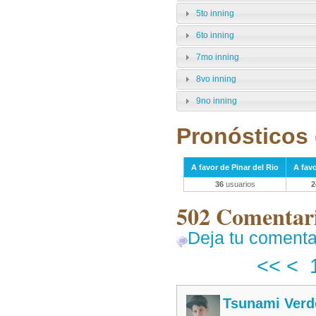
5to inning
6to inning
7mo inning
8vo inning
9no inning
Pronósticos 
A favor de Pinar del Rio
A fav
36
usuarios
2
502 Comentari
Deja tu comenta
<<
<
Tsunami Verd