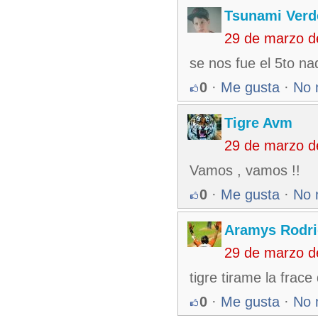
Tsunami Verd
29 de marzo d
se nos fue el 5to na
0
·
Me gusta
·
No 
Tigre Avm
29 de marzo d
Vamos , vamos !!
0
·
Me gusta
·
No 
Aramys Rodri
29 de marzo d
tigre tirame la frace
0
·
Me gusta
·
No 