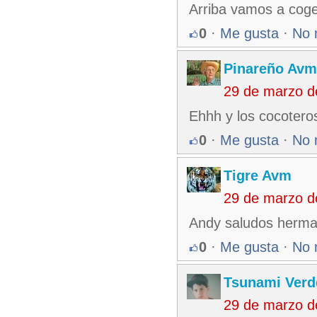
Arriba vamos a coge
0
·
Me gusta
·
No 
Pinareño Avm
29 de marzo d
Ehhh y los cocoteros
0
·
Me gusta
·
No 
Tigre Avm
29 de marzo d
Andy saludos herm
0
·
Me gusta
·
No 
Tsunami Verd
29 de marzo d