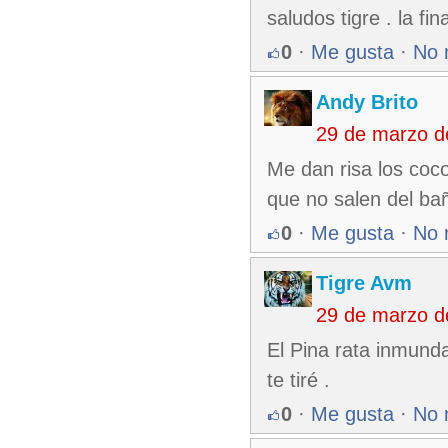
saludos tigre . la fi
0
·
Me gusta
·
No 
Andy Brito
29 de marzo d
Me dan risa los coc
que no salen del bañ
0
·
Me gusta
·
No 
Tigre Avm
29 de marzo d
El Pina rata inmund
te tiré .
0
·
Me gusta
·
No 