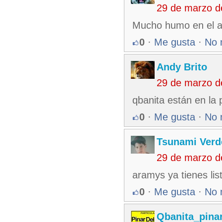
29 de marzo d
Mucho humo en el am
0
·
Me gusta
·
No 
Andy Brito
29 de marzo d
qbanita están en la 
0
·
Me gusta
·
No 
Tsunami Verd
29 de marzo d
aramys ya tienes lis
0
·
Me gusta
·
No 
Qbanita_pina