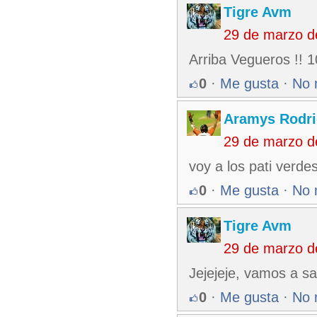
Tigre Avm
29 de marzo d
Arriba Vegueros !! 1
0
·
Me gusta
·
No 
Aramys Rodri
29 de marzo d
voy a los pati verde
0
·
Me gusta
·
No 
Tigre Avm
29 de marzo d
Jejejeje, vamos a s
0
·
Me gusta
·
No 