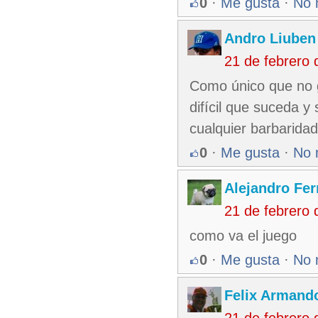
0
·
Me gusta
·
No 
Andro Liuben
21 de febrero
Como único que no g
difícil que suceda y
cualquier barbaridad
0
·
Me gusta
·
No 
Alejandro Fe
21 de febrero
como va el juego
0
·
Me gusta
·
No 
Felix Armando