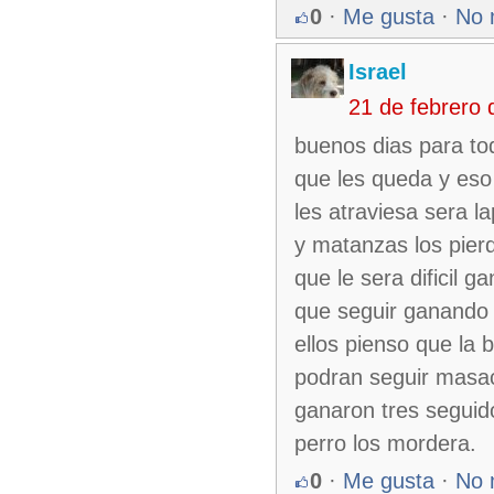
0
·
Me gusta
·
No 
Israel
21 de febrero
buenos dias para tod
que les queda y eso 
les atraviesa sera l
y matanzas los pier
que le sera dificil g
que seguir ganando p
ellos pienso que la 
podran seguir masac
ganaron tres seguido
perro los mordera.
0
·
Me gusta
·
No 