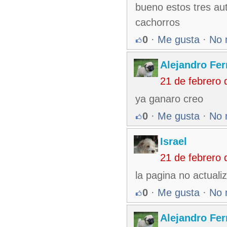
bueno estos tres aut
cachorros
0
·
Me gusta
·
No 
Alejandro Fe
21 de febrero
ya ganaro creo
0
·
Me gusta
·
No 
Israel
21 de febrero
la pagina no actuali
0
·
Me gusta
·
No 
Alejandro Fe