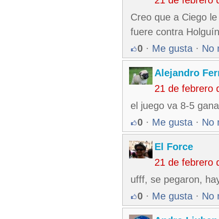
21 de febrero
Creo que a Ciego le 
fuere contra Holguín
0
·
Me gusta
·
No 
Alejandro Fe
21 de febrero
el juego va 8-5 gan
0
·
Me gusta
·
No 
El Force
21 de febrero
ufff, se pegaron, ha
0
·
Me gusta
·
No 