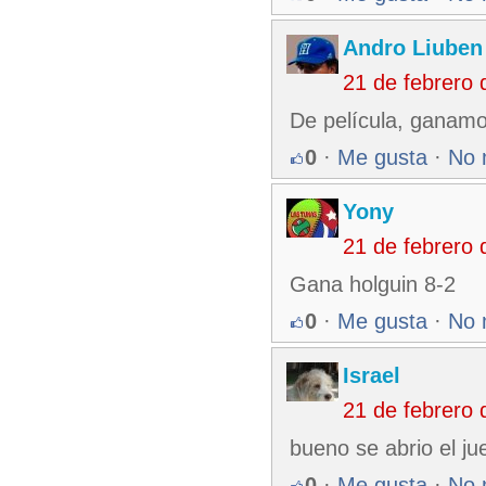
Andro Liuben
21 de febrero
De película, ganamo
0
·
Me gusta
·
No 
Yony
21 de febrero
Gana holguin 8-2
0
·
Me gusta
·
No 
Israel
21 de febrero
bueno se abrio el ju
0
·
Me gusta
·
No 