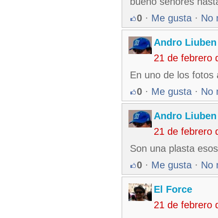
bueno señores hasta
0
·
Me gusta
·
No 
Andro Liuben
21 de febrero
En uno de los fotos 
0
·
Me gusta
·
No 
Andro Liuben
21 de febrero
Son una plasta esos
0
·
Me gusta
·
No 
El Force
21 de febrero