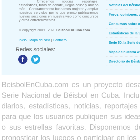
Ofrecemos noticias, reportajes,
estadísticas, foros de debate, juegos online y mucho
Noticias del béisb
más... Constantemente buscamos mejorar y ampliar
nuestros servicios por lo que pronto publicaremos
Foros, opiniones, 
nuevas secciones en nuestra web como concursos
y otros entretenimientos.
Concursos sobre e
© copyright 2009 - 2026
BeisbolEnCuba.com
Estadísticas de la 
Inicio
|
Mapa del sitio
|
Contacto
Serie 50, la Serie d
Redes sociales:
Mapa de nuestra 
Directorio de Béi
BeisbolEnCuba.com es un proyecto desarr
Serie Nacional de Béisbol en Cuba. Inclui
diarios, estadísticas, noticias, report
para que los usuarios publiquen sus ideas
o sus estrellas favoritas. Disponemos d
pronosticar los juegos o participar en lo