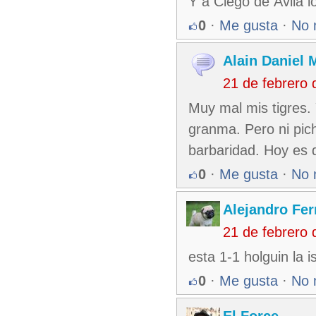
Y a Ciego de Ávila 
0
·
Me gusta
·
No 
Alain Daniel
21 de febrero
Muy mal mis tigres.
granma. Pero ni pic
barbaridad. Hoy es 
0
·
Me gusta
·
No 
Alejandro Fe
21 de febrero
esta 1-1 holguin la i
0
·
Me gusta
·
No 