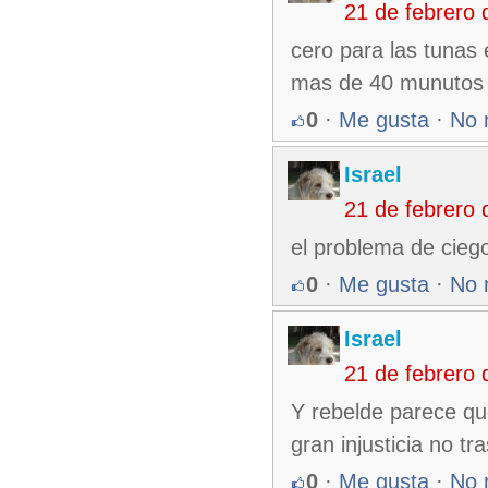
21 de febrero
cero para las tunas e
mas de 40 munutos g
0
·
Me gusta
·
No 
Israel
21 de febrero
el problema de ciego
0
·
Me gusta
·
No 
Israel
21 de febrero
Y rebelde parece que
gran injusticia no tr
0
·
Me gusta
·
No 