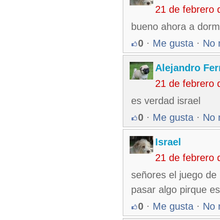
21 de febrero
bueno ahora a dormr 
0
·
Me gusta
·
No 
Alejandro Fe
21 de febrero
es verdad israel
0
·
Me gusta
·
No 
Israel
21 de febrero
señores el juego de 
pasar algo pirque es
0
·
Me gusta
·
No 