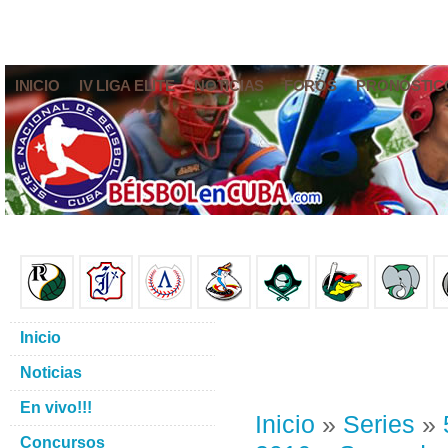
INICIO
IV LIGA ELITE
NOTICIAS
FOROS
PRONÓSTIC
Inicio
Noticias
En vivo!!!
Inicio
»
Series
»
Concursos