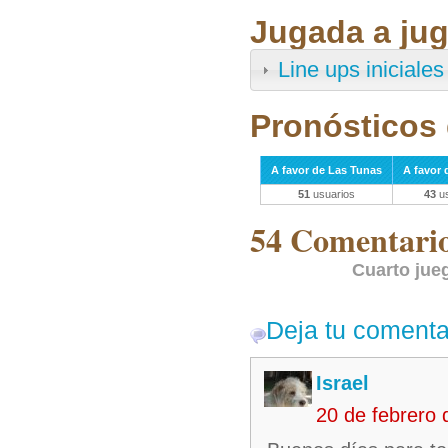
Jugada a jug
Line ups iniciales
Pronósticos 
A favor de Las Tunas
A favor 
51
usuarios
43
us
54 Comentarios
Cuarto jue
Deja tu comenta
Israel
20 de febrero