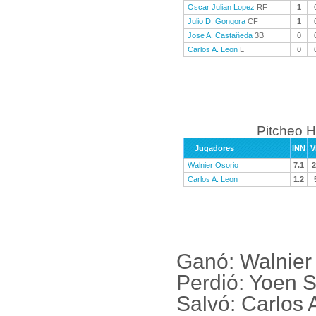
Oscar Julian Lopez
RF
1
Julio D. Gongora
CF
1
Jose A. Castañeda
3B
0
Carlos A. Leon
L
0
Pitcheo H
Jugadores
INN
V
Walnier Osorio
7.1
2
Carlos A. Leon
1.2
Ganó: Walnier
Perdió: Yoen 
Salvó: Carlos