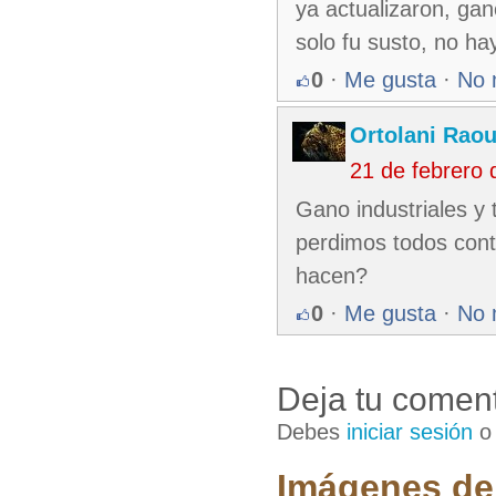
ya actualizaron, gano
solo fu susto, no hay
0
·
Me gusta
·
No 
Ortolani Raou
21 de febrero
Gano industriales y 
perdimos todos cont
hacen?
0
·
Me gusta
·
No 
Deja tu coment
Debes
iniciar sesión
Imágenes de 