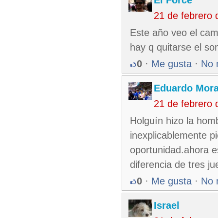
El Force
21 de febrero
Este año veo el cam
hay q quitarse el so
0
·
Me gusta
·
No 
Eduardo Mora
21 de febrero
Holguín hizo la homb
inexplicablemente p
oportunidad.ahora e
diferencia de tres 
0
·
Me gusta
·
No 
Israel