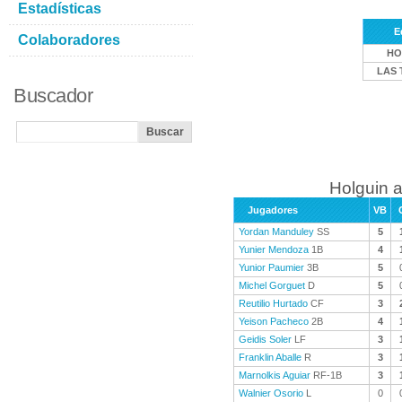
Estadísticas
E
Colaboradores
HO
LAS 
Buscador
Holguin a
Jugadores
VB
Yordan Manduley
SS
5
Yunier Mendoza
1B
4
Yunior Paumier
3B
5
Michel Gorguet
D
5
Reutilio Hurtado
CF
3
Yeison Pacheco
2B
4
Geidis Soler
LF
3
Franklin Aballe
R
3
Marnolkis Aguiar
RF-1B
3
Walnier Osorio
L
0