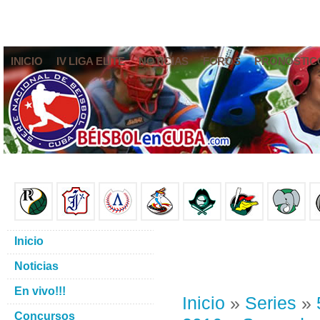
INICIO
IV LIGA ELITE
NOTICIAS
FOROS
PRONÓSTIC
Inicio
Noticias
En vivo!!!
Inicio
»
Series
»
Concursos