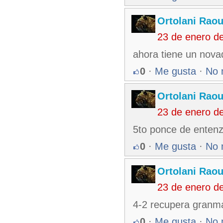
Ortolani Raou
23 de enero d
ahora tiene un nova
0
·
Me gusta
·
No 
Ortolani Raou
23 de enero d
5to ponce de entenz
0
·
Me gusta
·
No 
Ortolani Raou
23 de enero d
4-2 recupera granm
0
·
Me gusta
·
No 