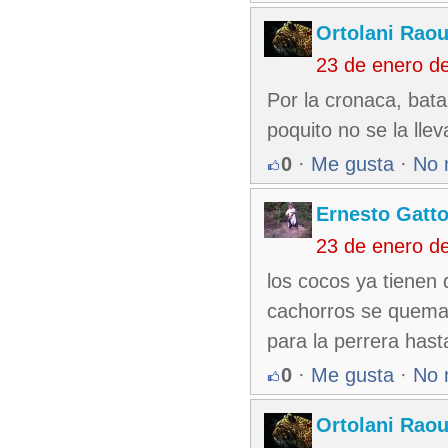
Ortolani Raou
23 de enero d
Por la cronaca, bat
poquito no se la lle
0
·
Me gusta
·
No 
Ernesto Gatt
23 de enero d
los cocos ya tienen 
cachorros se quemar
para la perrera hast
0
·
Me gusta
·
No 
Ortolani Raou