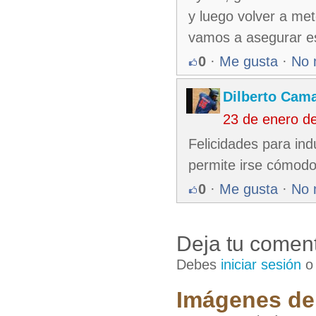
y luego volver a met
vamos a asegurar ese
0
·
Me gusta
·
No 
Dilberto Cam
23 de enero d
Felicidades para ind
permite irse cómodo 
0
·
Me gusta
·
No 
Deja tu coment
Debes
iniciar sesión
Imágenes de 