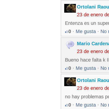
Ortolani Raou
23 de enero d
Entenza es un super
0
·
Me gusta
·
No 
Mario Carden
23 de enero d
Bueno hace falta k
0
·
Me gusta
·
No 
Ortolani Raou
23 de enero d
no hay problemas por
0
·
Me gusta
·
No 