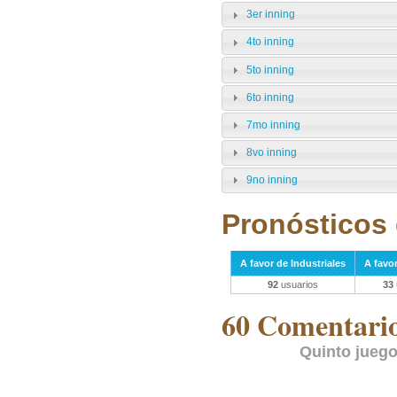
3er inning
4to inning
5to inning
6to inning
7mo inning
8vo inning
9no inning
Pronósticos 
A favor de Industriales
A favo
92
usuarios
33
60 Comentarios
Quinto juego