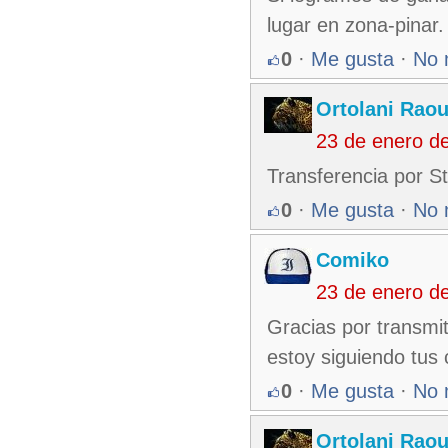
lugar en zona-pinar.
0
·
Me gusta
·
No 
Ortolani Raou
23 de enero d
Transferencia por S
0
·
Me gusta
·
No 
Comiko
23 de enero d
Gracias por transmi
estoy siguiendo tus 
0
·
Me gusta
·
No 
Ortolani Raou