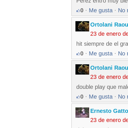
Perez entro muy bie
0
·
Me gusta
·
No 
Ortolani Raou
23 de enero d
hit siempre de el g
0
·
Me gusta
·
No 
Ortolani Raou
23 de enero d
double play que malo
0
·
Me gusta
·
No 
Ernesto Gatt
23 de enero d