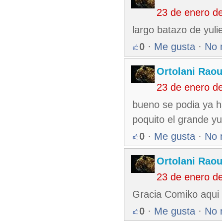
23 de enero d
largo batazo de yuli
0
·
Me gusta
·
No 
Ortolani Raou
23 de enero d
bueno se podia ya h
poquito el grande y
0
·
Me gusta
·
No 
Ortolani Raou
23 de enero d
Gracia Comiko aqui s
0
·
Me gusta
·
No 