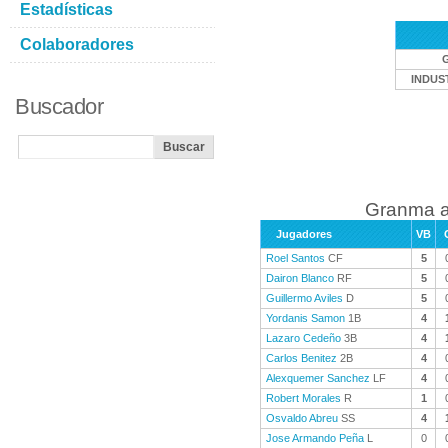
Estadísticas
Colaboradores
INDUS
Buscador
Granma a
Jugadores
VB
Roel Santos
CF
5
Dairon Blanco
RF
5
Guillermo Aviles
D
5
Yordanis Samon
1B
4
Lazaro Cedeño
3B
4
Carlos Benitez
2B
4
Alexquemer Sanchez
LF
4
Robert Morales
R
1
Osvaldo Abreu
SS
4
Jose Armando Peña
L
0