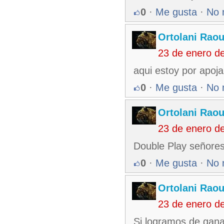
0
·
Me gusta
·
No 
Ortolani Raou
23 de enero d
aqui estoy por apoja
0
·
Me gusta
·
No 
Ortolani Raou
23 de enero d
Double Play señores
0
·
Me gusta
·
No 
Ortolani Raou
23 de enero d
Si logramos de ganar