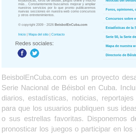
estadísticas, foros de debate, juegos online y mucho
Noticias del béisb
más... Constantemente buscamos mejorar y ampliar
nuestros servicios por lo que pronto publicaremos
Foros, opiniones, 
nuevas secciones en nuestra web como concursos
y otros entretenimientos.
Concursos sobre e
© copyright 2009 - 2026
BeisbolEnCuba.com
Estadísticas de la 
Inicio
|
Mapa del sitio
|
Contacto
Serie 50, la Serie d
Redes sociales:
Mapa de nuestra 
Directorio de Béi
BeisbolEnCuba.com es un proyecto desarr
Serie Nacional de Béisbol en Cuba. Inclui
diarios, estadísticas, noticias, report
para que los usuarios publiquen sus ideas
o sus estrellas favoritas. Disponemos d
pronosticar los juegos o participar en lo