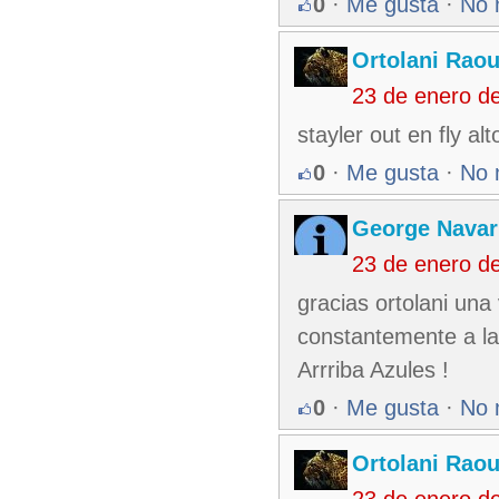
0
·
Me gusta
·
No 
Ortolani Raou
23 de enero d
stayler out en fly alt
0
·
Me gusta
·
No 
George Nava
23 de enero d
gracias ortolani un
constantemente a la 
Arrriba Azules !
0
·
Me gusta
·
No 
Ortolani Raou
23 de enero d