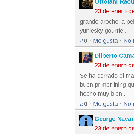
Ortolani Raou
23 de enero d
grande aroche la pe
yuniesky gourriel.
0
·
Me gusta
·
No 
Dilberto Cam
23 de enero d
Se ha cerrado el mar
buen primer ining qu
hecho muy bien .
0
·
Me gusta
·
No 
George Nava
23 de enero d