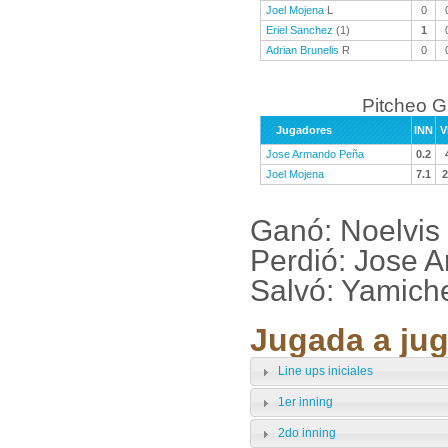
Joel Mojena
L
0
Eriel Sanchez
(1)
1
Adrian Brunelis
R
0
Pitcheo 
Jugadores
INN
V
Jose Armando Peña
0.2
Joel Mojena
7.1
2
Ganó: Noelvis
Perdió: Jose 
Salvó: Yamich
Jugada a jug
Line ups iniciales
1er inning
2do inning