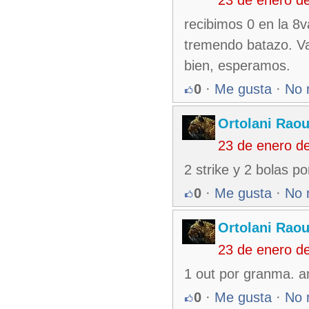
recibimos 0 en la 8v
tremendo batazo. Va
bien, esperamos.
0
·
Me gusta
·
No 
Ortolani Raou
23 de enero d
2 strike y 2 bolas p
0
·
Me gusta
·
No 
Ortolani Raou
23 de enero d
1 out por granma. 
0
·
Me gusta
·
No 