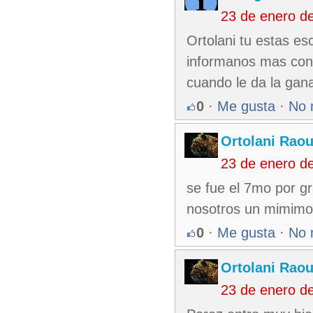
23 de enero d
Ortolani tu estas es
informanos mas cont
cuando le da la gan
0
·
Me gusta
·
No 
Ortolani Raou
23 de enero d
se fue el 7mo por 
nosotros un mimimo
0
·
Me gusta
·
No 
Ortolani Raou
23 de enero d