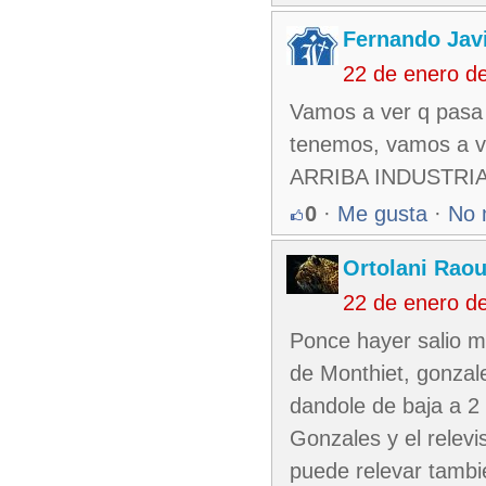
Fernando Jav
22 de enero d
Vamos a ver q pasa 
tenemos, vamos a ver
ARRIBA INDUSTRI
0
·
Me gusta
·
No 
Ortolani Raou
22 de enero d
Ponce hayer salio mu
de Monthiet, gonzal
dandole de baja a 2
Gonzales y el relevi
puede relevar tambi