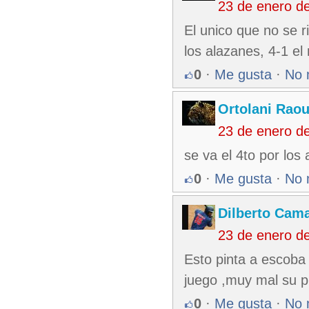
23 de enero d
El unico que no se 
los alazanes, 4-1 el
0
·
Me gusta
·
No 
Ortolani Raou
23 de enero d
se va el 4to por lo
0
·
Me gusta
·
No 
Dilberto Cam
23 de enero d
Esto pinta a escoba
juego ,muy mal su p
0
·
Me gusta
·
No 