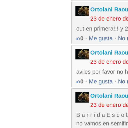
Ortolani Raou
23 de enero d
out en primera!!! y 2
0
·
Me gusta
·
No 
Ortolani Raou
23 de enero d
aviles por favor no 
0
·
Me gusta
·
No 
Ortolani Raou
23 de enero d
B a r r i d a E s c o
no vamos en semifina