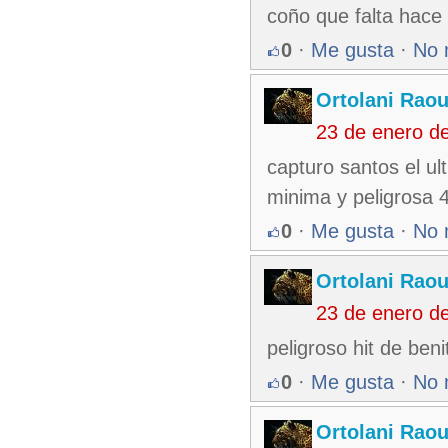
coño que falta hac
0
·
Me gusta
·
No 
Ortolani Raou
23 de enero d
capturo santos el ul
minima y peligrosa 4
0
·
Me gusta
·
No 
Ortolani Raou
23 de enero d
peligroso hit de ben
0
·
Me gusta
·
No 
Ortolani Raou