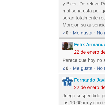
y Bicet. De relevo 
mal seria esta por 
seran totalmente rec
Morejon su ausencia
0
·
Me gusta
·
No 
Felix Armando
22 de enero d
Parece que hoy no s
0
·
Me gusta
·
No 
Fernando Jav
22 de enero d
Juego suspendido por
las 10:00am y con t