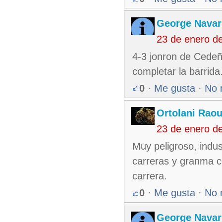
George Nava
23 de enero d
4-3 jonron de Cedeño
completar la barrida
0
·
Me gusta
·
No 
Ortolani Raou
23 de enero d
Muy peligroso, indu
carreras y granma c
carrera.
0
·
Me gusta
·
No 
George Nava