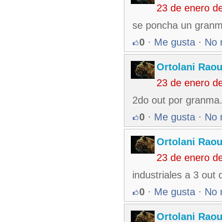
23 de enero d
se poncha un granm
0
·
Me gusta
·
No 
Ortolani Raou
23 de enero d
2do out por granma
0
·
Me gusta
·
No 
Ortolani Raou
23 de enero d
industriales a 3 out
0
·
Me gusta
·
No 
Ortolani Raou