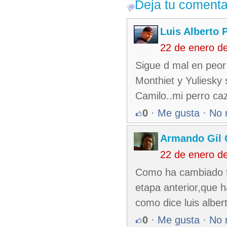
Deja tu comenta
Luis Alberto 
22 de enero d
Sigue d mal en peor 
Monthiet y Yuliesky
Camilo..mi perro c
0
·
Me gusta
·
No 
Armando Gil 
22 de enero d
Como ha cambiado f
etapa anterior,que 
como dice luis alber
0
·
Me gusta
·
No 