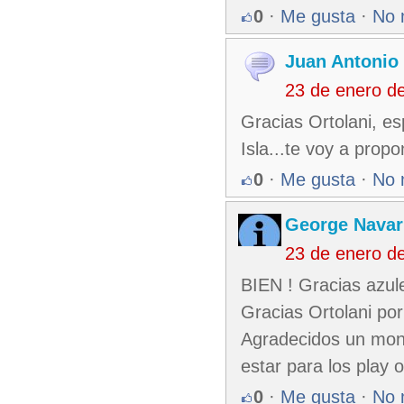
0
·
Me gusta
·
No 
Juan Antonio
23 de enero d
Gracias Ortolani, e
Isla...te voy a propo
0
·
Me gusta
·
No 
George Nava
23 de enero d
BIEN ! Gracias azul
Gracias Ortolani po
Agradecidos un mont
estar para los play o
0
·
Me gusta
·
No 