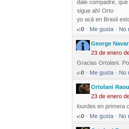
dale compadre, que t
sigue ahí Orto
yo acá en Brasil es
0
·
Me gusta
·
No 
George Nava
23 de enero d
Gracias Ortolani. Po
0
·
Me gusta
·
No 
Ortolani Raou
23 de enero d
lourdes en primera c
0
·
Me gusta
·
No 