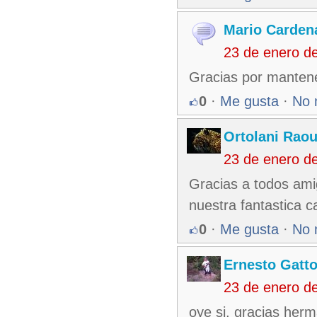
Mario Carden
23 de enero d
Gracias por mantene
0
·
Me gusta
·
No 
Ortolani Raou
23 de enero d
Gracias a todos amig
nuestra fantastica ca
0
·
Me gusta
·
No 
Ernesto Gatt
23 de enero d
oye si, gracias herm