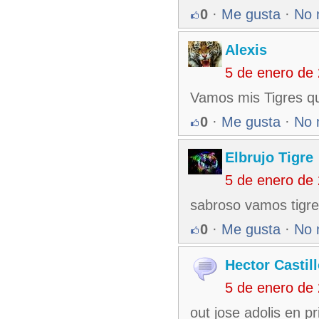
0
·
Me gusta
·
No 
Alexis
5 de enero de
Vamos mis Tigres q
0
·
Me gusta
·
No 
Elbrujo Tigre
5 de enero de
sabroso vamos tigr
0
·
Me gusta
·
No 
Hector Castil
5 de enero de
out jose adolis en 