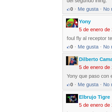
del segundo ining.
0
·
Me gusta
·
No 
Yony
5 de enero de
foul fly al receptor 
0
·
Me gusta
·
No 
Dilberto Cam
5 de enero de
Yony que paso con e
0
·
Me gusta
·
No 
Elbrujo Tigre
5 de enero de