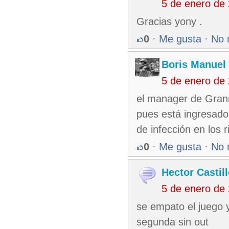
5 de enero de
Gracias yony .
0
·
Me gusta
·
No 
Boris Manuel
5 de enero de
el manager de Granm
pues está ingresado
de infección en los r
0
·
Me gusta
·
No 
Hector Castil
5 de enero de
se empato el juego 
segunda sin out