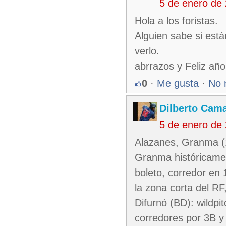
5 de enero de
Hola a los foristas.
Alguien sabe si está
verlo.
abrrazos y Feliz añ
0
·
Me gusta
·
No 
Dilberto Cam
5 de enero de
Alazanes, Granma (1
Granma históricamen
boleto, corredor en 
la zona corta del RF
Difurnó (BD): wildpi
corredores por 3B y 