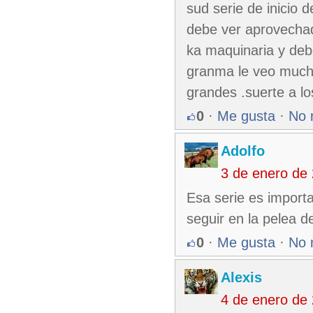
sud serie de inicio 
debe ver aprovechad
ka maquinaria y deb
granma le veo mucha 
grandes .suerte a l
0
·
Me gusta
·
No 
Adolfo
3 de enero de
Esa serie es import
seguir en la pelea 
0
·
Me gusta
·
No 
Alexis
4 de enero de