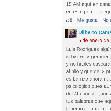
15 AM aquí en canar
en este primer ju
0
·
Me gusta
·
No 
Dilberto Cam
5 de enero de
Luis Rodrigues algú
si barren a granma q
y no hables cascara
al hilo y que del 2 
es barrido ahora nu
psicológico pues au
del 4to puesto ,aun 
tus palabras que aq
tenemos el mínimo d