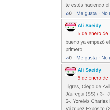
te estés haciendo e
0
·
Me gusta
·
No 
Ali Saeidy
5 de enero de
bueno ya empezó el j
primero
0
·
Me gusta
·
No 
Ali Saeidy
5 de enero de
Tigres, Ciego de Ávi
Jáuregui (SS) / 3-. J
5-. Yorelvis Charles
Vázquez Expósito (2B