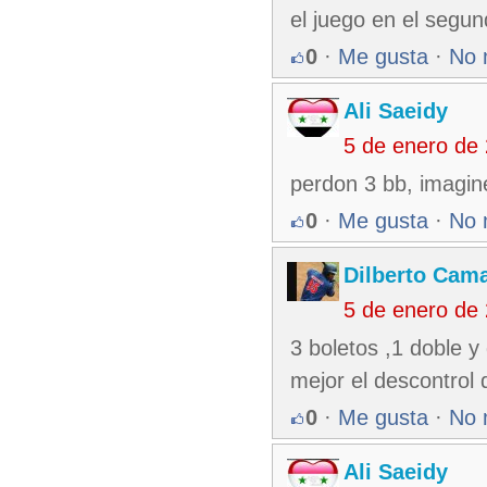
el juego en el segu
0
·
Me gusta
·
No 
Ali Saeidy
5 de enero de
perdon 3 bb, imagin
0
·
Me gusta
·
No 
Dilberto Cam
5 de enero de
3 boletos ,1 doble 
mejor el descontrol 
0
·
Me gusta
·
No 
Ali Saeidy