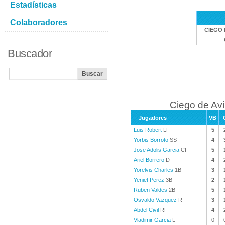
Estadísticas
Colaboradores
CIEGO 
Buscador
Ciego de Avi
Jugadores
VB
Luis Robert
LF
5
Yorbis Borroto
SS
4
Jose Adolis Garcia
CF
5
Ariel Borrero
D
4
Yorelvis Charles
1B
3
Yeniet Perez
3B
2
Ruben Valdes
2B
5
Osvaldo Vazquez
R
3
Abdel Civil
RF
4
Vladimir Garcia
L
0