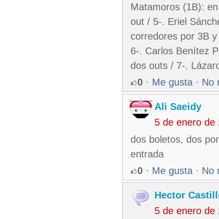
Matamoros (1B): en 2
out / 5-. Eriel Sánc
corredores por 3B y 
6-. Carlos Benítez P
dos outs / 7-. Láza
0
·
Me gusta
·
No 
Ali Saeidy
5 de enero de
dos boletos, dos pon
entrada
0
·
Me gusta
·
No 
Hector Castil
5 de enero de