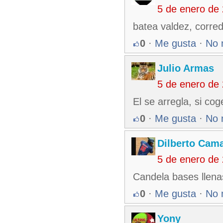
5 de enero de
batea valdez, corre
0
·
Me gusta
·
No 
Julio Armas
5 de enero de
El se arregla, si co
0
·
Me gusta
·
No 
Dilberto Cam
5 de enero de
Candela bases llenas
0
·
Me gusta
·
No 
Yony