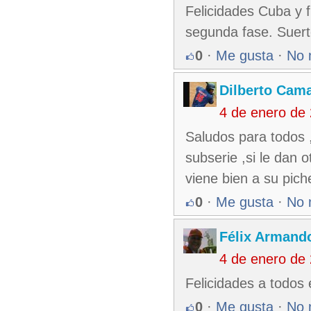
Felicidades Cuba y f
segunda fase. Suert
0
·
Me gusta
·
No 
Dilberto Cam
4 de enero de
Saludos para todos ,
subserie ,si le dan o
viene bien a su pic
0
·
Me gusta
·
No 
Félix Armando
4 de enero de
Felicidades a todos 
0
·
Me gusta
·
No 