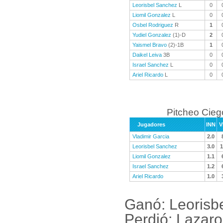
Leorisbel Sanchez
L
0
Liomil Gonzalez
L
0
Osbel Rodriguez
R
1
Yudiel Gonzalez
(1)-D
2
Yaismel Bravo
(2)-1B
1
Daikel Leiva
3B
0
Israel Sanchez
L
0
Ariel Ricardo
L
0
Pitcheo Cieg
Jugadores
INN
V
Vladimir Garcia
2.0
Leorisbel Sanchez
3.0
1
Liomil Gonzalez
1.1
Israel Sanchez
1.2
Ariel Ricardo
1.0
Ganó: Leorisb
Perdió: Lazar