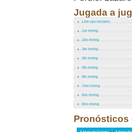
Jugada a jug
Line ups iniciales
1er inning
2do inning
3er inning
4to inning
5to inning
6to inning
7mo inning
8vo inning
9no inning
Pronósticos 
A favor de Granma
A favor de