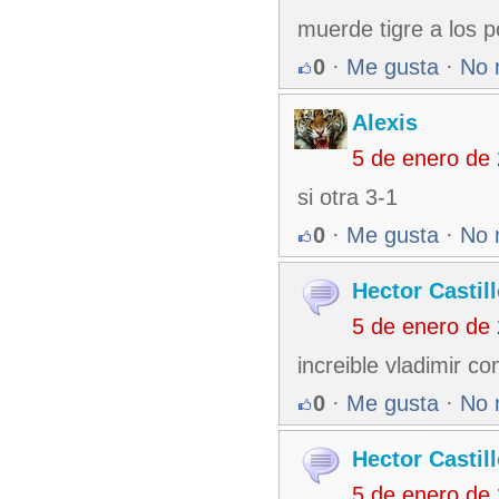
muerde tigre a los p
0
·
Me gusta
·
No 
Alexis
5 de enero de
si otra 3-1
0
·
Me gusta
·
No 
Hector Castil
5 de enero de
increible vladimir c
0
·
Me gusta
·
No 
Hector Castil
5 de enero de