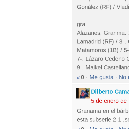
Gonález (RF) / Vladi
gra
Alazanes, Granma: 1
Lamadrid (RF) / 3-. 
Matamoros (1B) / 5-.
7-. Lázaro Cedeño G
9-. Maikel Castella
0
·
Me gusta
·
No 
Dilberto Cam
5 de enero de
Granama en el bárba
esta subserie 2-1 ,