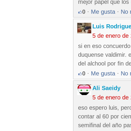
mejor papel que los
0
·
Me gusta
·
No 
Luis Rodrigu
5 de enero de
si en eso concuerdo
duquense valdimir. 
del alchool por fin de
0
·
Me gusta
·
No 
Ali Saeidy
5 de enero de
eso espero luis, per
contar al 60 por cie
semifinal del año p