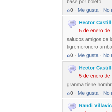
base por boleto
0
·
Me gusta
·
No 
Hector Castil
5 de enero de
saludos amigos de los 
tigremoronero arriba
0
·
Me gusta
·
No 
Hector Castil
5 de enero de
granma tiene hombre
0
·
Me gusta
·
No 
Randi Villavi