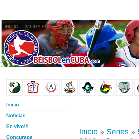
INICIO
IV LIGA ELITE
NOTICIAS
FOROS
PRONÓSTIC
Inicio
Noticias
En vivo!!!
Inicio
»
Series
»
Concursos