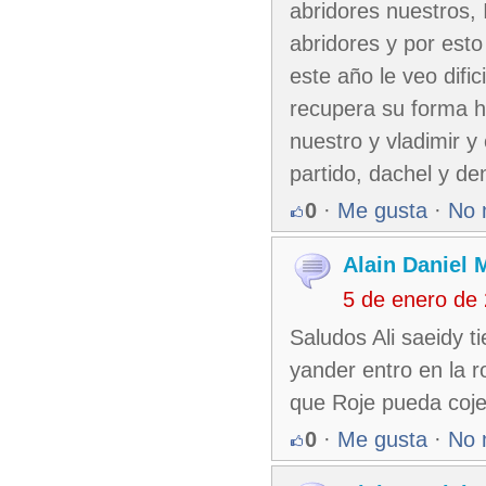
abridores nuestros,
abridores y por es
este año le veo difi
recupera su forma h
nuestro y vladimir y
partido, dachel y den
0
·
Me gusta
·
No 
Alain Daniel
5 de enero de
Saludos Ali saeidy t
yander entro en la 
que Roje pueda coje
0
·
Me gusta
·
No 