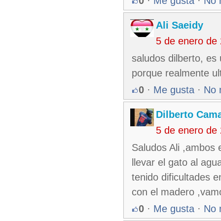
0
·
Me gusta
·
No 
Ali Saeidy
5 de enero de
saludos dilberto, es 
porque realmente ult
0
·
Me gusta
·
No 
Dilberto Cam
5 de enero de
Saludos Ali ,ambos e
llevar el gato al ag
tenido dificultades
con el madero ,vam
0
·
Me gusta
·
No 