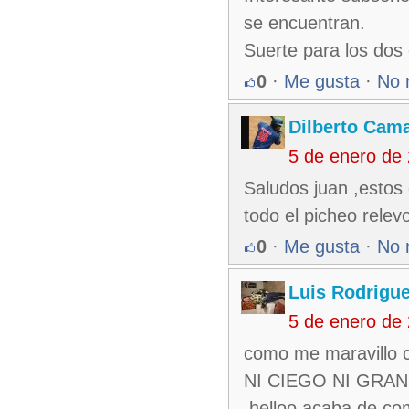
se encuentran.
Suerte para los dos
0
·
Me gusta
·
No 
Dilberto Cam
5 de enero de
Saludos juan ,estos
todo el picheo rele
0
·
Me gusta
·
No 
Luis Rodrigu
5 de enero de
como me maravillo 
NI CIEGO NI GRANMA 
.helloo acaba de co