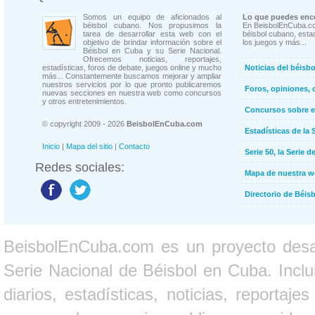
Somos un equipo de aficionados al
Lo que puedes enco
béisbol cubano. Nos propusimos la
En BeisbolEnCuba.co
tarea de desarrollar esta web con el
béisbol cubano, estad
objetivo de brindar información sobre el
los juegos y más...
Béisbol en Cuba y su Serie Nacional.
Ofrecemos noticias, reportajes,
estadísticas, foros de debate, juegos online y mucho
Noticias del béisb
más... Constantemente buscamos mejorar y ampliar
nuestros servicios por lo que pronto publicaremos
Foros, opiniones, 
nuevas secciones en nuestra web como concursos
y otros entretenimientos.
Concursos sobre e
© copyright 2009 - 2026
BeisbolEnCuba.com
Estadísticas de la 
Inicio
|
Mapa del sitio
|
Contacto
Serie 50, la Serie d
Redes sociales:
Mapa de nuestra 
Directorio de Béi
BeisbolEnCuba.com es un proyecto desarr
Serie Nacional de Béisbol en Cuba. Inclui
diarios, estadísticas, noticias, report