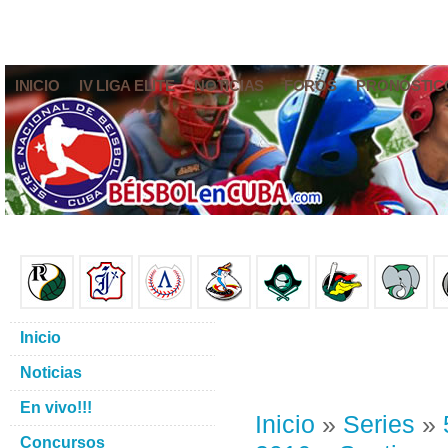
INICIO
IV LIGA ELITE
NOTICIAS
FOROS
PRONÓSTIC
Inicio
Noticias
En vivo!!!
Inicio
»
Series
»
Concursos