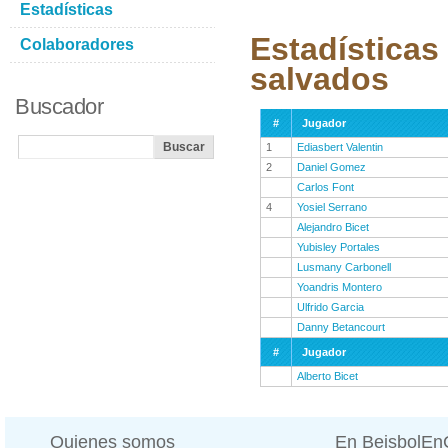
Estadísticas
Estadísticas
Colaboradores
salvados
Buscador
#
Jugador
1
Ediasbert Valentin
2
Daniel Gomez
Carlos Font
4
Yosiel Serrano
Alejandro Bicet
Yubisley Portales
Lusmany Carbonell
Yoandris Montero
Ulfrido Garcia
Danny Betancourt
#
Jugador
Alberto Bicet
Quienes somos
En BeisbolE