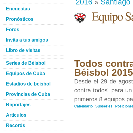
2016
»
Santiago
Encuestas
Equipo Sa
Pronósticos
Foros
Invita a tus amigos
Libro de visitas
Todos contra
Series de Béisbol
Béisbol 201
Equipos de Cuba
Desde el 29 de agosto
Estadios de béisbol
contra todos” para un 
Provincias de Cuba
primeros 8 equipos par
Reportajes
Calendario
Subseries
Posicione
|
|
Artículos
Records