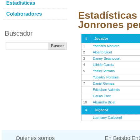
Estadísticas
Estadísticas
Colaboradores
Jonrones pe
Buscador
#
Jugador
1
Yoandris Montero
2
Alberto Bicet
3
Danny Betancourt
4
Ulfrido Garcia
5
Yosiel Serrano
Yubisley Portales
7
Daniel Gomez
Ediasbert Valentin
Carlos Font
10
Alejandro Bicet
#
Jugador
Lusmany Carbonell
Quienes somos
En BeisbolE