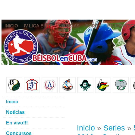
INICIO
IV LIGA ELITE
NOTICIAS
FOROS
PRONÓSTIC
Inicio
Noticias
En vivo!!!
Inicio
»
Series
»
Concursos