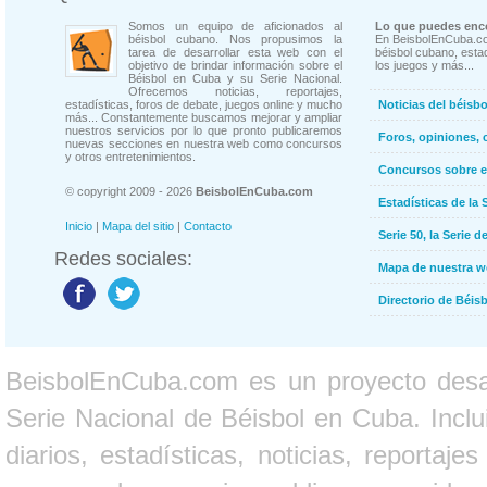
Somos un equipo de aficionados al
Lo que puedes enco
béisbol cubano. Nos propusimos la
En BeisbolEnCuba.co
tarea de desarrollar esta web con el
béisbol cubano, estad
objetivo de brindar información sobre el
los juegos y más...
Béisbol en Cuba y su Serie Nacional.
Ofrecemos noticias, reportajes,
estadísticas, foros de debate, juegos online y mucho
Noticias del béisb
más... Constantemente buscamos mejorar y ampliar
nuestros servicios por lo que pronto publicaremos
Foros, opiniones, 
nuevas secciones en nuestra web como concursos
y otros entretenimientos.
Concursos sobre e
© copyright 2009 - 2026
BeisbolEnCuba.com
Estadísticas de la 
Inicio
|
Mapa del sitio
|
Contacto
Serie 50, la Serie d
Redes sociales:
Mapa de nuestra 
Directorio de Béi
BeisbolEnCuba.com es un proyecto desarr
Serie Nacional de Béisbol en Cuba. Inclui
diarios, estadísticas, noticias, report