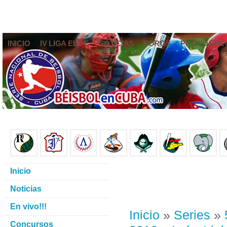
INICIO
IV LIGA ELITE
NOTICIAS
FOROS
PRONÓSTIC
Inicio
Noticias
En vivo!!!
Inicio
»
Series
»
Concursos