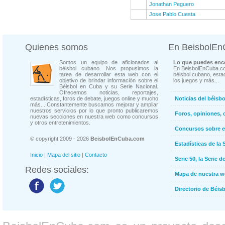
Jonathan Peguero
Jose Pablo Cuesta
Quienes somos
En BeisbolE
Somos un equipo de aficionados al
Lo que puedes enco
béisbol cubano. Nos propusimos la
En BeisbolEnCuba.co
tarea de desarrollar esta web con el
béisbol cubano, estad
objetivo de brindar información sobre el
los juegos y más...
Béisbol en Cuba y su Serie Nacional.
Ofrecemos noticias, reportajes,
estadísticas, foros de debate, juegos online y mucho
Noticias del béisb
más... Constantemente buscamos mejorar y ampliar
nuestros servicios por lo que pronto publicaremos
Foros, opiniones, 
nuevas secciones en nuestra web como concursos
y otros entretenimientos.
Concursos sobre e
© copyright 2009 - 2026
BeisbolEnCuba.com
Estadísticas de la 
Inicio
|
Mapa del sitio
|
Contacto
Serie 50, la Serie d
Redes sociales:
Mapa de nuestra 
Directorio de Béi