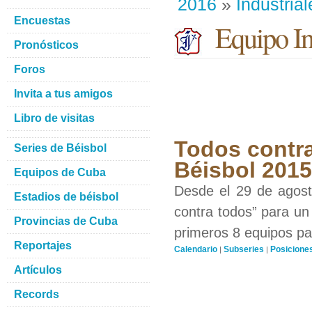
2016
»
Industrial
Encuestas
Equipo Ind
Pronósticos
Foros
Invita a tus amigos
Libro de visitas
Todos contra
Series de Béisbol
Béisbol 201
Equipos de Cuba
Desde el 29 de agosto
Estadios de béisbol
contra todos” para un 
Provincias de Cuba
primeros 8 equipos par
Reportajes
Calendario
Subseries
Posicione
|
|
Artículos
Records