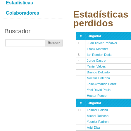
Estadísticas
Estadísticas
Colaboradores
perdidos
Buscador
#
Jugador
1
Juan Xavier Peñalver
Frank Monthiet
3
Ian Rendon De/la
4
Jorge Castro
Yanier Valdes
Brando Delgado
Noelvis Entenza
Jose Armando Perez
Yoel David Paula
Hector Ponce
#
Jugador
11
Lesnier Poland
Michel Reinoso
Yusnier Padron
Ariel Diaz