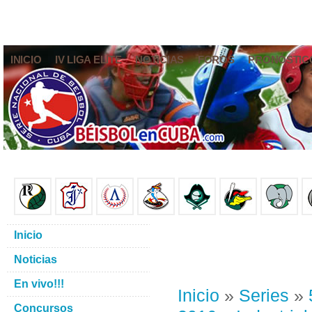
INICIO
IV LIGA ELITE
NOTICIAS
FOROS
PRONÓSTIC
Inicio
Noticias
En vivo!!!
Inicio
»
Series
»
Concursos