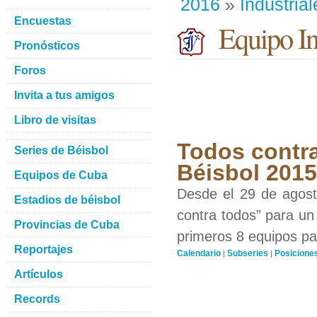
2016
»
Industrial
Encuestas
Equipo Ind
Pronósticos
Foros
Invita a tus amigos
Libro de visitas
Todos contra
Series de Béisbol
Béisbol 201
Equipos de Cuba
Desde el 29 de agosto
Estadios de béisbol
contra todos” para un 
Provincias de Cuba
primeros 8 equipos par
Reportajes
Calendario
Subseries
Posicione
|
|
Artículos
Records