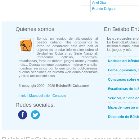
Ariel Diaz
Brando Delgado
Quienes somos
En BeisbolE
Somos un equipo de aficionados al
Lo que puedes enco
béisbol cubano. Nos propusimos la
En BeisbolEnCuba.co
tarea de desarrollar esta web con el
béisbol cubano, estad
objetivo de brindar información sobre el
los juegos y más...
Béisbol en Cuba y su Serie Nacional.
Ofrecemos noticias, reportajes,
estadísticas, foros de debate, juegos online y mucho
Noticias del béisb
más... Constantemente buscamos mejorar y ampliar
nuestros servicios por lo que pronto publicaremos
Foros, opiniones, 
nuevas secciones en nuestra web como concursos
y otros entretenimientos.
Concursos sobre e
© copyright 2009 - 2026
BeisbolEnCuba.com
Estadísticas de la 
Inicio
|
Mapa del sitio
|
Contacto
Serie 50, la Serie d
Redes sociales:
Mapa de nuestra 
Directorio de Béi