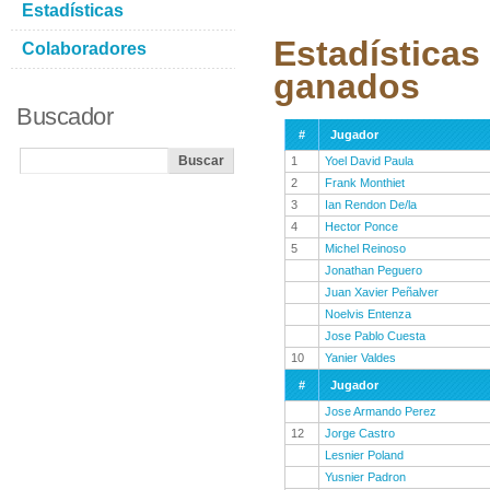
Estadísticas
Estadísticas
Colaboradores
ganados
Buscador
#
Jugador
1
Yoel David Paula
2
Frank Monthiet
3
Ian Rendon De/la
4
Hector Ponce
5
Michel Reinoso
Jonathan Peguero
Juan Xavier Peñalver
Noelvis Entenza
Jose Pablo Cuesta
10
Yanier Valdes
#
Jugador
Jose Armando Perez
12
Jorge Castro
Lesnier Poland
Yusnier Padron