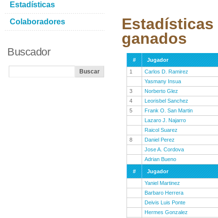
Estadísticas
Estadísticas
Colaboradores
ganados
Buscador
#
Jugador
1
Carlos D. Ramirez
Yasmany Insua
3
Norberto Glez
4
Leorisbel Sanchez
5
Frank O. San Martin
Lazaro J. Najarro
Raicol Suarez
8
Daniel Perez
Jose A. Cordova
Adrian Bueno
#
Jugador
Yaniel Martinez
Barbaro Herrera
Deivis Luis Ponte
Hermes Gonzalez