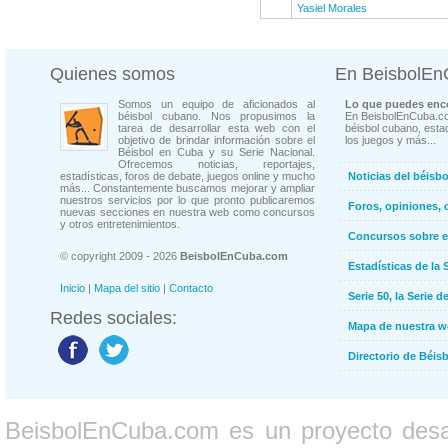
Yasiel Morales
Quienes somos
En BeisbolE
Somos un equipo de aficionados al
Lo que puedes enco
béisbol cubano. Nos propusimos la
En BeisbolEnCuba.co
tarea de desarrollar esta web con el
béisbol cubano, estad
objetivo de brindar información sobre el
los juegos y más...
Béisbol en Cuba y su Serie Nacional.
Ofrecemos noticias, reportajes,
estadísticas, foros de debate, juegos online y mucho
Noticias del béisb
más... Constantemente buscamos mejorar y ampliar
nuestros servicios por lo que pronto publicaremos
Foros, opiniones, 
nuevas secciones en nuestra web como concursos
y otros entretenimientos.
Concursos sobre e
© copyright 2009 - 2026
BeisbolEnCuba.com
Estadísticas de la 
Inicio
|
Mapa del sitio
|
Contacto
Serie 50, la Serie d
Redes sociales:
Mapa de nuestra 
Directorio de Béi
BeisbolEnCuba.com es un proyecto desarr