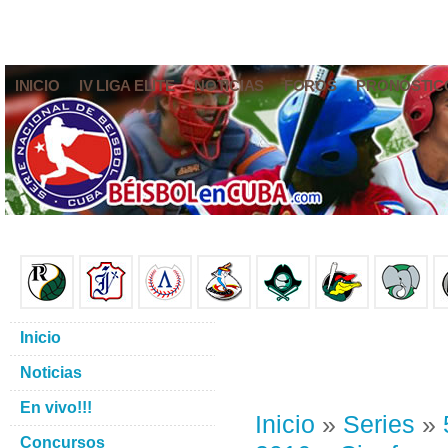
INICIO
IV LIGA ELITE
NOTICIAS
FOROS
PRONÓSTIC
Inicio
Noticias
En vivo!!!
Inicio
»
Series
»
Concursos