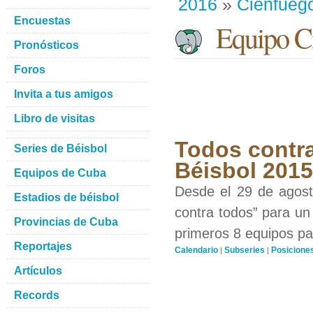
2016
»
Cienfueg
Encuestas
Equipo Ci
Pronósticos
Foros
Invita a tus amigos
Libro de visitas
Todos contra
Series de Béisbol
Béisbol 201
Equipos de Cuba
Desde el 29 de agosto
Estadios de béisbol
contra todos” para un 
Provincias de Cuba
primeros 8 equipos par
Reportajes
Calendario
Subseries
Posicione
|
|
Artículos
Records