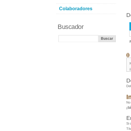
Colaboradores
D
Buscador
0
D
De
I
No
¡S
E
Si 
Tít