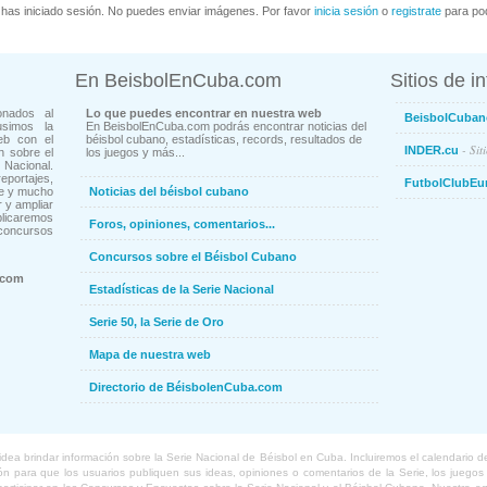
has iniciado sesión. No puedes enviar imágenes. Por favor
inicia sesión
o
registrate
para pod
En BeisbolEnCuba.com
Sitios de i
onados al
Lo que puedes encontrar en nuestra web
BeisbolCuban
usimos la
En BeisbolEnCuba.com podrás encontrar noticias del
eb con el
béisbol cubano, estadísticas, records, resultados de
- Sit
INDER.cu
n sobre el
los juegos y más...
Nacional.
ortajes,
FutbolClubEu
ne y mucho
Noticias del béisbol cubano
 y ampliar
blicaremos
Foros, opiniones, comentarios...
concursos
Concursos sobre el Béisbol Cubano
.com
Estadísticas de la Serie Nacional
Serie 50, la Serie de Oro
Mapa de nuestra web
Directorio de BéisbolenCuba.com
a brindar información sobre la Serie Nacional de Béisbol en Cuba. Incluiremos el calendario de lo
 para que los usuarios publiquen sus ideas, opiniones o comentarios de la Serie, los juegos o