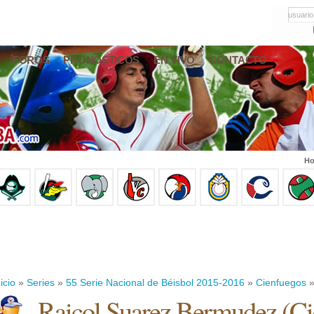
usuario
FOROS
PRONÓSTICOS
EN VIVO
CONTACTO
Ho
icio
»
Series
»
55 Serie Nacional de Béisbol 2015-2016
»
Cienfuegos
»
Raicol Suarez Bermudez
(
Ci