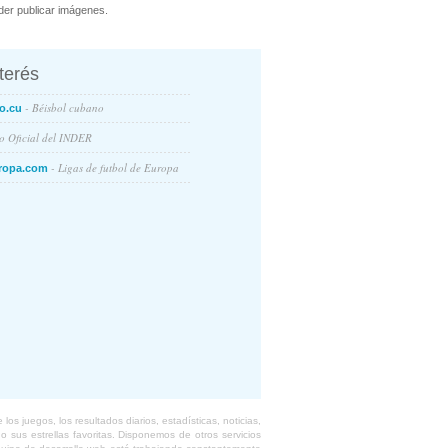
er publicar imágenes.
nterés
- Béisbol cubano
o.cu
io Oficial del INDER
- Ligas de futbol de Europa
ropa.com
s juegos, los resultados diarios, estadísticas, noticias,
 sus estrellas favoritas. Disponemos de otros servicios