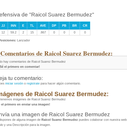
efensiva de "Raicol Suarez Bermudez"
JJ
INN
E
TL
AVE
DP
PB
BR
CR
12
59.2
2
15
.867
0
0
0
0
Posiciones:
Lanzador
 Comentarios de Raicol Suarez Bermudez:
No hay comentarios de Raicol Suarez Bermudez
¡Sé el primero en comentar!
eja tu comentario:
bes
iniciar sesión
o
registrate
para hacer algún comentario.
mágenes de Raicol Suarez Bermudez:
 tenemos imágenes de Raicol Suarez Bermudez
é el primero en enviar una imagen!
nvía una imagen de Raicol Suarez Bermudez
dispones de alguna imagen de
Raicol Suarez Bermudez
puedes colaborar con nuestra web a
ulo y una Descripción para la imagen.