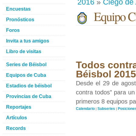
2016
»
Ciego de 
Encuestas
Equipo Ci
Pronósticos
Foros
Invita a tus amigos
Libro de visitas
Todos contra
Series de Béisbol
Béisbol 201
Equipos de Cuba
Desde el 29 de agosto
Estadios de béisbol
contra todos” para un 
Provincias de Cuba
primeros 8 equipos par
Reportajes
Calendario
Subseries
Posicione
|
|
Artículos
Records