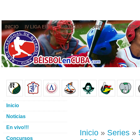
INICIO
IV LIGA ELITE
NOTICIAS
FOROS
PRONÓSTIC
Inicio
Noticias
En vivo!!!
Inicio
»
Series
»
Concursos