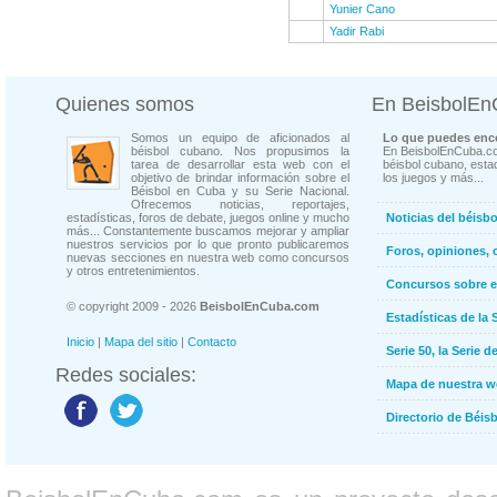
Yunier Cano
Yadir Rabi
Quienes somos
En BeisbolE
Somos un equipo de aficionados al
Lo que puedes enco
béisbol cubano. Nos propusimos la
En BeisbolEnCuba.co
tarea de desarrollar esta web con el
béisbol cubano, estad
objetivo de brindar información sobre el
los juegos y más...
Béisbol en Cuba y su Serie Nacional.
Ofrecemos noticias, reportajes,
estadísticas, foros de debate, juegos online y mucho
Noticias del béisb
más... Constantemente buscamos mejorar y ampliar
nuestros servicios por lo que pronto publicaremos
Foros, opiniones, 
nuevas secciones en nuestra web como concursos
y otros entretenimientos.
Concursos sobre e
© copyright 2009 - 2026
BeisbolEnCuba.com
Estadísticas de la 
Inicio
|
Mapa del sitio
|
Contacto
Serie 50, la Serie d
Redes sociales:
Mapa de nuestra 
Directorio de Béi