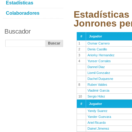
Estadísticas
Estadísticas
Colaboradores
Jonrones pe
Buscador
#
Jugador
1
Osmar Carrero
2
Denis Castillo
3
Ariorky Hernandez
4
Yunser Corrales
Dannel Diaz
Liomil Gonzalez
Dachel Duquesne
8
Ruben Valdes
Vladimir Garcia
10
Sergio Hdez
#
Jugador
Yandy Suarez
Yander Guevara
Ariel Ricardo
Dainel Jimenez