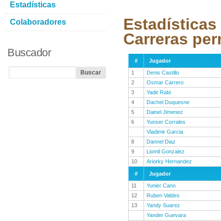
Estadísticas
Estadísticas
Colaboradores
Carreras per
Buscador
#
Jugador
1
Denis Castillo
2
Osmar Carrero
3
Yadir Rabi
4
Dachel Duquesne
5
Dainel Jimenez
6
Yunser Corrales
Vladimir Garcia
8
Dannel Diaz
9
Liomil Gonzalez
10
Ariorky Hernandez
#
Jugador
11
Yunier Cano
12
Ruben Valdes
13
Yandy Suarez
Yander Guevara