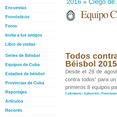
2016
»
Ciego de 
Encuestas
Equipo Ci
Pronósticos
Foros
Invita a tus amigos
Libro de visitas
Todos contra
Series de Béisbol
Béisbol 201
Equipos de Cuba
Desde el 29 de agosto
Estadios de béisbol
contra todos” para un 
Provincias de Cuba
primeros 8 equipos par
Reportajes
Calendario
Subseries
Posicione
|
|
Artículos
Records