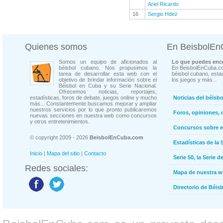
Ariel Ricardo
16
Sergio Hdez
Quienes somos
En BeisbolE
Somos un equipo de aficionados al
Lo que puedes enco
béisbol cubano. Nos propusimos la
En BeisbolEnCuba.co
tarea de desarrollar esta web con el
béisbol cubano, estad
objetivo de brindar información sobre el
los juegos y más...
Béisbol en Cuba y su Serie Nacional.
Ofrecemos noticias, reportajes,
estadísticas, foros de debate, juegos online y mucho
Noticias del béisb
más... Constantemente buscamos mejorar y ampliar
nuestros servicios por lo que pronto publicaremos
Foros, opiniones, 
nuevas secciones en nuestra web como concursos
y otros entretenimientos.
Concursos sobre e
© copyright 2009 - 2026
BeisbolEnCuba.com
Estadísticas de la 
Inicio
|
Mapa del sitio
|
Contacto
Serie 50, la Serie d
Redes sociales:
Mapa de nuestra 
Directorio de Béi