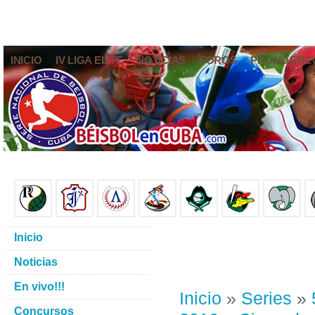
INICIO
IV LIGA ELITE
NOTICIAS
FOROS
PRONÓSTIC
Inicio
Noticias
En vivo!!!
Inicio
»
Series
»
Concursos