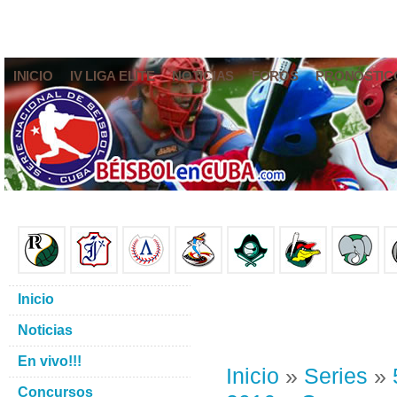
INICIO
IV LIGA ELITE
NOTICIAS
FOROS
PRONÓSTIC
Inicio
Noticias
En vivo!!!
Inicio
»
Series
»
Concursos