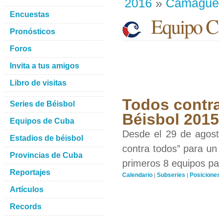
2016
»
Camague
Encuestas
Equipo C
Pronósticos
Foros
Invita a tus amigos
Libro de visitas
Todos contra
Series de Béisbol
Béisbol 201
Equipos de Cuba
Desde el 29 de agosto
Estadios de béisbol
contra todos” para un 
Provincias de Cuba
primeros 8 equipos par
Reportajes
Calendario
Subseries
Posicione
|
|
Artículos
Records