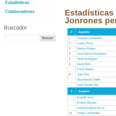
Estadísticas
Estadísticas
Colaboradores
Jonrones pe
Buscador
#
Jugador
1
Lisander Hernandez
2
Carlos Perez
3
Ramon Robles
4
Jose Ramon Rodriguez
5
Yariel Rodriguez
6
David Brito
Frank Madan
8
Juan Ruiz
Vicyohandri Odelin
Juan Yordan Diaz
#
Jugador
Rodolfo Soris
Erislery Basulto
Dariel Gongora De La
14
Onelio Carmenate