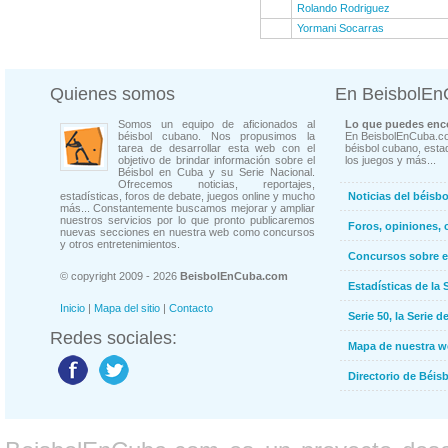
Rolando Rodriguez
Yormani Socarras
Quienes somos
En BeisbolE
Somos un equipo de aficionados al
Lo que puedes enco
béisbol cubano. Nos propusimos la
En BeisbolEnCuba.co
tarea de desarrollar esta web con el
béisbol cubano, estad
objetivo de brindar información sobre el
los juegos y más...
Béisbol en Cuba y su Serie Nacional.
Ofrecemos noticias, reportajes,
estadísticas, foros de debate, juegos online y mucho
Noticias del béisb
más... Constantemente buscamos mejorar y ampliar
nuestros servicios por lo que pronto publicaremos
Foros, opiniones, 
nuevas secciones en nuestra web como concursos
y otros entretenimientos.
Concursos sobre e
© copyright 2009 - 2026
BeisbolEnCuba.com
Estadísticas de la 
Inicio
|
Mapa del sitio
|
Contacto
Serie 50, la Serie d
Redes sociales:
Mapa de nuestra 
Directorio de Béi