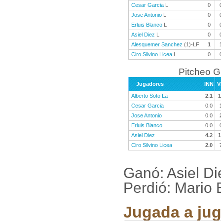
Cesar Garcia
L
0
Jose Antonio
L
0
Erluis Blanco
L
0
Asiel Diez
L
0
Alesquemer Sanchez
(1)-LF
1
Ciro Silvino Licea
L
0
Pitcheo 
Jugadores
INN
V
Alberto Soto La
2.1
1
Cesar Garcia
0.0
Jose Antonio
0.0
Erluis Blanco
0.0
Asiel Diez
4.2
1
Ciro Silvino Licea
2.0
Ganó: Asiel D
Perdió: Mario 
Jugada a jug