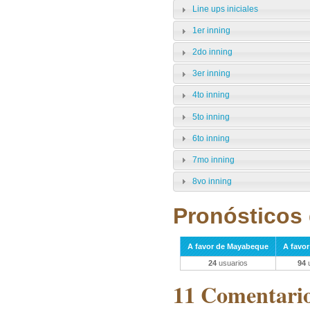
Line ups iniciales
1er inning
2do inning
3er inning
4to inning
5to inning
6to inning
7mo inning
8vo inning
Pronósticos 
A favor de Mayabeque
A favo
24
usuarios
94
u
11 Comentarios