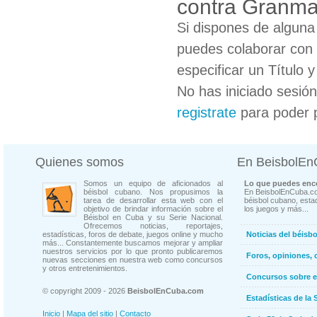
contra Granm
Si dispones de algun
puedes colaborar con 
especificar un Título 
No has iniciado sesió
registrate
para poder 
Quienes somos
En BeisbolE
Somos un equipo de aficionados al
Lo que puedes enco
béisbol cubano. Nos propusimos la
En BeisbolEnCuba.co
tarea de desarrollar esta web con el
béisbol cubano, estad
objetivo de brindar información sobre el
los juegos y más...
Béisbol en Cuba y su Serie Nacional.
Ofrecemos noticias, reportajes,
estadísticas, foros de debate, juegos online y mucho
Noticias del béisb
más... Constantemente buscamos mejorar y ampliar
nuestros servicios por lo que pronto publicaremos
Foros, opiniones, 
nuevas secciones en nuestra web como concursos
y otros entretenimientos.
Concursos sobre e
© copyright 2009 - 2026
BeisbolEnCuba.com
Estadísticas de la 
Inicio
|
Mapa del sitio
|
Contacto