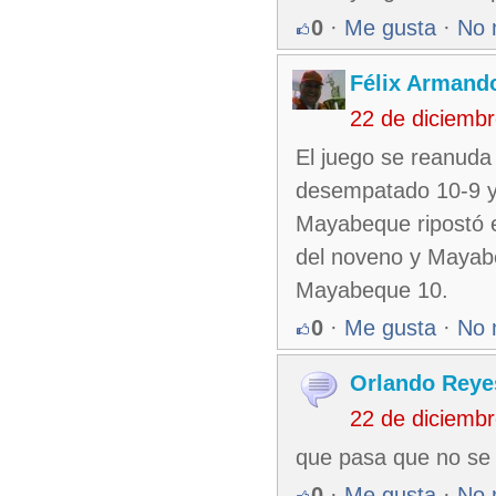
0
·
Me gusta
·
No 
Félix Armando
22 de diciemb
El juego se reanuda
desempatado 10-9 y
Mayabeque ripostó e
del noveno y Mayab
Mayabeque 10.
0
·
Me gusta
·
No 
Orlando Reye
22 de diciemb
que pasa que no se
0
·
Me gusta
·
No 