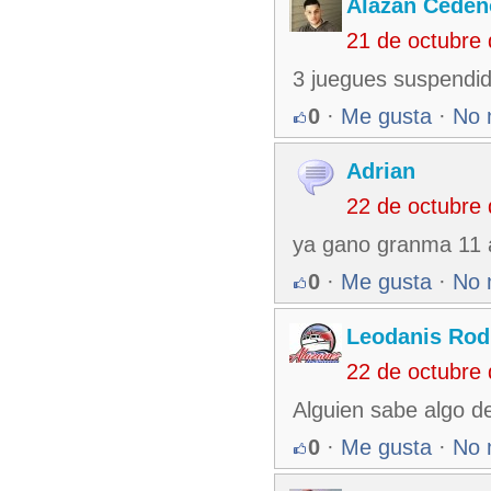
Alazan Cedeñ
21 de octubre
3 juegues suspendi
0
·
Me gusta
·
No 
Adrian
22 de octubre
ya gano granma 11 
0
·
Me gusta
·
No 
Leodanis Rod
22 de octubre
Alguien sabe algo d
0
·
Me gusta
·
No 