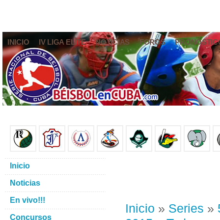
INICIO
IV LIGA ELITE
NOTICIAS
FOROS
PRONÓSTIC
Inicio
Noticias
En vivo!!!
Inicio
»
Series
»
Concursos