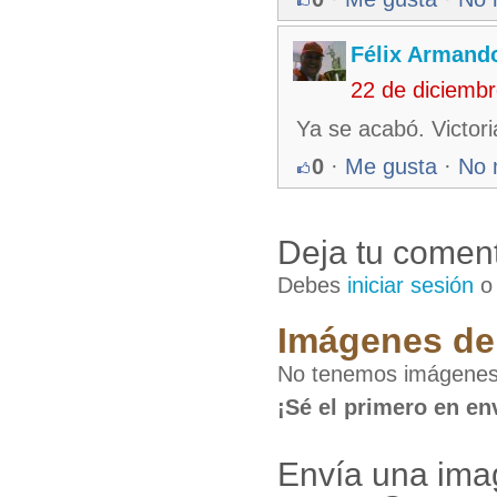
Félix Armando
22 de diciemb
Ya se acabó. Victor
0
·
Me gusta
·
No 
Deja tu coment
Debes
iniciar sesión
Imágenes de 
No tenemos imágenes
¡Sé el primero en en
Envía una im