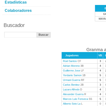
Estadísticas
E
Colaboradores
G
MAYA
Buscador
Granma a
Jugadores
VB
Roel Santos
CF
3
Adrian Moreno
3B
4
Guillermo Jose
LF
4
Yordanis Samon
1B
5
Urmani Guerra
RF
5
Carlos Benitez
2B
3
Lazaro Alfredo
D
4
Alexander Guerra
R
4
Marcos Luis Fonseca
SS
5
Alberto Soto La
L
0