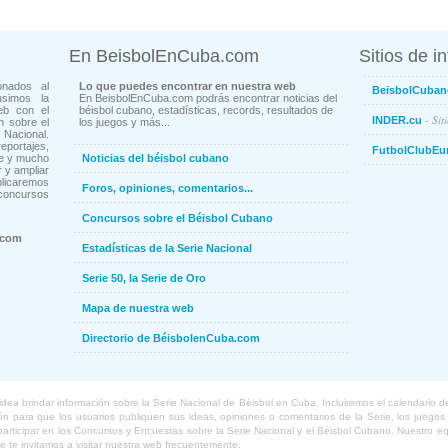
En BeisbolEnCuba.com
Sitios de i
onados al
Lo que puedes encontrar en nuestra web
BeisbolCuban
usimos la
En BeisbolEnCuba.com podrás encontrar noticias del
eb con el
béisbol cubano, estadísticas, records, resultados de
- Sit
INDER.cu
n sobre el
los juegos y más...
Nacional.
ortajes,
FutbolClubEu
ne y mucho
Noticias del béisbol cubano
 y ampliar
blicaremos
Foros, opiniones, comentarios...
concursos
Concursos sobre el Béisbol Cubano
.com
Estadísticas de la Serie Nacional
Serie 50, la Serie de Oro
Mapa de nuestra web
Directorio de BéisbolenCuba.com
a brindar información sobre la Serie Nacional de Béisbol en Cuba. Incluiremos el calendario de lo
 para que los usuarios publiquen sus ideas, opiniones o comentarios de la Serie, los juegos o
o participar en los Concursos y Encuestas sobre la Serie Nacional y el Béisbol Cubano. Nuestro 
ue te invitamos a visitar nuestra web frecuentemente.