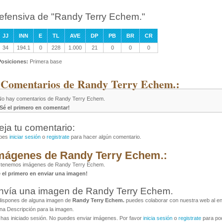
efensiva de "Randy Terry Echem."
JJ
INN
E
TL
AVE
DP
PB
BR
CR
34
194.1
0
228
1.000
21
0
0
0
Posiciones:
Primera base
 Comentarios de Randy Terry Echem.:
No hay comentarios de Randy Terry Echem.
¡Sé el primero en comentar!
eja tu comentario:
bes
iniciar sesión
o
registrate
para hacer algún comentario.
mágenes de Randy Terry Echem.:
 tenemos imágenes de Randy Terry Echem.
é el primero en enviar una imagen!
nvía una imagen de Randy Terry Echem.
dispones de alguna imagen de
Randy Terry Echem.
puedes colaborar con nuestra web al env
na Descripción para la imagen.
has iniciado sesión. No puedes enviar imágenes. Por favor
inicia sesión
o
registrate
para pod