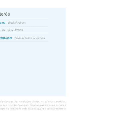
nterés
- Béisbol cubano
o.cu
io Oficial del INDER
- Ligas de futbol de Europa
ropa.com
s juegos, los resultados diarios, estadísticas, noticias,
 sus estrellas favoritas. Disponemos de otros servicios
equipo de desarrollo web está trabajando constantemente