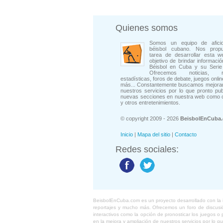
Quienes somos
Somos un equipo de afici
béisbol cubano. Nos prop
tarea de desarrollar esta w
objetivo de brindar informació
Béisbol en Cuba y su Serie 
Ofrecemos noticias, rep
estadísticas, foros de debate, juegos onli
más... Constantemente buscamos mejorar
nuestros servicios por lo que pronto pu
nuevas secciones en nuestra web como 
y otros entretenimientos.
© copyright 2009 - 2026
BeisbolEnCuba
Inicio
|
Mapa del sitio
|
Contacto
Redes sociales:
BeisbolEnCuba.com es un proyecto desarrollado con la ide
reportajes y mucho más. Ofrecemos un foro de discusión
interactivos como la opción de pronosticar los juegos 
en la mejora y ampliación de nuestros servicios por lo q