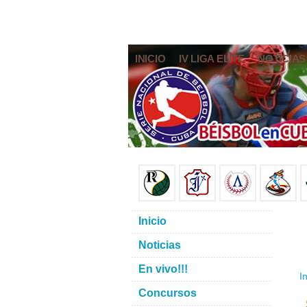
INICIO
IV LIGA ELITE
NOTICIAS
Inicio
Noticias
En vivo!!!
In
Concursos