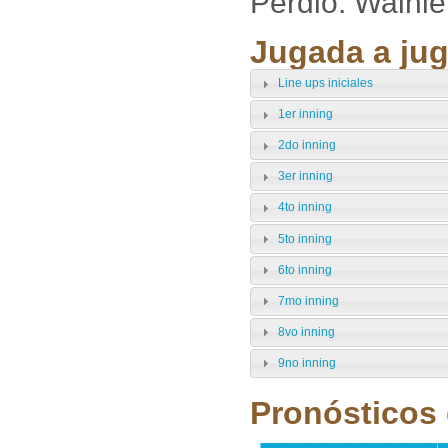
Perdió: Walni
Jugada a jug
Line ups iniciales
1er inning
2do inning
3er inning
4to inning
5to inning
6to inning
7mo inning
8vo inning
9no inning
Pronósticos 