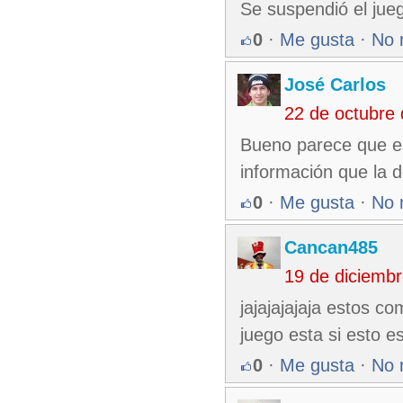
Se suspendió el jueg
0
·
Me gusta
·
No 
José Carlos
22 de octubre
Bueno parece que es
información que la 
0
·
Me gusta
·
No 
Cancan485
19 de diciemb
jajajajajaja estos c
juego esta si esto e
0
·
Me gusta
·
No 