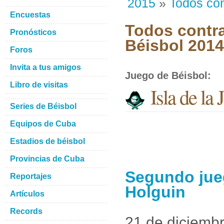
2015
»
Todos con
Encuestas
Todos contra
Pronósticos
Béisbol 201
Foros
Invita a tus amigos
Juego de Béisbol
:
Libro de visitas
Isla de la
Series de Béisbol
Equipos de Cuba
Estadios de béisbol
Provincias de Cuba
Segundo jueg
Reportajes
Holguin
Artículos
Records
21 de diciemb