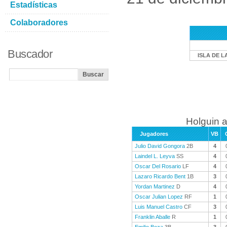
Estadísticas
Colaboradores
Buscador
ISLA DE L
Holguin a
Jugadores
VB
Julio David Gongora
2B
4
Laindel L. Leyva
SS
4
Oscar Del Rosario
LF
4
Lazaro Ricardo Bent
1B
3
Yordan Martinez
D
4
Oscar Julian Lopez
RF
1
Luis Manuel Castro
CF
3
Franklin Aballe
R
1