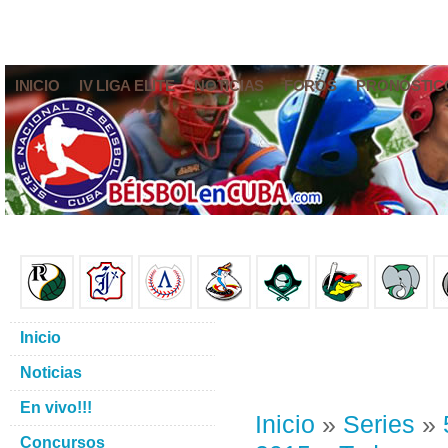
INICIO
IV LIGA ELITE
NOTICIAS
FOROS
PRONÓSTIC
Inicio
Noticias
En vivo!!!
Inicio
»
Series
»
Concursos