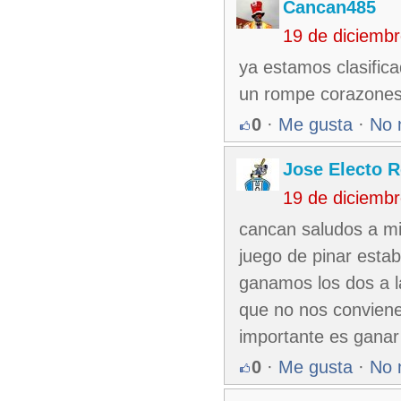
Cancan485
19 de diciemb
ya estamos clasific
un rompe corazone
0
·
Me gusta
·
No 
Jose Electo 
19 de diciemb
cancan saludos a mi
juego de pinar estaba
ganamos los dos a l
que no nos conviene 
importante es ganar
0
·
Me gusta
·
No 