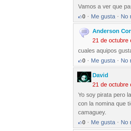
Vamos a ver que pa
0
·
Me gusta
·
No 
Anderson Co
21 de octubre
cuales aquipos gust
0
·
Me gusta
·
No 
David
21 de octubre
Yo soy pirata pero 
con la nomina que ti
camaguey.
0
·
Me gusta
·
No 