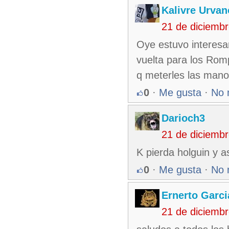
Kalivre Urvan
21 de diciemb
Oye estuvo interesan
vuelta para los Ro
q meterles las manos
0
·
Me gusta
·
No 
Darioch3
21 de diciemb
K pierda holguin y a
0
·
Me gusta
·
No 
Ernerto Garc
21 de diciemb