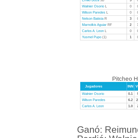
Emilio Boza
3B
3
Walnier Osorio
L
0
Wilson Paredes
L
0
Nelson Batista
R
3
Marnolkis Aguiar
RF
2
Carlos A. Leon
L
0
Yusmel Pupo
(1)
1
Pitcheo H
Jugadores
INN
V
Walnier Osorio
0.1
Wilson Paredes
6.2
2
Carlos A. Leon
1.0
Ganó: Reimun