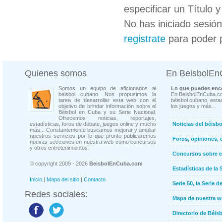
especificar un Título 
No has iniciado sesió
registrate
para poder 
Quienes somos
En BeisbolE
Somos un equipo de aficionados al
Lo que puedes enco
béisbol cubano. Nos propusimos la
En BeisbolEnCuba.co
tarea de desarrollar esta web con el
béisbol cubano, estad
objetivo de brindar información sobre el
los juegos y más...
Béisbol en Cuba y su Serie Nacional.
Ofrecemos noticias, reportajes,
estadísticas, foros de debate, juegos online y mucho
Noticias del béisb
más... Constantemente buscamos mejorar y ampliar
nuestros servicios por lo que pronto publicaremos
Foros, opiniones, 
nuevas secciones en nuestra web como concursos
y otros entretenimientos.
Concursos sobre e
© copyright 2009 - 2026
BeisbolEnCuba.com
Estadísticas de la 
Inicio
|
Mapa del sitio
|
Contacto
Serie 50, la Serie d
Redes sociales:
Mapa de nuestra 
Directorio de Béi