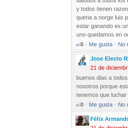
saludos a todos los 
y todos tienen razon
queria a norge luis 
estar ganando es un
uno quedamos en o
0
·
Me gusta
·
No 
Jose Electo 
21 de diciemb
buenos dias a todos
nosotros porque est
tenemos que luchar 
0
·
Me gusta
·
No 
Félix Armando
21 de diciemb