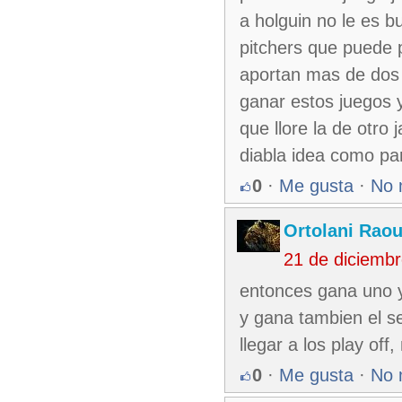
a holguin no le es b
pitchers que puede p
aportan mas de dos v
ganar estos juegos 
que llore la de otro 
diabla idea como par
0
·
Me gusta
·
No 
Ortolani Raou
21 de diciemb
entonces gana uno y 
y gana tambien el s
llegar a los play off
0
·
Me gusta
·
No 