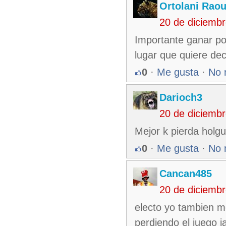
Ortolani Raou
20 de diciemb
Importante ganar por
lugar que quiere deci
0
·
Me gusta
·
No 
Darioch3
20 de diciemb
Mejor k pierda holgu
0
·
Me gusta
·
No 
Cancan485
20 de diciemb
electo yo tambien me
perdiendo el juego ja