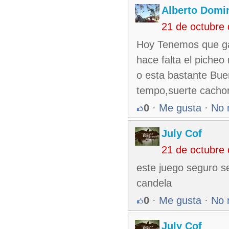
Alberto Domi
21 de octubre
Hoy Tenemos que ga
hace falta el picheo
o esta bastante Bue
tempo,suerte cachor
0
·
Me gusta
·
No 
July Cof
21 de octubre
este juego seguro s
candela
0
·
Me gusta
·
No 
July Cof