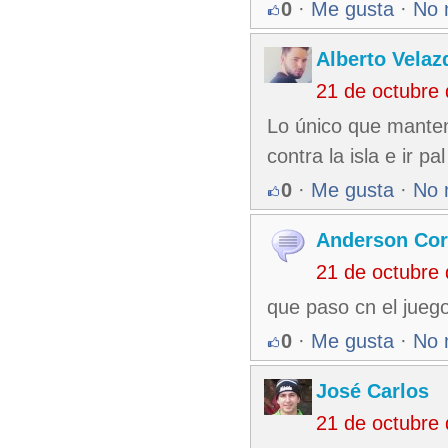
0
·
Me gusta
·
No 
Alberto Velaz
21 de octubre
Lo único que manten
contra la isla e ir p
0
·
Me gusta
·
No 
Anderson Co
21 de octubre
que paso cn el juego
0
·
Me gusta
·
No 
José Carlos
21 de octubre