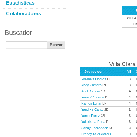
Estadísticas
Colaboradores
VILLA
H
Buscador
Villa Clara
Jugadores
VB
Yordanis Linares
CF
3
Andy Zamora
RF
3
Ariel Borrero
1B
4
Yurien Vizcaino
D
4
Ramon Lunar
LF
4
Yandrys Canto
2B
2
Yeniet Perez
3B
3
Yulexis La Rosa
R
3
Sandy Fernandez
SS
3
Freddy Asiel Alvarez
L
0