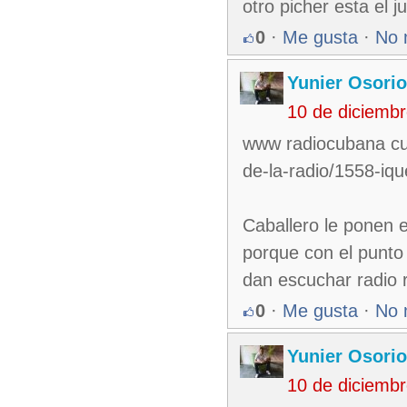
otro picher esta el 
0
·
Me gusta
·
No 
Yunier Osori
10 de diciemb
www radiocubana cu/
de-la-radio/1558-iq
Caballero le ponen 
porque con el punto 
dan escuchar radio 
0
·
Me gusta
·
No 
Yunier Osori
10 de diciemb