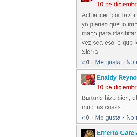
10 de diciemb
Actualicen por favor.
yo pienso que lo im
mano para clasificar
vez sea eso lo que l
Sierra
0
·
Me gusta
·
No 
Enaidy Reyno
10 de diciemb
Barturis hizo bien, 
muchas cosas...
0
·
Me gusta
·
No 
Ernerto Garc