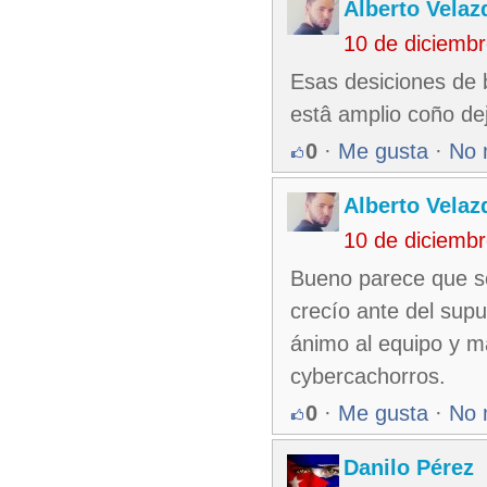
Alberto Velaz
10 de diciemb
Esas desiciones de b
estâ amplio coño de
0
·
Me gusta
·
No 
Alberto Velaz
10 de diciemb
Bueno parece que se
crecío ante del sup
ánimo al equipo y ma
cybercachorros.
0
·
Me gusta
·
No 
Danilo Pérez