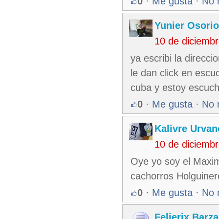
0
·
Me gusta
·
No 
Yunier Osori
10 de diciemb
ya escribi la direcc
le dan click en escu
cuba y estoy escuc
0
·
Me gusta
·
No 
Kalivre Urvan
10 de diciemb
Oye yo soy el Maxim
cachorros Holguinero
0
·
Me gusta
·
No 
Felierix Barz