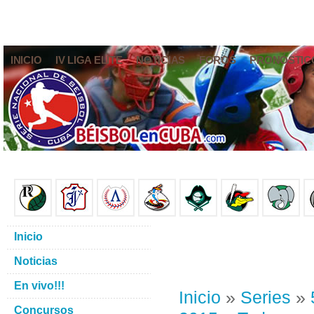
INICIO
IV LIGA ELITE
NOTICIAS
FOROS
PRONÓSTIC
Inicio
Noticias
En vivo!!!
Inicio
»
Series
»
Concursos