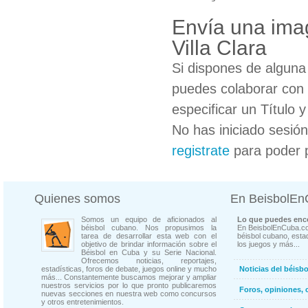
Envía una ima
Villa Clara
Si dispones de algun
puedes colaborar con 
especificar un Título 
No has iniciado sesió
registrate
para poder 
Quienes somos
En BeisbolE
Somos un equipo de aficionados al
Lo que puedes enco
béisbol cubano. Nos propusimos la
En BeisbolEnCuba.co
tarea de desarrollar esta web con el
béisbol cubano, estad
objetivo de brindar información sobre el
los juegos y más...
Béisbol en Cuba y su Serie Nacional.
Ofrecemos noticias, reportajes,
estadísticas, foros de debate, juegos online y mucho
Noticias del béisb
más... Constantemente buscamos mejorar y ampliar
nuestros servicios por lo que pronto publicaremos
Foros, opiniones, 
nuevas secciones en nuestra web como concursos
y otros entretenimientos.