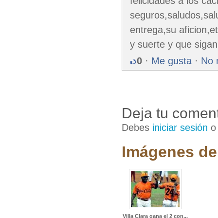
felicidades a los ca
seguros,saludos,sal
entrega,su aficion,
y suerte y que sigan
0
·
Me gusta
·
No 
Deja tu coment
Debes
iniciar sesión
Imágenes de 
Villa Clara gana el 2 con...