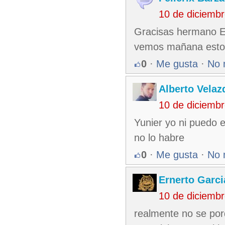
10 de diciemb
Gracisas hermano Er
vemos mañana esto
0
·
Me gusta
·
No 
Alberto Velaz
10 de diciemb
Yunier yo ni puedo e
no lo habre
0
·
Me gusta
·
No 
Ernerto Garc
10 de diciemb
realmente no se porqu