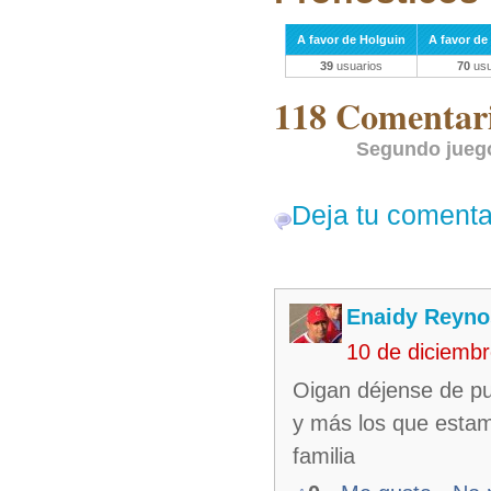
A favor de Holguin
A favor de 
39
usuarios
70
usu
118 Comentari
Segundo juego
Deja tu comenta
Enaidy Reyno
10 de diciemb
Oigan déjense de pub
y más los que estam
familia