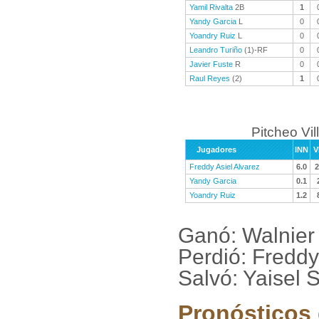
Yamil Rivalta
2B
1
Yandy Garcia
L
0
Yoandry Ruiz
L
0
Leandro Turiño
(1)-RF
0
Javier Fuste
R
0
Raul Reyes
(2)
1
Pitcheo Vil
Jugadores
INN
V
Freddy Asiel Alvarez
6.0
2
Yandy Garcia
0.1
Yoandry Ruiz
1.2
Ganó: Walnier
Perdió: Freddy
Salvó: Yaisel 
Pronósticos 