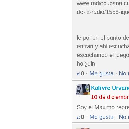
www radiocubana cu/
de-la-radio/1558-iq
le ponen el punto d
entran y ahi escucha
escuchando el juego
holguin
0
·
Me gusta
·
No 
Kalivre Urvan
10 de diciemb
Soy el Maximo repre
0
·
Me gusta
·
No 