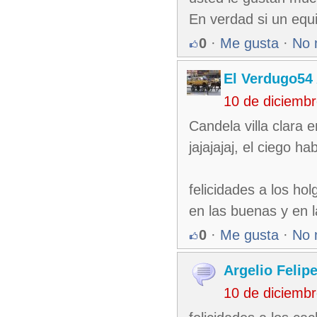
En verdad si un equi
0
·
Me gusta
·
No 
El Verdugo54
10 de diciemb
Candela villa clara 
jajajajaj, el ciego ha
felicidades a los ho
en las buenas y en 
0
·
Me gusta
·
No 
Argelio Felip
10 de diciemb