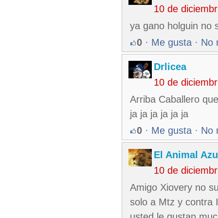
10 de diciemb
ya gano holguin no 
0
·
Me gusta
·
No 
Drlicea
10 de diciemb
Arriba Caballero qu
ja ja ja ja ja ja
0
·
Me gusta
·
No 
El Animal Azu
10 de diciemb
Amigo Xiovery no su
solo a Mtz y contra 
usted le gustan muc