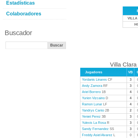
Estadísticas
Colaboradores
VILLA
H
Buscador
Villa Clara
Jugadores
VB
Yordanis Linares
CF
3
Andy Zamora
RF
3
Ariel Borrero
1B
4
Yurien Vizcaino
D
4
Ramon Lunar
LF
4
Yandrys Canto
2B
2
Yeniet Perez
3B
3
Yulexis La Rosa
R
3
Sandy Fernandez
SS
3
Freddy Asiel Alvarez
L
0