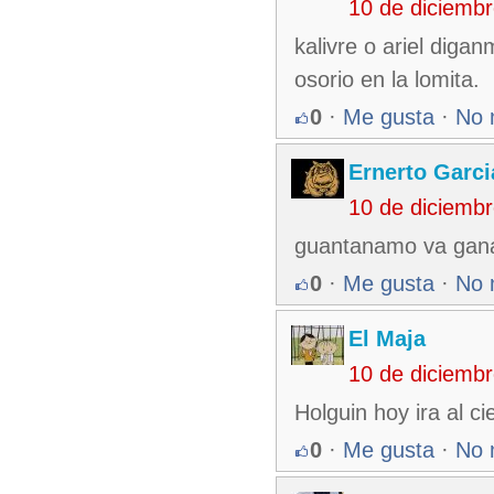
10 de diciemb
kalivre o ariel diga
osorio en la lomita.
0
·
Me gusta
·
No 
Ernerto Garc
10 de diciemb
guantanamo va ganan
0
·
Me gusta
·
No 
El Maja
10 de diciemb
Holguin hoy ira al c
0
·
Me gusta
·
No 