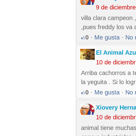
9 de diciembr
villa clara campeon 
,pues freddy los va a
0
·
Me gusta
·
No 
El Animal Azu
10 de diciemb
Arriba cachorros a 
la yeguita . Si lo lo
0
·
Me gusta
·
No 
Xiovery Herna
10 de diciemb
animal tiene muchas g