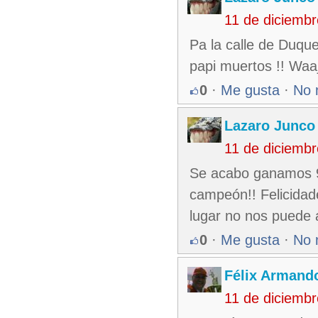
11 de diciemb
Pa la calle de Duqu
papi muertos !! Waa
0
·
Me gusta
·
No 
Lazaro Junco
11 de diciemb
Se acabo ganamos 9
campeón!! Felicidad
lugar no nos puede a
0
·
Me gusta
·
No 
Félix Armando
11 de diciemb