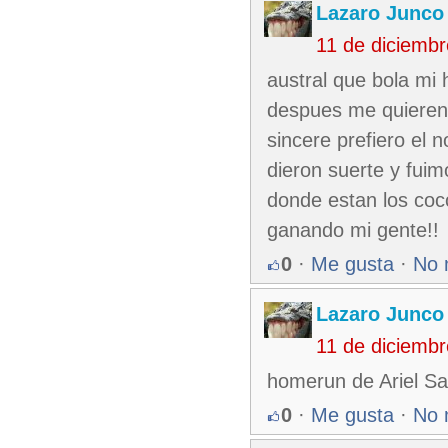
Lazaro Junco
11 de diciemb
austral que bola mi
despues me quieren c
sincere prefiero el
dieron suerte y fui
donde estan los coc
ganando mi gente!!
0
·
Me gusta
·
No 
Lazaro Junco
11 de diciemb
homerun de Ariel Sa
0
·
Me gusta
·
No 