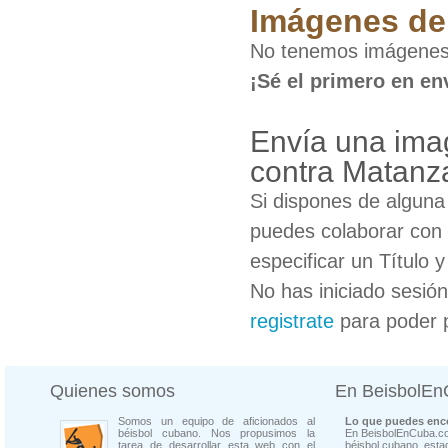
Imágenes de 
No tenemos imágenes
¡Sé el primero en en
Envía una ima
contra Matanz
Si dispones de algun
puedes colaborar con 
especificar un Título 
No has iniciado sesió
registrate
para poder 
Quienes somos
En BeisbolE
Somos un equipo de aficionados al
Lo que puedes enco
béisbol cubano. Nos propusimos la
En BeisbolEnCuba.co
tarea de desarrollar esta web con el
béisbol cubano, estad