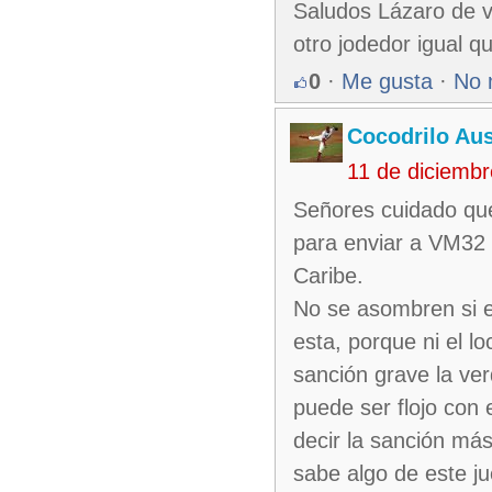
Saludos Lázaro de ve
otro jodedor igual q
0
·
Me gusta
·
No 
Cocodrilo Aus
11 de diciemb
Señores cuidado que
para enviar a VM32 a
Caribe.
No se asombren si e
esta, porque ni el l
sanción grave la ver
puede ser flojo con
decir la sanción más
sabe algo de este j