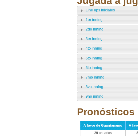
Jugada a jug
Line ups iniciales
1er inning
2do inning
3er inning
4to inning
5to inning
6to inning
7mo inning
8vo inning
9no inning
Pronósticos 
A favor de Guantanamo
A fav
29
usuarios