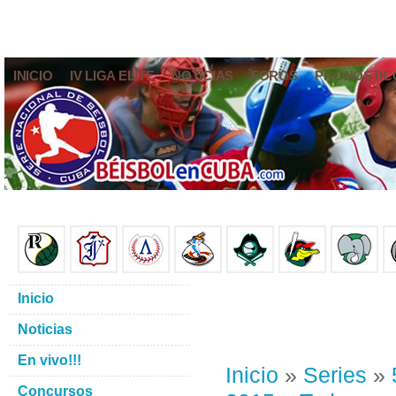
INICIO
IV LIGA ELITE
NOTICIAS
FOROS
PRONÓSTIC
Inicio
Noticias
En vivo!!!
Inicio
»
Series
»
Concursos