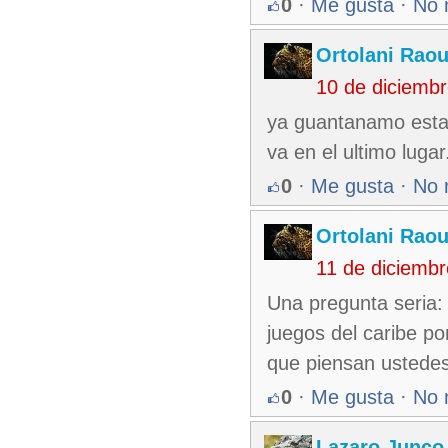
0
·
Me gusta
·
No 
Ortolani Raou
10 de diciemb
ya guantanamo esta a
va en el ultimo lugar
0
·
Me gusta
·
No 
Ortolani Raou
11 de diciemb
Una pregunta seria
juegos del caribe p
que piensan ustede
0
·
Me gusta
·
No 
Lazaro Junco