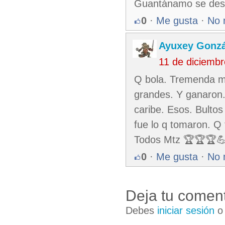
Guantánamo se despi
0
·
Me gusta
·
No 
Ayuxey Gonzá
11 de diciemb
Q bola. Tremenda met
grandes. Y ganaron. 
caribe. Esos. Bulto
fue lo q tomaron. Q 
Todos Mtz 🏆🏆🏆
0
·
Me gusta
·
No 
Deja tu coment
Debes
iniciar sesión