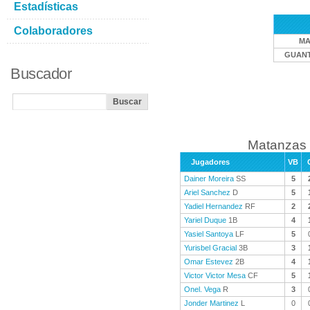
Estadísticas
Colaboradores
MA
GUAN
Buscador
Matanzas 
Jugadores
VB
Dainer Moreira
SS
5
Ariel Sanchez
D
5
Yadiel Hernandez
RF
2
Yariel Duque
1B
4
Yasiel Santoya
LF
5
Yurisbel Gracial
3B
3
Omar Estevez
2B
4
Victor Victor Mesa
CF
5
Onel. Vega
R
3
Jonder Martinez
L
0