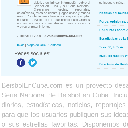
objetivo de brindar información sobre el
los juegos y más...
Béisbol en Cuba y su Serie Nacional.
Ofrecemos noticias, reportajes,
estadísticas, foros de debate, juegos online y mucho
Noticias del béisb
más... Constantemente buscamos mejorar y ampliar
nuestros servicios por lo que pronto publicaremos
Foros, opiniones, 
nuevas secciones en nuestra web como concursos
y otros entretenimientos.
Concursos sobre e
© copyright 2009 - 2026
BeisbolEnCuba.com
Estadísticas de la 
Inicio
|
Mapa del sitio
|
Contacto
Serie 50, la Serie d
Redes sociales:
Mapa de nuestra 
Directorio de Béi
BeisbolEnCuba.com es un proyecto desarr
Serie Nacional de Béisbol en Cuba. Inclui
diarios, estadísticas, noticias, report
para que los usuarios publiquen sus ideas
o sus estrellas favoritas. Disponemos d