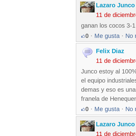
Lazaro Junco
11 de diciemb
ganan los cocos 3-1
0
·
Me gusta
·
No 
Felix Diaz
11 de diciemb
Junco estoy al 100%
el equipo industrial
demas y eso es una 
franela de Heneque
0
·
Me gusta
·
No 
Lazaro Junco
11 de diciemb