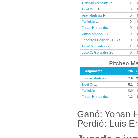
Orlando Arencibia
R
1
Noel Ortiz
L
0
Ariel Martinez
R
0
Yuniolvis
L
0
Yohan Hernandez
L
0
Anibal Medina
2B
0
Jefferson Delgado
(1)-3B
0
Norel Gonzalez
(2)
1
Julio C. Gonzalez
2B
0
Pitcheo M
Jugadores
INN
V
Jonder Martinez
7.0
2
Noel Ortiz
0.1
Yuniolvis
0.0
Yohan Hernandez
1.2
Ganó: Yohan H
Perdió: Luis E