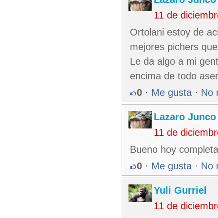
11 de diciemb
Ortolani estoy de ac
mejores pichers que
Le da algo a mi gen
encima de todo aser
0
·
Me gusta
·
No 
Lazaro Junco
11 de diciemb
Bueno hoy completa
0
·
Me gusta
·
No 
Yuli Gurriel
11 de diciemb