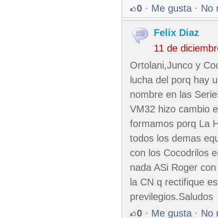
0
·
Me gusta
·
No 
Felix Diaz
11 de diciemb
Ortolani,Junco y Coc
lucha del porq hay 
nombre en las Serie
VM32 hizo cambio en
formamos porq La Ha
todos los demas equ
con los Cocodrilos 
nada ASi Roger con 
la CN q rectifique 
previlegios.Saludos
0
·
Me gusta
·
No 