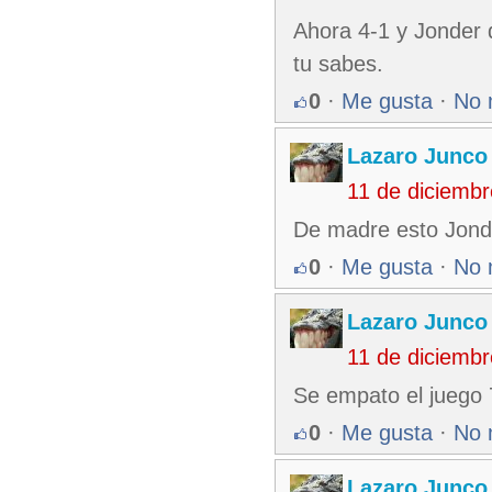
Ahora 4-1 y Jonder q
tu sabes.
0
·
Me gusta
·
No 
Lazaro Junco
11 de diciemb
De madre esto Jonde
0
·
Me gusta
·
No 
Lazaro Junco
11 de diciemb
Se empato el juego 
0
·
Me gusta
·
No 
Lazaro Junco