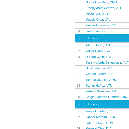
Norge Luis Ruiz
,
CMG
Freddy Asiel Alvarez
,
VCL
Misael Villa
,
ART
Yoalkis Cruz
,
LTU
Yander Guevara
,
CAV
20
Ismel Jimenez
,
SSP
#
Jugador
Alberto Bicet
,
SCU
22
Yunier Cano
,
CAV
23
Robelio Carrillo
,
VCL
Jose Norbelis Betancourt
,
MAY
Ulfrido Garcia
,
SCU
Yosvani Torres
,
PRI
27
Yusmel Velazquez
,
HOL
28
Darien Nuñez
,
LTU
Yulieski Gonzalez
,
ART
30
Sergio Eduardo Luzardo
,
MAY
#
Jugador
Yunier Gamboa
,
IJV
32
Lander Moreira
,
GTM
Alain Tamayo
,
GRA
34
Yunieski Diaz
,
IJV