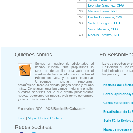
Leorisbel Sanchez
,
CFG
36
Vladimir Baños
,
PRI
37
Dachel Duquesne
,
CAV
38
Yudiel Rodriguez
,
LTU
Yasiel Morales
,
CFG
40
Noelvis Entenza
,
IND
Quienes somos
En BeisbolE
Somos un equipo de aficionados al
Lo que puedes enco
béisbol cubano. Nos propusimos la
En BeisbolEnCuba.co
tarea de desarrollar esta web con el
béisbol cubano, estad
objetivo de brindar información sobre el
los juegos y más...
Béisbol en Cuba y su Serie Nacional.
Ofrecemos noticias, reportajes,
estadísticas, foros de debate, juegos online y mucho
Noticias del béisb
más... Constantemente buscamos mejorar y ampliar
nuestros servicios por lo que pronto publicaremos
Foros, opiniones, 
nuevas secciones en nuestra web como concursos
y otros entretenimientos.
Concursos sobre e
© copyright 2009 - 2026
BeisbolEnCuba.com
Estadísticas de la 
Inicio
|
Mapa del sitio
|
Contacto
Serie 50, la Serie d
Redes sociales:
Mapa de nuestra 