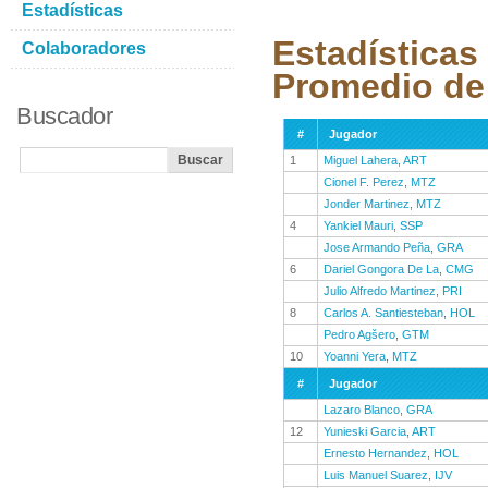
Estadísticas
Estadísticas
Colaboradores
Promedio de
Buscador
#
Jugador
1
Miguel Lahera
,
ART
Cionel F. Perez
,
MTZ
Jonder Martinez
,
MTZ
4
Yankiel Mauri
,
SSP
Jose Armando Peña
,
GRA
6
Dariel Gongora De La
,
CMG
Julio Alfredo Martinez
,
PRI
8
Carlos A. Santiesteban
,
HOL
Pedro Agšero
,
GTM
10
Yoanni Yera
,
MTZ
#
Jugador
Lazaro Blanco
,
GRA
12
Yunieski Garcia
,
ART
Ernesto Hernandez
,
HOL
Luis Manuel Suarez
,
IJV