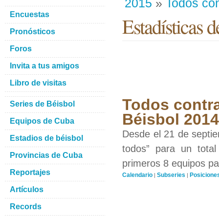
2015
»
Todos con
Encuestas
Estadísticas d
Pronósticos
Foros
Invita a tus amigos
Libro de visitas
Todos contra
Series de Béisbol
Béisbol 201
Equipos de Cuba
Desde el 21 de septiem
Estadios de béisbol
todos” para un total
Provincias de Cuba
primeros 8 equipos par
Reportajes
Calendario
Subseries
Posicione
|
|
Artículos
Records