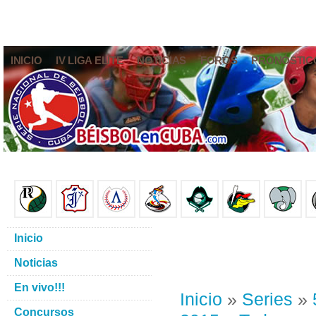
INICIO
IV LIGA ELITE
NOTICIAS
FOROS
PRONÓSTIC
Inicio
Noticias
En vivo!!!
Inicio
»
Series
»
Concursos