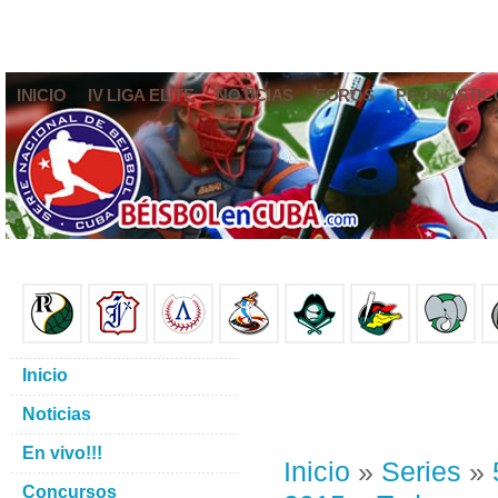
INICIO
IV LIGA ELITE
NOTICIAS
FOROS
PRONÓSTIC
Inicio
Noticias
En vivo!!!
Inicio
»
Series
»
Concursos