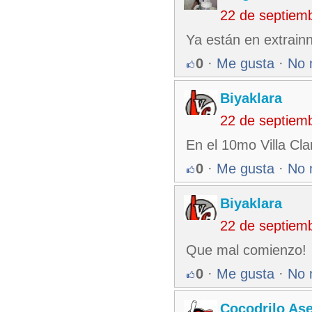
22 de septiem
Ya están en extrain
0
·
Me gusta
·
No 
Biyaklara
22 de septiem
En el 10mo Villa Cla
0
·
Me gusta
·
No 
Biyaklara
22 de septiem
Que mal comienzo!
0
·
Me gusta
·
No 
Cocodrilo As