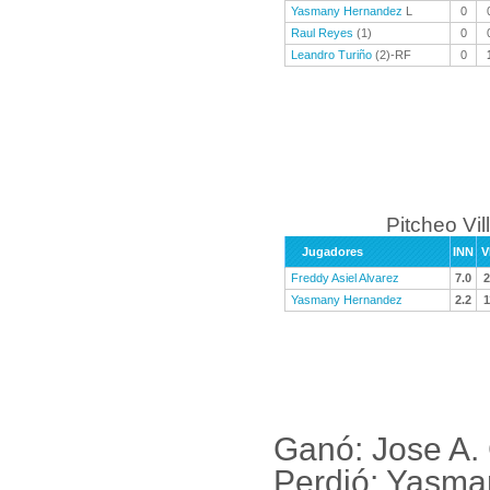
Yasmany Hernandez
L
0
Raul Reyes
(1)
0
Leandro Turiño
(2)-RF
0
Pitcheo Vil
Jugadores
INN
V
Freddy Asiel Alvarez
7.0
2
Yasmany Hernandez
2.2
1
Ganó: Jose A.
Perdió: Yasma