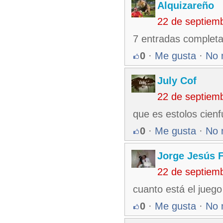
Alquizareño
22 de septiem
7 entradas completas
0
·
Me gusta
·
No 
July Cof
22 de septiem
que es estolos cienf
0
·
Me gusta
·
No 
Jorge Jesús F
22 de septiem
cuanto está el juego
0
·
Me gusta
·
No 