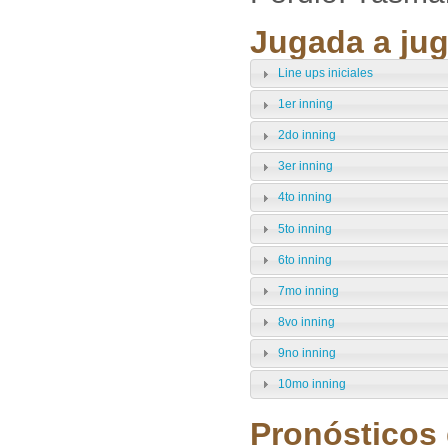
Jugada a jug
Line ups iniciales
1er inning
2do inning
3er inning
4to inning
5to inning
6to inning
7mo inning
8vo inning
9no inning
10mo inning
Pronósticos 