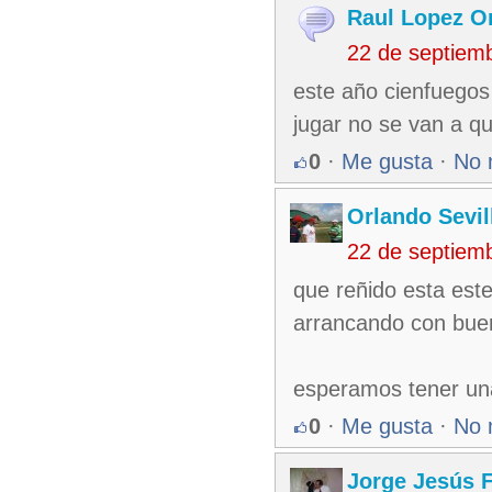
Raul Lopez O
22 de septiem
este año cienfuegos
jugar no se van a q
0
·
Me gusta
·
No 
Orlando Sevil
22 de septiem
que reñido esta est
arrancando con buen
esperamos tener una
0
·
Me gusta
·
No 
Jorge Jesús F