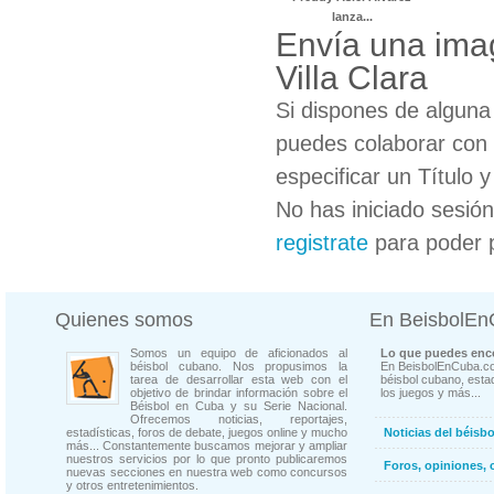
lanza...
Envía una ima
Villa Clara
Si dispones de algun
puedes colaborar con 
especificar un Título 
No has iniciado sesió
registrate
para poder 
Quienes somos
En BeisbolE
Somos un equipo de aficionados al
Lo que puedes enco
béisbol cubano. Nos propusimos la
En BeisbolEnCuba.co
tarea de desarrollar esta web con el
béisbol cubano, estad
objetivo de brindar información sobre el
los juegos y más...
Béisbol en Cuba y su Serie Nacional.
Ofrecemos noticias, reportajes,
estadísticas, foros de debate, juegos online y mucho
Noticias del béisb
más... Constantemente buscamos mejorar y ampliar
nuestros servicios por lo que pronto publicaremos
Foros, opiniones, 
nuevas secciones en nuestra web como concursos
y otros entretenimientos.