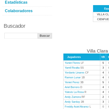
Estadísticas
Equ
Colaboradores
VILLA C
CIENFU
Buscador
Villa Clara
Jugadores
VB
Yuniet Flores
LF
5
Yamil Rivalta
SS
3
Yordanis Linares
CF
4
Ramon Lunar
1B
4
Yeniet Perez
3B
5
Ariel Borrero
D
4
Yulexis La Rosa
R
4
Andy Zamora
RF
2
Andy Sarduy
2B
3
Freddy Asiel Alvarez
L
0