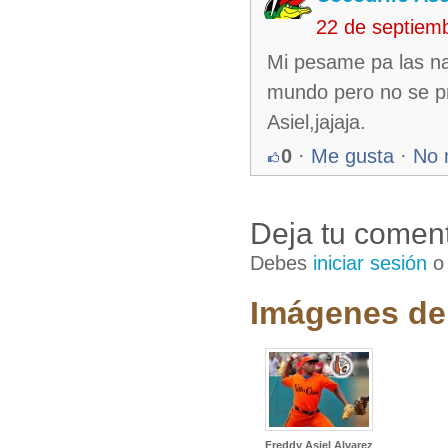
22 de septiem
Mi pesame pa las nar
mundo pero no se p
Asiel,jajaja.
0
·
Me gusta
·
No 
Deja tu coment
Debes
iniciar sesión
Imágenes de 
Freddy Asiel Alvarez