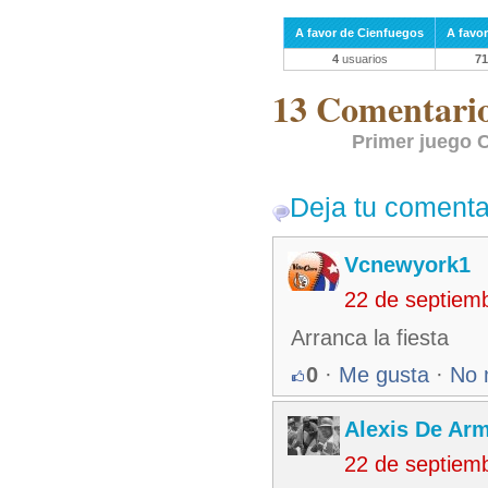
A favor de Cienfuegos
A favor
4
usuarios
71
13 Comentarios
Primer juego C
Deja tu comenta
Vcnewyork1
22 de septiem
Arranca la fiesta
0
·
Me gusta
·
No 
Alexis De Ar
22 de septiem