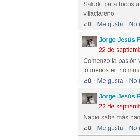
Saludo para todos a
villaclareno
0
·
Me gusta
·
No 
Jorge Jesús F
22 de septiem
Comenzo la pasión v
lo menos en nómina
0
·
Me gusta
·
No 
Jorge Jesús F
22 de septiem
Nadie sabe más nad
0
·
Me gusta
·
No 