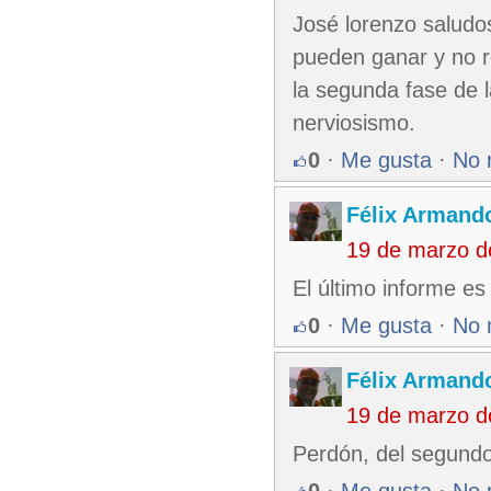
José lorenzo saludos
pueden ganar y no r
la segunda fase de l
nerviosismo.
0
·
Me gusta
·
No 
Félix Armando
19 de marzo d
El último informe es 
0
·
Me gusta
·
No 
Félix Armando
19 de marzo d
Perdón, del segundo
0
·
Me gusta
·
No 