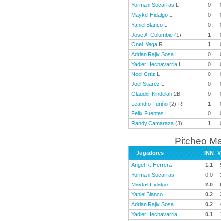
Yormani Socarras
L
0
Maykel Hidalgo
L
0
Yaniel Blanco
L
0
Jose A. Columbie
(1)
1
Onel. Vega
R
1
Adrian Rajiv Sosa
L
0
Yadier Hechavarria
L
0
Noel Ortiz
L
0
Joel Suarez
L
0
Glauder Kindelan
2B
0
Leandro Turiño
(2)-RF
1
Felix Fuentes
L
0
Randy Camaraza
(3)
1
Pitcheo M
Jugadores
INN
V
Angel R. Herrera
1.1
Yormani Socarras
0.0
Maykel Hidalgo
2.0
Yaniel Blanco
0.2
Adrian Rajiv Sosa
0.2
Yadier Hechavarria
0.1