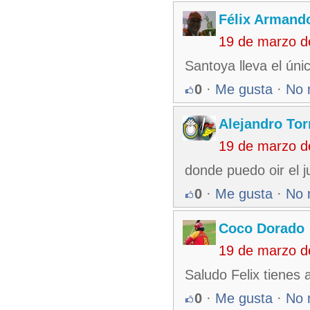
Félix Armando
19 de marzo d
Santoya lleva el úni
0
·
Me gusta
·
No 
Alejandro Tor
19 de marzo d
donde puedo oir el 
0
·
Me gusta
·
No 
Coco Dorado
19 de marzo d
Saludo Felix tienes 
0
·
Me gusta
·
No 