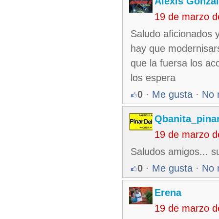
Alexis Gonza
19 de marzo d
Saludo aficionados 
hay que modernisars
que la fuersa los
los espera
0
·
Me gusta
·
No 
Qbanita_pina
19 de marzo d
Saludos amigos... su
0
·
Me gusta
·
No 
Erena
19 de marzo d