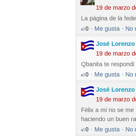
19 de marzo d
La página de la fed
0
·
Me gusta
·
No 
José Lorenzo
19 de marzo d
Qbanita te respondi 
0
·
Me gusta
·
No 
José Lorenzo
19 de marzo d
Félix a mi no se me
haciendo un buen ra
0
·
Me gusta
·
No 