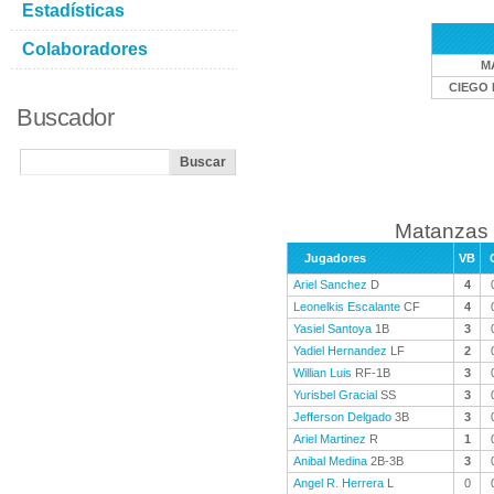
Estadísticas
Colaboradores
M
CIEGO 
Buscador
Matanzas 
Jugadores
VB
Ariel Sanchez
D
4
Leonelkis Escalante
CF
4
Yasiel Santoya
1B
3
Yadiel Hernandez
LF
2
Willian Luis
RF-1B
3
Yurisbel Gracial
SS
3
Jefferson Delgado
3B
3
Ariel Martinez
R
1
Anibal Medina
2B-3B
3
Angel R. Herrera
L
0