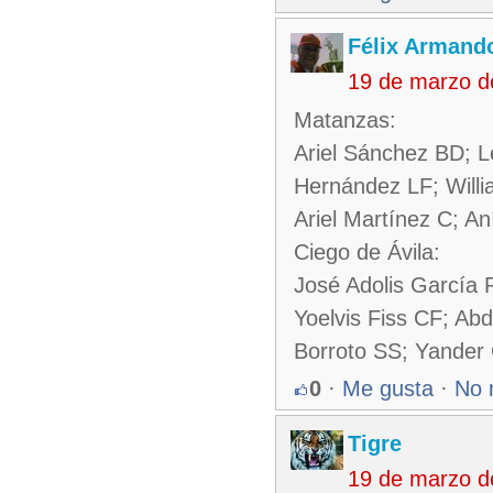
Félix Armando
19 de marzo d
Matanzas:
Ariel Sánchez BD; L
Hernández LF; Willi
Ariel Martínez C; An
Ciego de Ávila:
José Adolis García 
Yoelvis Fiss CF; Ab
Borroto SS; Yander
0
·
Me gusta
·
No 
Tigre
19 de marzo d