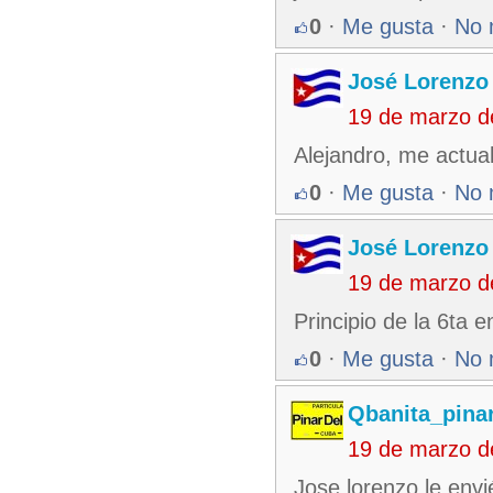
0
·
Me gusta
·
No 
José Lorenzo
19 de marzo d
Alejandro, me actua
0
·
Me gusta
·
No 
José Lorenzo
19 de marzo d
Principio de la 6ta
0
·
Me gusta
·
No 
Qbanita_pina
19 de marzo d
Jose lorenzo le envié