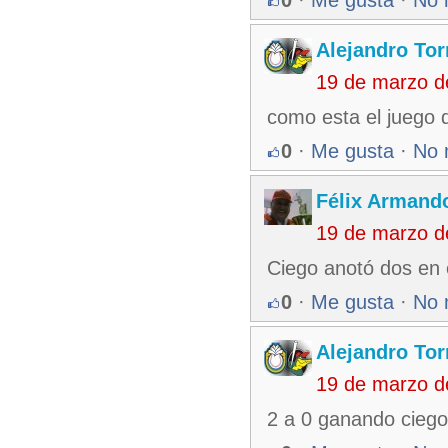
Alejandro Tor
19 de marzo d
como esta el juego q
0
·
Me gusta
·
No 
Félix Armando
19 de marzo d
Ciego anotó dos en 
0
·
Me gusta
·
No 
Alejandro Tor
19 de marzo d
2 a 0 ganando ciego