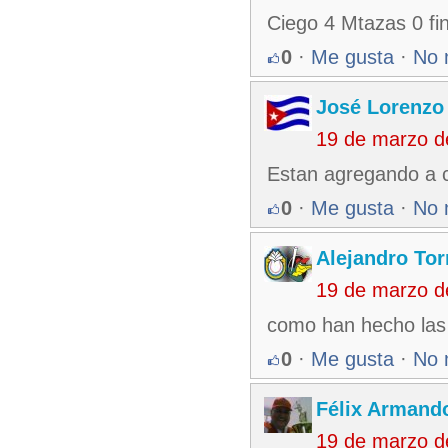
Ciego 4 Mtazas 0 fin
0
·
Me gusta
·
No 
José Lorenzo
19 de marzo d
Estan agregando a cu
0
·
Me gusta
·
No 
Alejandro Tor
19 de marzo d
como han hecho las 
0
·
Me gusta
·
No 
Félix Armando
19 de marzo d