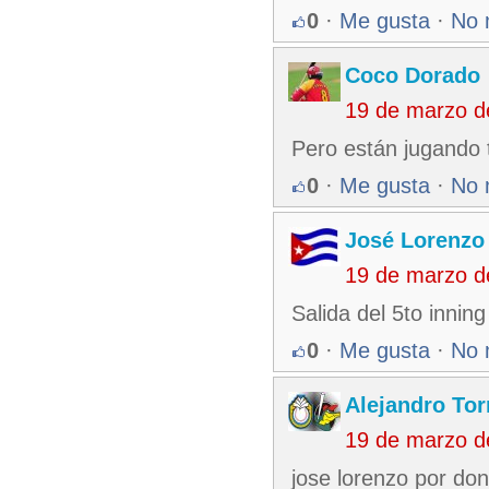
0
·
Me gusta
·
No 
Coco Dorado
19 de marzo d
Pero están jugando 
0
·
Me gusta
·
No 
José Lorenzo
19 de marzo d
Salida del 5to innin
0
·
Me gusta
·
No 
Alejandro Tor
19 de marzo d
jose lorenzo por don