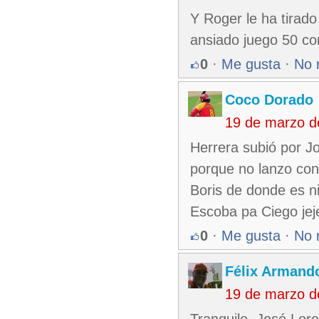
Y Roger le ha tirado
ansiado juego 50 co
0
·
Me gusta
·
No 
Coco Dorado
19 de marzo d
Herrera subió por 
porque no lanzo con 
Boris de donde es ni
Escoba pa Ciego jej
0
·
Me gusta
·
No 
Félix Armando
19 de marzo d
Tranquilo, José Lore