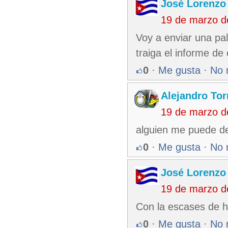
José Lorenzo
19 de marzo d
Voy a enviar una pa
traiga el informe de
0
·
Me gusta
·
No 
Alejandro Tor
19 de marzo d
alguien me puede de
0
·
Me gusta
·
No 
José Lorenzo
19 de marzo d
Con la escases de h
0
·
Me gusta
·
No 