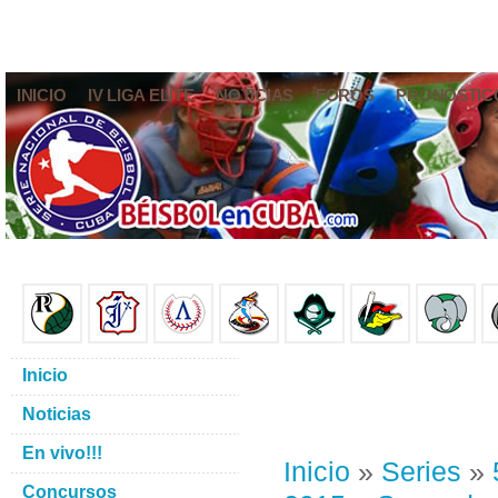
INICIO
IV LIGA ELITE
NOTICIAS
FOROS
PRONÓSTIC
Inicio
Noticias
En vivo!!!
Inicio
»
Series
»
Concursos