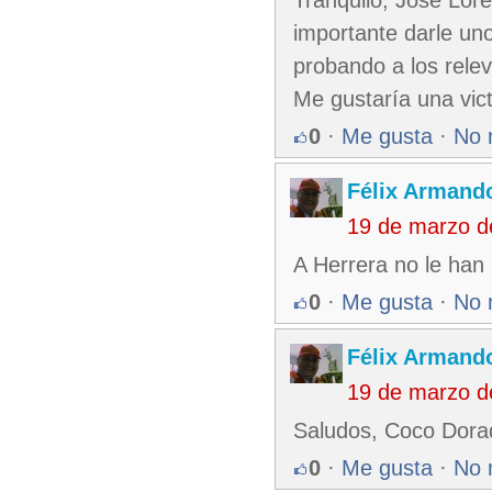
importante darle un
probando a los rele
Me gustaría una vict
0
·
Me gusta
·
No 
Félix Armando
19 de marzo d
A Herrera no le han
0
·
Me gusta
·
No 
Félix Armando
19 de marzo d
Saludos, Coco Dora
0
·
Me gusta
·
No 