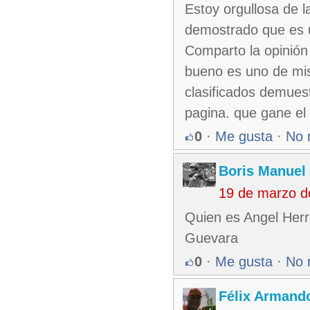
Estoy orgullosa de 
demostrado que es u
Comparto la opinió
bueno es uno de mis
clasificados demues
pagina. que gane el
0
·
Me gusta
·
No 
Boris Manuel
19 de marzo d
Quien es Angel Herr
Guevara
0
·
Me gusta
·
No 
Félix Armando