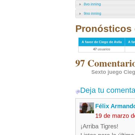
8vo inning
9no inning
Pronósticos 
A favor de Ciego de Avila
A fa
47
usuarios
97 Comentarios
Sexto juego Cieg
Deja tu comenta
Félix Armando
19 de marzo d
¡Arriba Tigres!