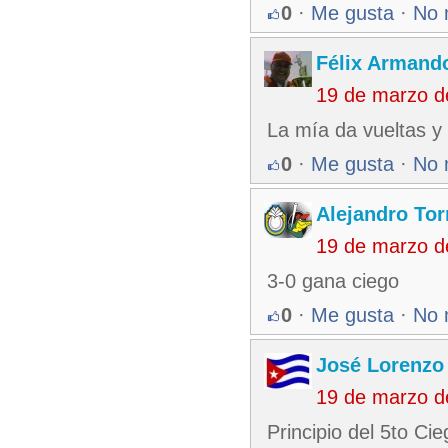
0
·
Me gusta
·
No 
Félix Armando
19 de marzo d
La mía da vueltas y 
0
·
Me gusta
·
No 
Alejandro Tor
19 de marzo d
3-0 gana ciego
0
·
Me gusta
·
No 
José Lorenzo
19 de marzo d
Principio del 5to Ci