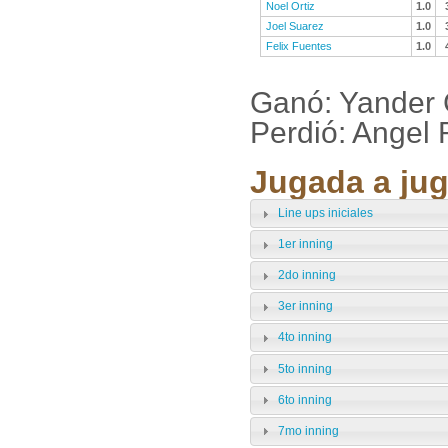
Noel Ortiz
1.0
Joel Suarez
1.0
Felix Fuentes
1.0
Ganó: Yander 
Perdió: Angel 
Jugada a jug
Line ups iniciales
1er inning
2do inning
3er inning
4to inning
5to inning
6to inning
7mo inning