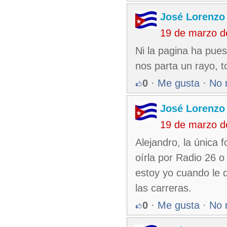
José Lorenzo
19 de marzo d
Ni la pagina ha pue
nos parta un rayo, 
0
·
Me gusta
·
No 
José Lorenzo
19 de marzo d
Alejandro, la única 
oírla por Radio 26 o
estoy yo cuando le d
las carreras.
0
·
Me gusta
·
No 