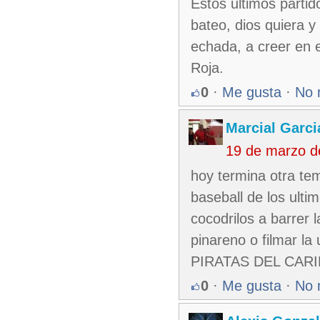
Estos ultimos partid
bateo, dios quiera y
echada, a creer en
Roja.
0
·
Me gusta
·
No 
Marcial Garci
19 de marzo d
hoy termina otra te
baseball de los ulti
cocodrilos a barrer
pinareno o filmar l
PIRATAS DEL CAR
0
·
Me gusta
·
No 