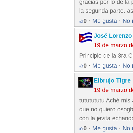
gracias por lo de la
la segunda parte. as
0
·
Me gusta
·
No 
José Lorenzo
19 de marzo d
Principio de la 3ra 
0
·
Me gusta
·
No 
Elbrujo Tigre
19 de marzo d
tututututu Aché mis 
que no quiero osogb
con la jevita echand
0
·
Me gusta
·
No 