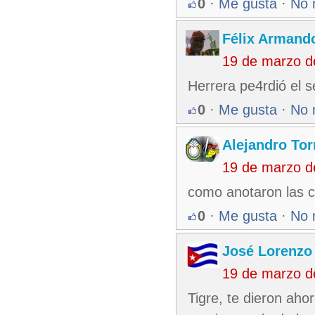
0
·
Me gusta
·
No 
Félix Armando
19 de marzo d
Herrera pe4rdió el s
0
·
Me gusta
·
No 
Alejandro Tor
19 de marzo d
como anotaron las c
0
·
Me gusta
·
No 
José Lorenzo
19 de marzo d
Tigre, te dieron aho