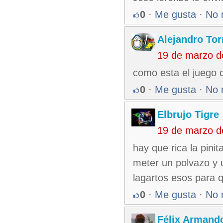
0
·
Me gusta
·
No 
Alejandro Tor
19 de marzo d
como esta el juego 
0
·
Me gusta
·
No 
Elbrujo Tigre
19 de marzo d
hay que rica la pini
meter un polvazo y u
lagartos esos para
0
·
Me gusta
·
No 
Félix Armando