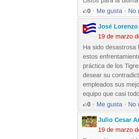
Listos para la última
0
·
Me gusta
·
No 
José Lorenzo
19 de marzo d
Ha sido desastrosa 
estos enfrentamient
práctica de los Tigr
desear su contradict
empleados sus mejore
equipo que casi tod
0
·
Me gusta
·
No 
Julio Cesar A
19 de marzo d