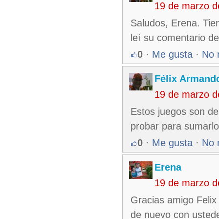
19 de marzo d
Saludos, Erena. Tie
leí su comentario d
0
·
Me gusta
·
No 
Félix Armando
19 de marzo d
Estos juegos son de
probar para sumarl
0
·
Me gusta
·
No 
Erena
19 de marzo d
Gracias amigo Felix
de nuevo con usted