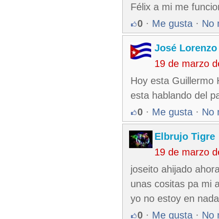
Félix a mi me funcio
0
·
Me gusta
·
No 
José Lorenzo
19 de marzo d
Hoy esta Guillermo H
esta hablando del pa
0
·
Me gusta
·
No 
Elbrujo Tigre
19 de marzo d
joseito ahijado aho
unas cositas pa mi 
yo no estoy en nada
0
·
Me gusta
·
No 