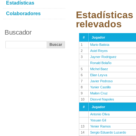
Estadísticas
Estadísticas
Colaboradores
relevados
Buscador
#
Jugador
1
Mario Batista
2
Asiel Reyes
3
Jayner Rodriguez
Ronald Bolaño
5
Michel Baez
6
Elian Leyva
7
Javier Pedroso
8
Yunier Castillo
9
Mailon Cruz
10
Diosvel Napoles
#
Jugador
Antonio Oliva
Yosuan Gil
13
Yenier Ramos
14
Sergio Eduardo Luzardo