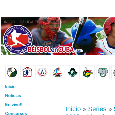
INICIO
IV LIGA ELITE
NOTICIAS
FOROS
PRONÓSTIC
Inicio
Noticias
En vivo!!!
Inicio
»
Series
»
Concursos