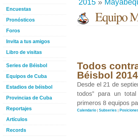
2015
»
Mayabeq
Encuestas
Equipo M
Pronósticos
Foros
Invita a tus amigos
Libro de visitas
Todos contra
Series de Béisbol
Béisbol 201
Equipos de Cuba
Desde el 21 de septiem
Estadios de béisbol
todos” para un total
Provincias de Cuba
primeros 8 equipos par
Reportajes
Calendario
Subseries
Posicione
|
|
Artículos
Records