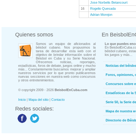
Jose Norbelis Betancourt
16
Rogelio Quesada
Adrian Morejon
Quienes somos
En BeisbolE
Somos un equipo de aficionados al
Lo que puedes enco
béisbol cubano. Nos propusimos la
En BeisbolEnCuba.co
tarea de desarrollar esta web con el
béisbol cubano, estad
objetivo de brindar información sobre el
los juegos y más...
Béisbol en Cuba y su Serie Nacional.
Ofrecemos noticias, reportajes,
estadísticas, foros de debate, juegos online y mucho
Noticias del béisb
más... Constantemente buscamos mejorar y ampliar
nuestros servicios por lo que pronto publicaremos
Foros, opiniones, 
nuevas secciones en nuestra web como concursos
y otros entretenimientos.
Concursos sobre e
© copyright 2009 - 2026
BeisbolEnCuba.com
Estadísticas de la 
Inicio
|
Mapa del sitio
|
Contacto
Serie 50, la Serie d
Redes sociales:
Mapa de nuestra 
Directorio de Béi