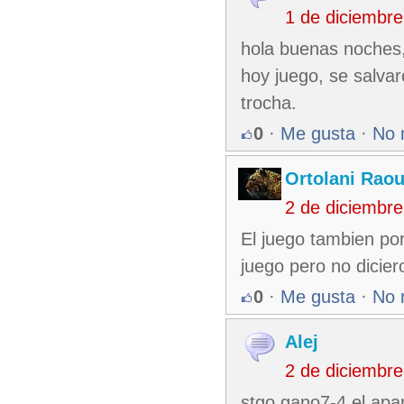
1 de diciembr
hola buenas noches,
hoy juego, se salva
trocha.
0
·
Me gusta
·
No 
Ortolani Raou
2 de diciembr
El juego tambien po
juego pero no dicier
0
·
Me gusta
·
No 
Alej
2 de diciembr
stgo gano7-4 el apar