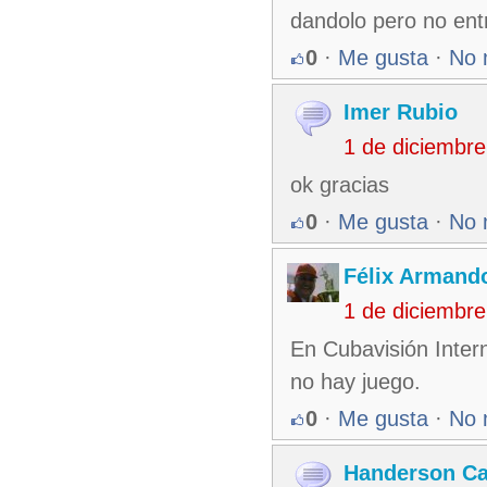
dandolo pero no ent
0
·
Me gusta
·
No 
Imer Rubio
1 de diciembr
ok gracias
0
·
Me gusta
·
No 
Félix Armando
1 de diciembr
En Cubavisión Inter
no hay juego.
0
·
Me gusta
·
No 
Handerson Ca