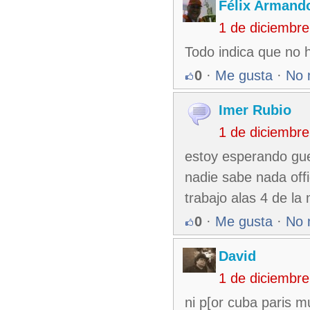
Félix Armando
1 de diciembr
Todo indica que no 
0
·
Me gusta
·
No 
Imer Rubio
1 de diciembr
estoy esperando gue
nadie sabe nada off
trabajo alas 4 de l
0
·
Me gusta
·
No 
David
1 de diciembr
ni p[or cuba paris m