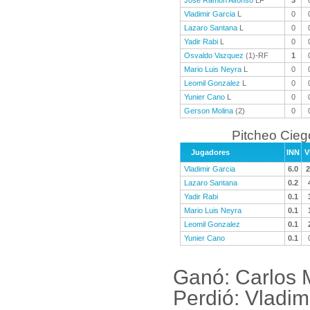
Jose Ramon Alfonso
LF
3
Vladimir Garcia
L
0
Lazaro Santana
L
0
Yadir Rabi
L
0
Osvaldo Vazquez
(1)-RF
1
Mario Luis Neyra
L
0
Leomil Gonzalez
L
0
Yunier Cano
L
0
Gerson Molina
(2)
0
Pitcheo Cieg
Jugadores
INN
V
Vladimir Garcia
6.0
2
Lazaro Santana
0.2
Yadir Rabi
0.1
Mario Luis Neyra
0.1
Leomil Gonzalez
0.1
Yunier Cano
0.1
Ganó: Carlos 
Perdió: Vladim