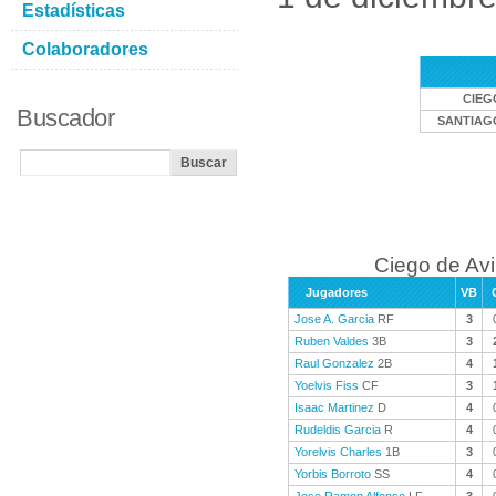
Estadísticas
Colaboradores
CIEG
Buscador
SANTIAG
Ciego de Avi
Jugadores
VB
Jose A. Garcia
RF
3
Ruben Valdes
3B
3
Raul Gonzalez
2B
4
Yoelvis Fiss
CF
3
Isaac Martinez
D
4
Rudeldis Garcia
R
4
Yorelvis Charles
1B
3
Yorbis Borroto
SS
4