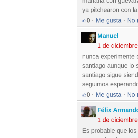
mañana con guevara
ya pitchearon con la
0
·
Me gusta
·
No 
Manuel
1 de diciembr
nunca experimente dis
santiago aunque lo 
santiago sigue siend
seguimos esperand
0
·
Me gusta
·
No 
Félix Armando
1 de diciembr
Es probable que los