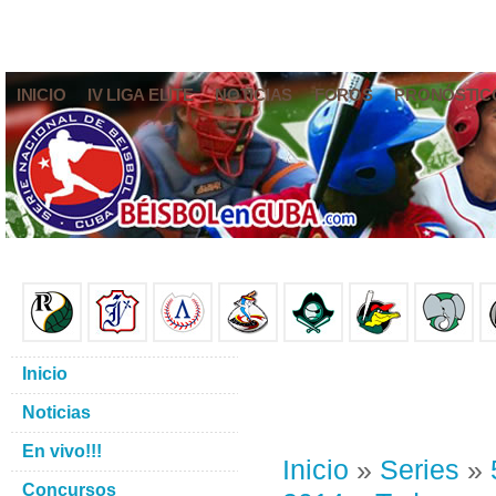
INICIO
IV LIGA ELITE
NOTICIAS
FOROS
PRONÓSTIC
Inicio
Noticias
En vivo!!!
Inicio
»
Series
»
Concursos