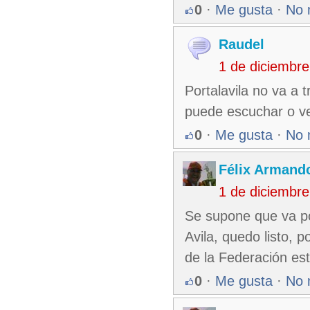
0
·
Me gusta
·
No 
Raudel
1 de diciembr
Portalavila no va a 
puede escuchar o v
0
·
Me gusta
·
No 
Félix Armando
1 de diciembr
Se supone que va por
Avila, quedo listo, 
de la Federación es
0
·
Me gusta
·
No 