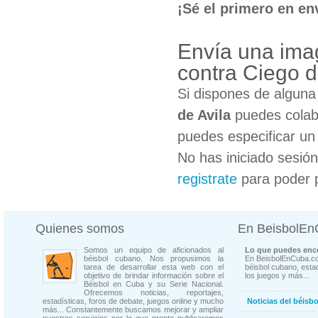
¡Sé el primero en en
Envía una ima
contra Ciego d
Si dispones de algun
de Avila
puedes colabo
puedes especificar un 
No has iniciado sesió
registrate
para poder 
Quienes somos
En BeisbolE
Somos un equipo de aficionados al
Lo que puedes enco
béisbol cubano. Nos propusimos la
En BeisbolEnCuba.co
tarea de desarrollar esta web con el
béisbol cubano, estad
objetivo de brindar información sobre el
los juegos y más...
Béisbol en Cuba y su Serie Nacional.
Ofrecemos noticias, reportajes,
estadísticas, foros de debate, juegos online y mucho
Noticias del béisb
más... Constantemente buscamos mejorar y ampliar
nuestros servicios por lo que pronto publicaremos