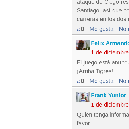
ataque de Ciego res
Santiago, así que c
carreras en los dos
0
·
Me gusta
·
No 
Félix Armando
1 de diciembr
El juego está anunc
¡Arriba Tigres!
0
·
Me gusta
·
No 
Frank Yunior
1 de diciembr
Quien tenga informac
favor...