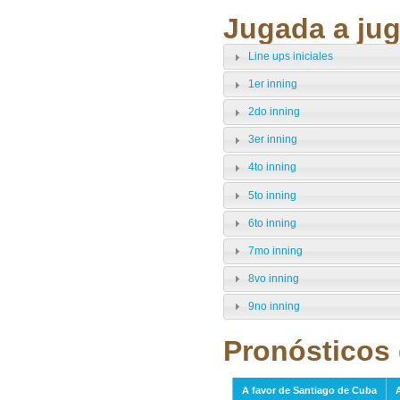
Jugada a jug
Line ups iniciales
1er inning
2do inning
3er inning
4to inning
5to inning
6to inning
7mo inning
8vo inning
9no inning
Pronósticos 
A favor de Santiago de Cuba