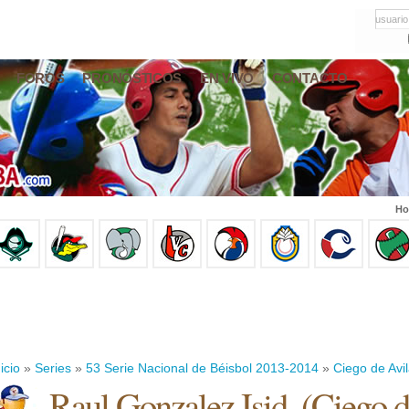
usuario
FOROS
PRONÓSTICOS
EN VIVO
CONTACTO
Ho
icio
»
Series
»
53 Serie Nacional de Béisbol 2013-2014
»
Ciego de Avi
Raul Gonzalez Isid.
(
Ciego d