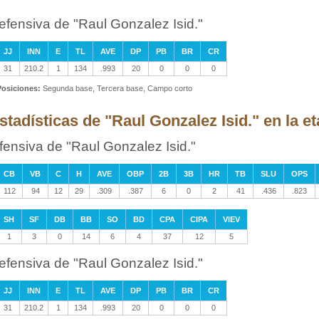
efensiva de "Raul Gonzalez Isid."
JJ
INN
E
TL
AVE
DP
PB
BR
CR
31
210.2
1
134
.993
20
0
0
0
Posiciones:
Segunda base, Tercera base, Campo corto
stadísticas de "Raul Gonzalez Isid." en la 
fensiva de "Raul Gonzalez Isid."
CB
VB
C
H
AVE
OBP
2B
3B
HR
TB
SLU
OPS
112
94
12
29
.309
.387
6
0
2
41
.436
.823
SH
SF
DB
BB
SO
BD
CPA
CIPA
VIEV
1
3
0
14
6
4
37
12
5
efensiva de "Raul Gonzalez Isid."
JJ
INN
E
TL
AVE
DP
PB
BR
CR
31
210.2
1
134
.993
20
0
0
0