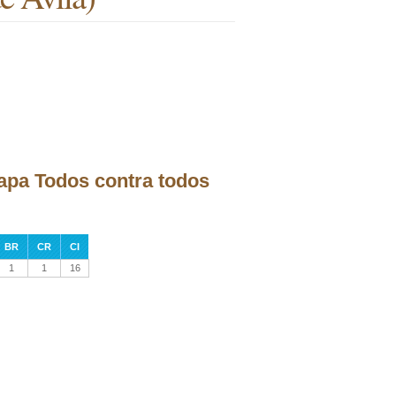
tapa Todos contra todos
BR
CR
CI
1
1
16