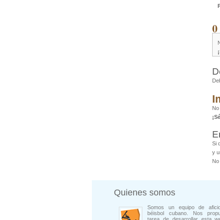
0
D
De
I
No 
¡S
E
Si 
y u
No 
Quienes somos
Somos un equipo de afici
béisbol cubano. Nos prop
tarea de desarrollar esta w