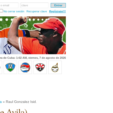
 o email
clave
No cerrar sesión
Recuperar clave
Regístrate!!!
ra de Cuba: 1:02 AM, viernes, 7 de agosto de 2026
la
» Raul Gonzalez Isid.
e Avila
)