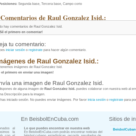
Posiciones:
Segunda base, Tercera base, Campo corto
 Comentarios de Raul Gonzalez Isid.:
No hay comentarios de Raul Gonzalez Isid.
¡Sé el primero en comentar!
eja tu comentario:
bes
iniciar sesión
o
registrate
para hacer algún comentario.
mágenes de Raul Gonzalez Isid.:
tenemos imágenes de Raul Gonzalez Isid.
é el primero en enviar una imagen!
nvía una imagen de Raul Gonzalez Isid.
dispones de alguna imagen de
Raul Gonzalez Isid.
puedes colaborar con nuestra web al envi
na Descripción para la imagen.
has iniciado sesión. No puedes enviar imágenes. Por favor
inicia sesión
o
registrate
para pod
En BeisbolEnCuba.com
Sitios de i
onados al
Lo que puedes encontrar en nuestra web
BeisbolCuban
usimos la
En BeisbolEnCuba.com podrás encontrar noticias del
eb con el
béisbol cubano, estadísticas, records, resultados de