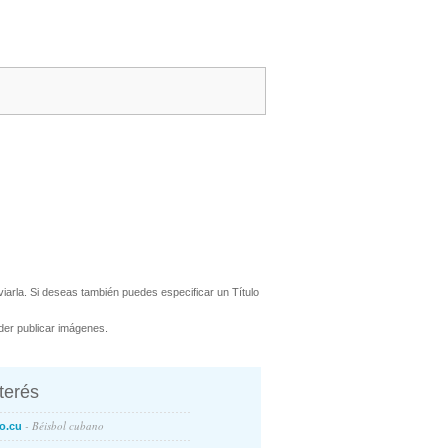
arla. Si deseas también puedes especificar un Título
er publicar imágenes.
nterés
- Béisbol cubano
o.cu