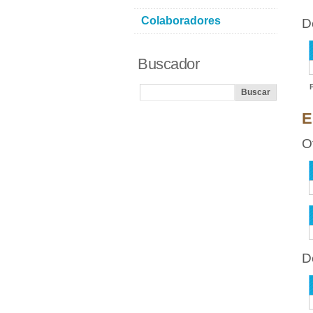
Colaboradores
D
Buscador
E
O
D