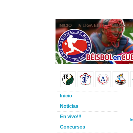
INICIO
IV LIGA ELITE
NOTICIAS
Inicio
Noticias
En vivo!!!
In
Concursos