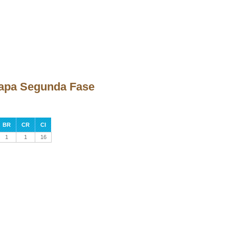
etapa Segunda Fase
BR
CR
CI
1
1
16