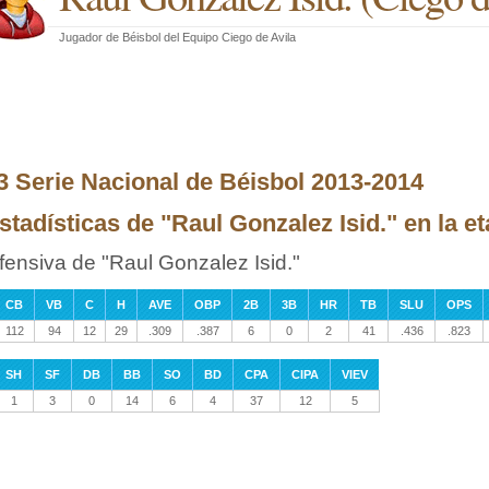
Jugador de Béisbol
del
Equipo Ciego de Avila
3 Serie Nacional de Béisbol 2013-2014
stadísticas de "Raul Gonzalez Isid." en la e
fensiva de "Raul Gonzalez Isid."
CB
VB
C
H
AVE
OBP
2B
3B
HR
TB
SLU
OPS
112
94
12
29
.309
.387
6
0
2
41
.436
.823
SH
SF
DB
BB
SO
BD
CPA
CIPA
VIEV
1
3
0
14
6
4
37
12
5