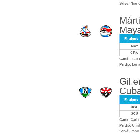
Salvó:
Noel 
Márt
May
Equipos
MAY
GRA
Ganó:
Juan R
Perdió:
Leini
Gill
Cuba
Equipos
HOL
SCU
Ganó:
Carlos
Perdió:
Ulfri
Salvó:
Pablo 