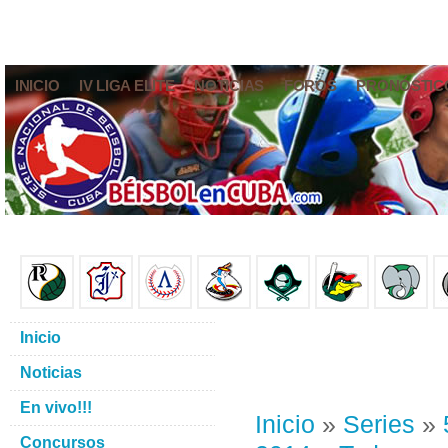
INICIO
IV LIGA ELITE
NOTICIAS
FOROS
PRONÓSTIC
Inicio
Noticias
En vivo!!!
Inicio
»
Series
»
Concursos