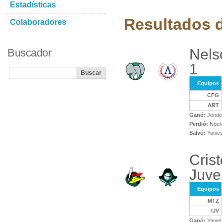
Estadísticas
Resultados d
Colaboradores
Nels
Buscador
1
Equipos
CFG
ART
Ganó:
Jonder
Perdió:
Noelv
Salvó:
Yunies
Cris
Juve
Equipos
MTZ
IJV
Ganó:
Yaniel