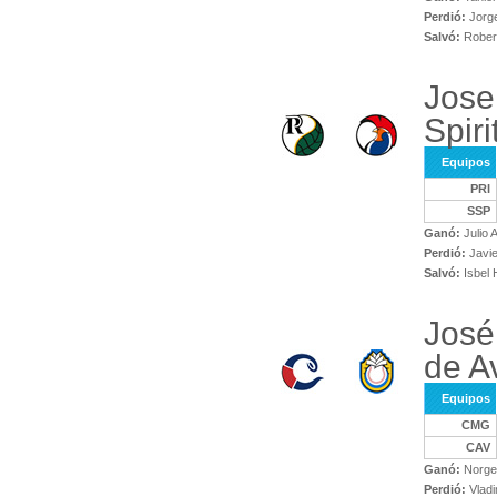
Perdió:
Jorge
Salvó:
Robert
Jose
Spiri
Equipos
PRI
SSP
Ganó:
Julio 
Perdió:
Javie
Salvó:
Isbel 
José
de Av
Equipos
CMG
CAV
Ganó:
Norge 
Perdió:
Vladi