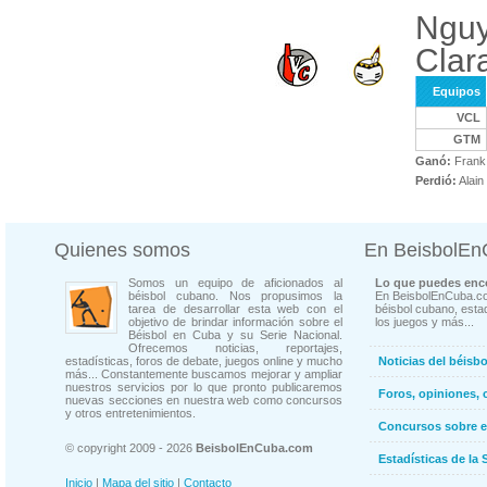
Nguy
Clar
Equipos
VCL
GTM
Ganó:
Frank
Perdió:
Alai
Quienes somos
En BeisbolE
Somos un equipo de aficionados al
Lo que puedes enco
béisbol cubano. Nos propusimos la
En BeisbolEnCuba.co
tarea de desarrollar esta web con el
béisbol cubano, estad
objetivo de brindar información sobre el
los juegos y más...
Béisbol en Cuba y su Serie Nacional.
Ofrecemos noticias, reportajes,
estadísticas, foros de debate, juegos online y mucho
Noticias del béisb
más... Constantemente buscamos mejorar y ampliar
nuestros servicios por lo que pronto publicaremos
Foros, opiniones, 
nuevas secciones en nuestra web como concursos
y otros entretenimientos.
Concursos sobre e
© copyright 2009 - 2026
BeisbolEnCuba.com
Estadísticas de la 
Inicio
|
Mapa del sitio
|
Contacto