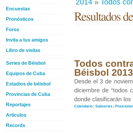
2014
»
Todos con
Encuestas
Resultados de
Pronósticos
Foros
Invita a tus amigos
Libro de visitas
Todos contra
Series de Béisbol
Béisbol 201
Equipos de Cuba
Desde el 3 de noviemb
Estadios de béisbol
diciembre de “todos c
Provincias de Cuba
donde clasificarán los
Reportajes
Calendario
Subseries
Posicione
|
|
Artículos
Records