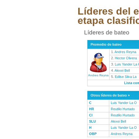
Líderes del 
etapa clasifi
Líderes de bateo
Promedio de bateo
1.
Andres Reyna
2.
Hector Olivera
3.
Luis Yander La
4.
Alexei Bell
Andres Reyna
5.
Edilse Silva La
Lista co
Otros líderes de bateo »
C
Luis Yander La O
HR
Reutilio Hurtado
CI
Reutilio Hurtado
SLU
Alexei Bell
H
Luis Yander La O
OBP
Andres Reyna