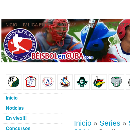
INICIO
IV LIGA ELITE
NOTICIAS
FOROS
PRONÓSTIC
Inicio
Noticias
En vivo!!!
Inicio
»
Series
»
Concursos