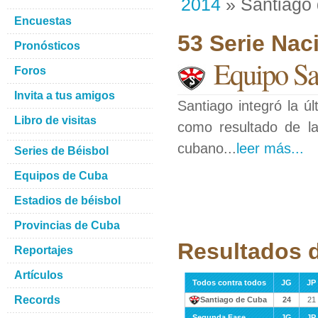
2014
» Santiago
Encuestas
53 Serie Nac
Pronósticos
Equipo Sa
Foros
Invita a tus amigos
Santiago integró la ú
Libro de visitas
como resultado de la
cubano...
leer más...
Series de Béisbol
Equipos de Cuba
Estadios de béisbol
Provincias de Cuba
Resultados 
Reportajes
Artículos
Todos contra todos
JG
JP
Records
Santiago de Cuba
24
21
Segunda Fase
JG
JP