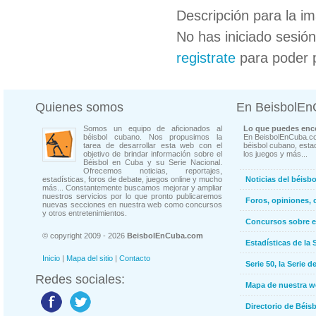
Descripción para la i
No has iniciado sesió
registrate
para poder 
Quienes somos
En BeisbolE
Somos un equipo de aficionados al
Lo que puedes enco
béisbol cubano. Nos propusimos la
En BeisbolEnCuba.co
tarea de desarrollar esta web con el
béisbol cubano, estad
objetivo de brindar información sobre el
los juegos y más...
Béisbol en Cuba y su Serie Nacional.
Ofrecemos noticias, reportajes,
estadísticas, foros de debate, juegos online y mucho
Noticias del béisb
más... Constantemente buscamos mejorar y ampliar
nuestros servicios por lo que pronto publicaremos
Foros, opiniones, 
nuevas secciones en nuestra web como concursos
y otros entretenimientos.
Concursos sobre e
© copyright 2009 - 2026
BeisbolEnCuba.com
Estadísticas de la 
Inicio
|
Mapa del sitio
|
Contacto
Serie 50, la Serie d
Redes sociales:
Mapa de nuestra 
Directorio de Béi