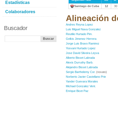
Estadísticas
Santiago de Cuba
12
30
Colaboradores
Alineación d
Andres Reyna Lopez
Buscador
Luis Miguel Nava Gonzalez
Reutilio Hurtado Pim.
Gelkis Jimenez Herrera
Jorge Luis Bravo Ramirez
Yosvani Hurtado Lopez
Jose David Silveira Leyva
Alberto Bisset Labrada
Alexis Durruthy Barb.
Alejandro Bisset Labrada
Sergio Barthelemy Cor.
(novato)
Norberto Javier Castellano Prie
Yander Guevara Morales
Michael Gonzalez Vent.
Enrique Bicet Paz