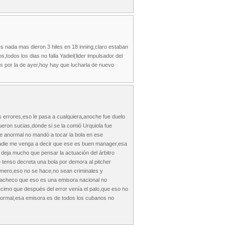
es nada mas dieron 3 hiles en 18 inning,claro estaban
,todos los dias no falla Yadiel(lider impulsador del
es por la de ayer,hoy hay que lucharla de nuevo
s errores,eso le pasa a cualquiera,anoche fue duelo
eron sucias,donde si se la comió Urquiola fue
 de anormal no mandó a tocar la bola en ese
nadie me venga a decir que ese es buen manager,esa
 deja mucho que pensar la actuación del árbitro
e tenso decreta una bola por demora al pitcher
número,eso no se hace,no sean criminales y
 Pacheco que eso es una emisora nacional no
écimo que después del error venía el palo,que eso no
anormal,esa emisora es de todos los cubanos no