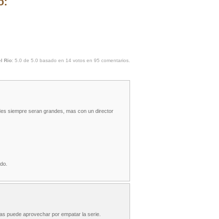
o:
l Rio
:
5.0
de
5.0
basado en
14
votos en
95
comentarios.
des siempre seran grandes, mas con un director
ndo.
zas puede aprovechar por empatar la serie.