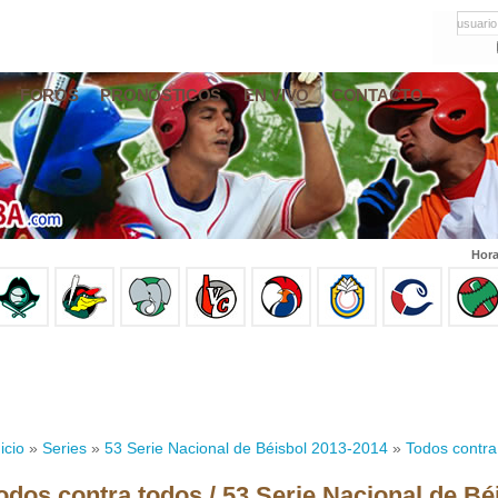
usuario
FOROS
PRONÓSTICOS
EN VIVO
CONTACTO
Hora
icio
»
Series
»
53 Serie Nacional de Béisbol 2013-2014
»
Todos contra
odos contra todos / 53 Serie Nacional de Bé