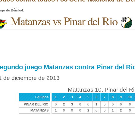
ego de Béisbol
:
Matanzas vs Pinar del Rio
egundo juego Matanzas contra Pinar del Ri
1 de diciembre de 2013
Matanzas 10, Pinar del Ri
Equipos
1
2
3
4
5
6
7
8
9
10
PINAR DEL RIO
0
2
3
0
0
1
0
0
0
0
MATANZAS
1
0
0
0
2
0
0
1
2
0