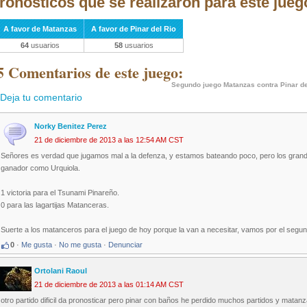
ronósticos que se realizaron para este jueg
A favor de Matanzas
A favor de Pinar del Rio
64
usuarios
58
usuarios
5 Comentarios de este juego:
Segundo juego Matanzas contra Pinar de
Deja tu comentario
Norky Benitez Perez
21 de diciembre de 2013 a las 12:54 AM CST
Señores es verdad que jugamos mal a la defenza, y estamos bateando poco, pero los gran
ganador como Urquiola.
1 victoria para el Tsunami Pinareño.
0 para las lagartijas Matanceras.
Suerte a los matanceros para el juego de hoy porque la van a necesitar, vamos por el segu
0
·
Me gusta
·
No me gusta
·
Denunciar
Ortolani Raoul
21 de diciembre de 2013 a las 01:14 AM CST
otro partido dificil da pronosticar pero pinar con baños he perdido muchos partidos y matan