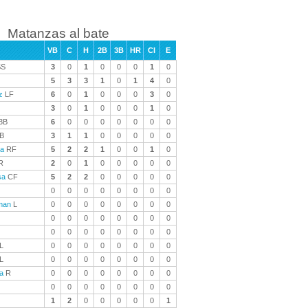
Matanzas al bate
VB
C
H
2B
3B
HR
CI
E
S
3
0
1
0
0
0
1
0
5
3
3
1
0
1
4
0
z
LF
6
0
1
0
0
0
3
0
3
0
1
0
0
0
1
0
3B
6
0
0
0
0
0
0
0
B
3
1
1
0
0
0
0
0
ia
RF
5
2
2
1
0
0
1
0
R
2
0
1
0
0
0
0
0
sa
CF
5
2
2
0
0
0
0
0
0
0
0
0
0
0
0
0
man
L
0
0
0
0
0
0
0
0
0
0
0
0
0
0
0
0
0
0
0
0
0
0
0
0
L
0
0
0
0
0
0
0
0
L
0
0
0
0
0
0
0
0
a
R
0
0
0
0
0
0
0
0
0
0
0
0
0
0
0
0
1
2
0
0
0
0
0
1