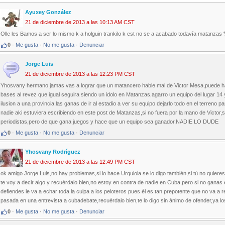
Ayuxey González
21 de diciembre de 2013 a las 10:13 AM CST
Olle les Bamos a ser lo mismo k a holguin trankilo k est no se a acabado todavía matanzas
0
·
Me gusta
·
No me gusta
·
Denunciar
Jorge Luis
21 de diciembre de 2013 a las 12:23 PM CST
Yhosvany hermano jamas vas a lograr que un matancero hable mal de Victor Mesa,puede hace
bases al revez que igual seguira siendo un idolo en Matanzas,agarro un equipo del lugar 14 y 
ilusion a una provincia,las ganas de ir al estadio a ver su equipo dejarlo todo en el terren
nadie aki estuviera escribiendo en este post de Matanzas,si no fuera por la mano de Victor,
periodistas,pero de que gana juegos y hace que un equipo sea ganador,NADIE LO DUDE
0
·
Me gusta
·
No me gusta
·
Denunciar
Yhosvany Rodríguez
21 de diciembre de 2013 a las 12:49 PM CST
ok amigo Jorge Luis,no hay problemas,si lo hace Urquiola se lo digo también,si tú no quieres
te voy a decir algo y recuérdalo bien,no estoy en contra de nadie en Cuba,pero si no ga
defiendes le va a echar toda la culpa a los peloteros pues él es tan prepotente que no va a
pasada en una entrevista a cubadebate,recuérdalo bien,te lo digo sin ánimo de ofender,ya lo
0
·
Me gusta
·
No me gusta
·
Denunciar