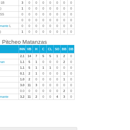
-1B
3
0
0
0
0
0
0
0
)
1
0
0
0
0
0
0
0
SS
0
0
0
0
0
0
0
0
0
0
0
0
0
0
0
0
amante
L
0
0
0
0
0
0
0
0
)
1
0
0
0
0
0
0
0
Pitcheo Matanzas
INN
VB
H
C
CL
SO
BB
DB
2.1
14
7
5
5
1
2
0
man
1.1
5
1
0
0
0
2
0
1.1
5
1
1
1
0
0
0
0.1
2
1
0
0
0
1
0
1.0
2
0
0
0
0
1
0
3.0
11
3
0
0
0
0
0
0.0
0
0
0
0
0
2
0
amante
3.2
11
2
0
0
4
3
0