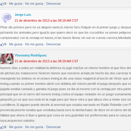
0
·
Me gusta
·
No me gusta
·
Denunciar
Jorge Luis
21 de diciembre de 2013 a las 08:18 AM CST
Pinar dio primero pero no se alegren tanto,lo mismo hizo Holguin en el primer juego y despu
pichando los animales,pero igual,lo que quiero decir es que los cocodrilos se ponen peligrosos
campeonato) con la ventaja en bases,ni las bases llenas sin out no cuesta carrera,felicidad
0
·
Me gusta
·
No me gusta
·
Denunciar
Yhosvany Rodríguez
21 de diciembre de 2013 a las 08:29 AM CST
buenos días a todos,en realidad la defensa no jugó mal,fue un mismo hombre el que hizo do
de pitcheo,los matanceros hicieron menos que nosotros al bate,de hecho las dos carreras fu
manejando los boletos en el octavo inning,le dio una clase magistral al bocón de Victor que
inning,cuando su primer hombre abrió con doblete,ahí mismo perdió el juego,después que 
jugada estaba cantada y ganaba el juego pues se iba al noveno con la ventaja.por otra parte
principal que en el cierre del noveno inning contra el equipo visitador en un juego sumament
pinareño,yo se que eso está en la regla pero por favor mira a que altura vino a meter ese 
cuchilleros.Si alguien puede decirle al anormal que estaba narrando en Radio Rebelde con
provincial,anoche estaba que vomitaba,hasta tuvo la desfachatez de decir en el cierre del d
fallaba que ahora si iban a ganar,que cosa es eso,guárdate tus preferencias para tu casa,
tuya,asqueroso.saludos.
0
·
Me gusta
·
No me gusta
·
Denunciar