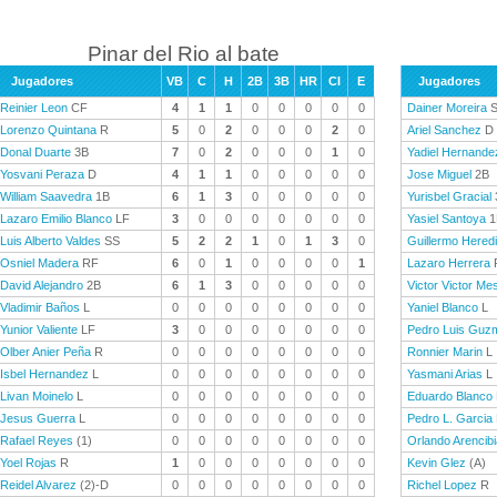
Pinar del Rio al bate
Jugadores
VB
C
H
2B
3B
HR
CI
E
Jugadores
Reinier Leon
CF
4
1
1
0
0
0
0
0
Dainer Moreira
S
Lorenzo Quintana
R
5
0
2
0
0
0
2
0
Ariel Sanchez
D
Donal Duarte
3B
7
0
2
0
0
0
1
0
Yadiel Hernande
Yosvani Peraza
D
4
1
1
0
0
0
0
0
Jose Miguel
2B
William Saavedra
1B
6
1
3
0
0
0
0
0
Yurisbel Gracial
Lazaro Emilio Blanco
LF
3
0
0
0
0
0
0
0
Yasiel Santoya
1
Luis Alberto Valdes
SS
5
2
2
1
0
1
3
0
Guillermo Hered
Osniel Madera
RF
6
0
1
0
0
0
0
1
Lazaro Herrera
David Alejandro
2B
6
1
3
0
0
0
0
0
Victor Victor Me
Vladimir Baños
L
0
0
0
0
0
0
0
0
Yaniel Blanco
L
Yunior Valiente
LF
3
0
0
0
0
0
0
0
Pedro Luis Guz
Olber Anier Peña
R
0
0
0
0
0
0
0
0
Ronnier Marin
L
Isbel Hernandez
L
0
0
0
0
0
0
0
0
Yasmani Arias
L
Livan Moinelo
L
0
0
0
0
0
0
0
0
Eduardo Blanco
Jesus Guerra
L
0
0
0
0
0
0
0
0
Pedro L. Garcia
Rafael Reyes
(1)
0
0
0
0
0
0
0
0
Orlando Arencibi
Yoel Rojas
R
1
0
0
0
0
0
0
0
Kevin Glez
(A)
Reidel Alvarez
(2)-D
0
0
0
0
0
0
0
0
Richel Lopez
R