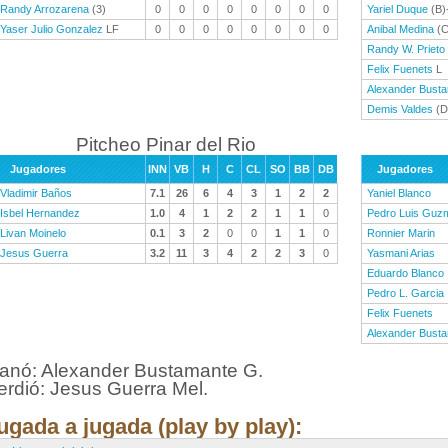
Randy Arrozarena
(3)
0
0
0
0
0
0
0
0
Yariel Duque
(B)
Yaser Julio Gonzalez
LF
0
0
0
0
0
0
0
0
Anibal Medina
(C
Randy W. Prieto
Felix Fuenets
L
Alexander Bust
Demis Valdes
(D
Pitcheo Pinar del Rio
Jugadores
INN
VB
H
C
CL
SO
BB
DB
Jugadores
Vladimir Baños
7.1
26
6
4
3
1
2
2
Yaniel Blanco
Isbel Hernandez
1.0
4
1
2
2
1
1
0
Pedro Luis Guz
Livan Moinelo
0.1
3
2
0
0
1
1
0
Ronnier Marin
Jesus Guerra
3.2
11
3
4
2
2
3
0
Yasmani Arias
Eduardo Blanco
Pedro L. Garcia
Felix Fuenets
Alexander Bust
anó: Alexander Bustamante G.
erdió: Jesus Guerra Mel.
ugada a jugada (play by play):