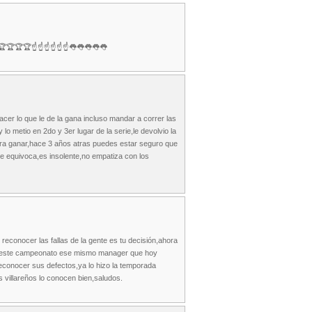
 🏆🏆🏆🏆☝️☝️☝️☝️☝️☝️👅👅👅👅👅
r lo que le de la gana incluso mandar a correr las
lo metio en 2do y 3er lugar de la serie,le devolvio la
o para ganar,hace 3 años atras puedes estar seguro que
se equivoca,es insolente,no empatiza con los
 reconocer las fallas de la gente es tu decisión,ahora
nas este campeonato ese mismo manager que hoy
 reconocer sus defectos,ya lo hizo la temporada
s villareños lo conocen bien,saludos.